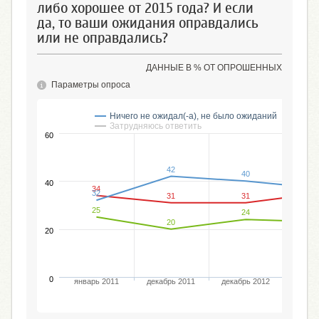
либо хорошее от 2015 года? И если
да, то ваши ожидания оправдались
или не оправдались?
ДАННЫЕ В % ОТ ОПРОШЕННЫХ
Параметры опроса
Ничего не ожидал(-а), не было ожиданий
Оп
Затрудняюсь ответить
60
42
40
40
34
32
31
31
25
24
20
20
0
январь 2011
декабрь 2011
декабрь 2012
декаб