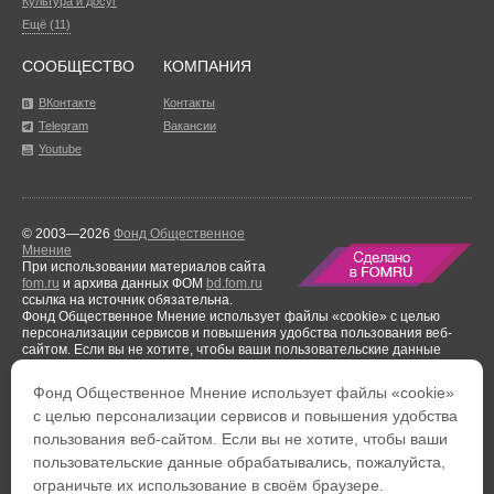
Культура и досуг
Ещё (11)
СООБЩЕСТВО
КОМПАНИЯ
ВКонтакте
Контакты
Telegram
Вакансии
Youtube
© 2003—2026
Фонд Общественное
Мнение
При использовании материалов сайта
fom.ru
и архива данных ФОМ
bd.fom.ru
ссылка на источник обязательна.
Фонд Общественное Мнение использует файлы «cookie» с целью
персонализации сервисов и повышения удобства пользования веб-
сайтом. Если вы не хотите, чтобы ваши пользовательские данные
обрабатывались, пожалуйста, ограничьте их использование в своём
браузере.
Фонд Общественное Мнение использует файлы «cookie»
Результаты аудиторской проверки
за период с 1 января по 31 декабря
с целью персонализации сервисов и повышения удобства
2021 года.
пользования веб-сайтом. Если вы не хотите, чтобы ваши
Тел. +7 (495) 653-82-32
Тел. 8 (800) 444-53-24
пользовательские данные обрабатывались, пожалуйста,
Факс: +7 (495) 653-82-02
Обратная связь
ограничьте их использование в своём браузере.