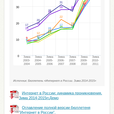
31
31
30
29
30
28
28
27
26
25
22
20
20
18
18
17
17
17
17
17
16
16
16
16
15
15
14
13
13
12
12
10
9
9
9
9
10
8
8
8
7
0
Зима
Зима
Зима
Зима
Зима
Зима
Зима
Зима
2003-
2004-
2005-
2006-
2007-
2009-
2010-
2011-
2004
2005
2006
2007
2008
2010
2011
2012
Источник: Бюллетень «Интернет в России. Зима 2014-2015»
Интернет в России: динамика проникновения.
Зима 2014-2015гг.Демо
Оглавление полной версии бюллетеня
"Интернет в России".