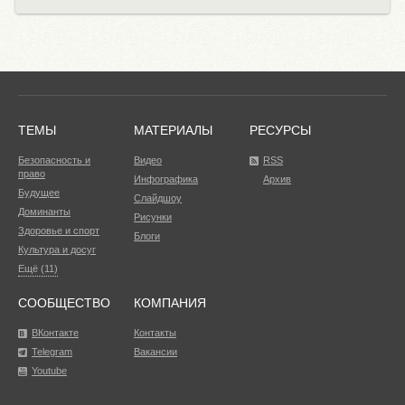
ТЕМЫ
МАТЕРИАЛЫ
РЕСУРСЫ
Безопасность и
Видео
RSS
право
Инфографика
Архив
Будущее
Слайдшоу
Доминанты
Рисунки
Здоровье и спорт
Блоги
Культура и досуг
Ещё (11)
СООБЩЕСТВО
КОМПАНИЯ
ВКонтакте
Контакты
Telegram
Вакансии
Youtube