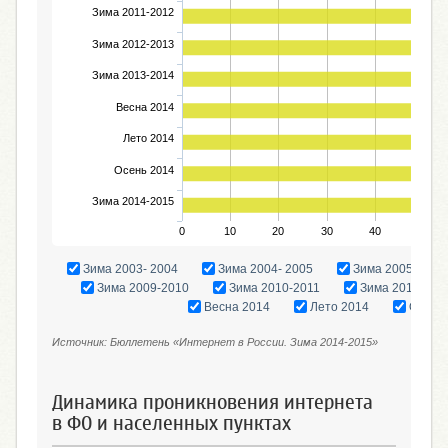
Зима 2011-2012
Зима 2012-2013
Зима 2013-2014
Весна 2014
Лето 2014
Осень 2014
Зима 2014-2015
0
10
20
30
40
50
Зима 2003- 2004
Зима 2004- 2005
Зима 2005-2006
Зима 2009-2010
Зима 2010-2011
Зима 2011-201
Весна 2014
Лето 2014
Осень
Источник: Бюллетень «Интернет в России. Зима 2014-2015»
Динамика проникновения интернета
в ФО и населенных пунктах