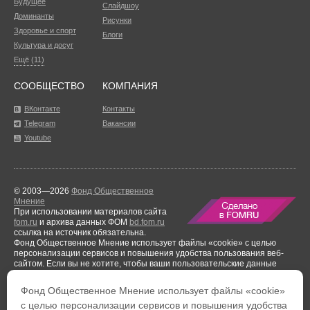
Будущее
Слайдшоу
Доминанты
Рисунки
Здоровье и спорт
Блоги
Культура и досуг
Ещё (11)
СООБЩЕСТВО
КОМПАНИЯ
ВКонтакте
Контакты
Telegram
Вакансии
Youtube
© 2003—2026
Фонд Общественное
Мнение
При использовании материалов сайта
fom.ru
и архива данных ФОМ
bd.fom.ru
ссылка на источник обязательна.
Фонд Общественное Мнение использует файлы «cookie» с целью
персонализации сервисов и повышения удобства пользования веб-
сайтом. Если вы не хотите, чтобы ваши пользовательские данные
обрабатывались, пожалуйста, ограничьте их использование в своём
браузере.
Фонд Общественное Мнение использует файлы «cookie»
Результаты аудиторской проверки
за период с 1 января по 31 декабря
с целью персонализации сервисов и повышения удобства
2021 года.