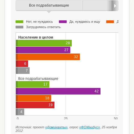
Все подрабатывающие
Пол
Нет, не нуждаюсь
Да, нуждаюсь и ищу
Да, нуждаю
Затрудняюсь ответить
Население в целом
28
27
32
6
7
Все подрабатывающие
17
42
18
19
4
0
25
50
Источник: проект
«Доминанты»
, опрос
«ФОМнибус»
, 25 ноября
2012