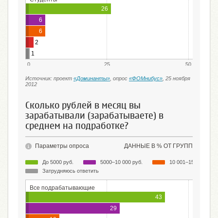
26
6
6
2
1
0
25
50
Источник: проект
«Доминанты»
, опрос
«ФОМнибус»
, 25 ноября
2012
Сколько рублей в месяц вы
зарабатывали (зарабатываете) в
среднем на подработке?
Параметры опроса
ДАННЫЕ В % ОТ ГРУПП
До 5000 руб.
5000–10 000 руб.
10 001–15 000 руб.
Затрудняюсь ответить
Все подрабатывающие
43
29