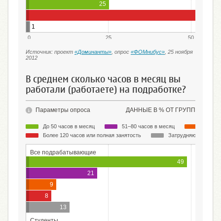
25
1
0
25
50
Источник: проект
«Доминанты»
, опрос
«ФОМнибус»
, 25 ноября
2012
В среднем сколько часов в месяц вы
работали (работаете) на подработке?
Параметры опроса
ДАННЫЕ В % ОТ ГРУПП
До 50 часов в месяц
51–80 часов в месяц
81–120
Более 120 часов или полная занятость
Затрудняюсь ответи
Все подрабатывающие
49
21
9
8
13
Студенты