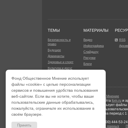
ТЕМЫ
МАТЕРИАЛЫ
РЕСУ
Безопасность и
Видео
RSS
право
Инфографика
Архив
Будущее
Слайдшоу
Доминанты
Рисунки
Здоровье и спорт
Блоги
Культура и досуг
Ещё (11)
Фонд Общественное Мнение использует
файлы «cookie» с целью персонализации
сервисов и повышения удобства пользования
веб-сайтом. Если вы не хотите, чтобы ваши
© 2003—2026
Фонд Общественное Мнение
При использовании материалов сайта
fom.ru
и а
пользовательские данные обрабатывались,
Фонд Общественное Мнение использует файлы «
пожалуйста, ограничьте их использование в
Если вы не хотите, чтобы ваши пользовательски
Результаты аудиторской проверки
за период с 1 
своём браузере.
Тел. +7 (495) 653-82-32
Тел. 8 (800) 444-53-24
Принять
Политика обработки персональных данных
П