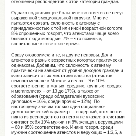
отношении респондентов к этой категории граждан.
Однако подавляющее большинство ответов не несут
выраженной эмоциональной нагрузки. Многие
пытаются связать склонность к атеизму с
принадлежностью к той или иной возрастной когорте:
8% опрошенных говорят, что атеистами чаще всего
бывают люди молодые, 7% – что пожилые,
воспитанные в советское время.
Сразу оговоримся: и те, и другие неправы. Доли
атеистов в разных возрастных когортах практически
одинаковы. Добавим, что склонность к атеизму
практически не зависит от уровня доходов граждан и
мало зависит от их места жительства (атеистов
немного меньше в Москве и селах – 9 и 10%
соответственно, в малых, средних, крупных городах
и мегаполисах – от 13 до 17%), а также от
образования (среди обладателей вузовских
дипломов – 16%, среди прочих – 12%). По
настоящему значим только один социально-
демографический параметр – гендерный, хотя почти
никто из респондентов на него и не указал: атеистами
считают себя 19% мужчин и 8% женщин, верующими
– 68 и 85% соответственно. Иначе говоря, среди
мужчин соотношение атеистов и верующих – 1:3,5, а