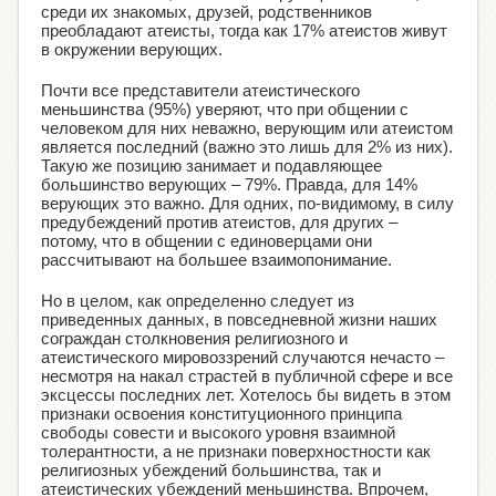
среди их знакомых, друзей, родственников
преобладают атеисты, тогда как 17% атеистов живут
в окружении верующих.
Почти все представители атеистического
меньшинства (95%) уверяют, что при общении с
человеком для них неважно, верующим или атеистом
является последний (важно это лишь для 2% из них).
Такую же позицию занимает и подавляющее
большинство верующих – 79%. Правда, для 14%
верующих это важно. Для одних, по-видимому, в силу
предубеждений против атеистов, для других –
потому, что в общении с единоверцами они
рассчитывают на большее взаимопонимание.
Но в целом, как определенно следует из
приведенных данных, в повседневной жизни наших
сограждан столкновения религиозного и
атеистического мировоззрений случаются нечасто –
несмотря на накал страстей в публичной сфере и все
эксцессы последних лет. Хотелось бы видеть в этом
признаки освоения конституционного принципа
свободы совести и высокого уровня взаимной
толерантности, а не признаки поверхностности как
религиозных убеждений большинства, так и
атеистических убеждений меньшинства. Впрочем,