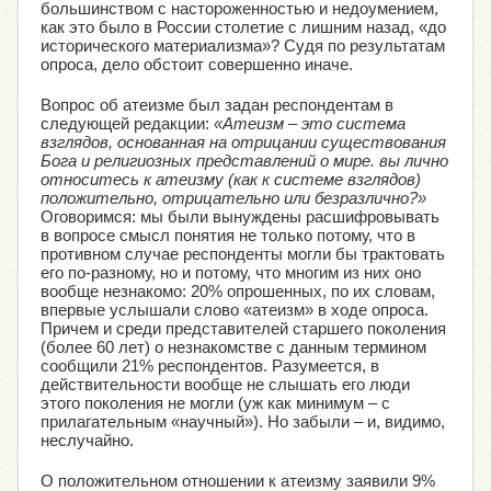
большинством с настороженностью и недоумением,
как это было в России столетие с лишним назад, «до
исторического материализма»? Судя по результатам
опроса, дело обстоит совершенно иначе.
Вопрос об атеизме был задан респондентам в
следующей редакции:
«Атеизм – это система
взглядов, основанная на отрицании существования
Бога и религиозных представлений о мире. вы лично
относитесь к атеизму (как к системе взглядов)
положительно, отрицательно или безразлично?»
Оговоримся: мы были вынуждены расшифровывать
в вопросе смысл понятия не только потому, что в
противном случае респонденты могли бы трактовать
его по-разному, но и потому, что многим из них оно
вообще незнакомо: 20% опрошенных, по их словам,
впервые услышали слово «атеизм» в ходе опроса.
Причем и среди представителей старшего поколения
(более 60 лет) о незнакомстве с данным термином
сообщили 21% респондентов. Разумеется, в
действительности вообще не слышать его люди
этого поколения не могли (уж как минимум – с
прилагательным «научный»). Но забыли – и, видимо,
неслучайно.
О положительном отношении к атеизму заявили 9%