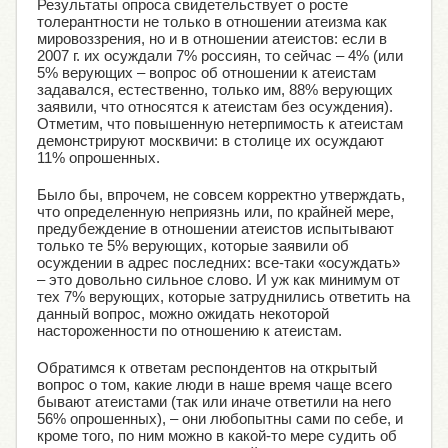
Результаты опроса свидетельствует о росте
толерантности не только в отношении атеизма как
мировоззрения, но и в отношении атеистов: если в
2007 г. их осуждали 7% россиян, то сейчас – 4% (или
5% верующих – вопрос об отношении к атеистам
задавался, естественно, только им, 88% верующих
заявили, что относятся к атеистам без осуждения).
Отметим, что повышенную нетерпимость к атеистам
демонстрируют москвичи: в столице их осуждают
11% опрошенных.
Было бы, впрочем, не совсем корректно утверждать,
что определенную неприязнь или, по крайней мере,
предубеждение в отношении атеистов испытывают
только те 5% верующих, которые заявили об
осуждении в адрес последних: все-таки «осуждать»
– это довольно сильное слово. И уж как минимум от
тех 7% верующих, которые затруднились ответить на
данный вопрос, можно ожидать некоторой
настороженности по отношению к атеистам.
Обратимся к ответам респондентов на открытый
вопрос о том, какие люди в наше время чаще всего
бывают атеистами (так или иначе ответили на него
56% опрошенных), – они любопытны сами по себе, и
кроме того, по ним можно в какой-то мере судить об