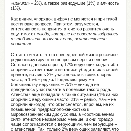
«циники»
– 2%), а также равнодушие (1%) и алчность
(1%).
Как видим, «порядок цифр» не меняется и при такой
постановке вопроса. При этом, разумеется,
интенсивность неприятия атеистов разнится очень
ощутимо: от
«люди, которые не совсем разобрались
в этой жизни»
, до
«у них свои, нечеловеческие
понятия»
.
Стоит отметить, что в повседневной жизни россияне
редко дискутируют по вопросам веры и неверия.
Согласно данным опроса, 17% верующих когда-либо
спорили с атеистами и пытались убедить их в своей
правоте, но лишь 2% участвовали в таких спорах
часто, а 15% – редко. Подавляющему же
большинству верующих – 79% – никогда не
доводилось участвовать в полемике такого рода.
Атеисты чаще попадали в такие ситуации (4% из них
спорили с верующими часто, 21% – редко, 70% – не
спорили никогда), что объясняется, впрочем, не их
повышенной предрасположенностью к
мировоззренческим дискуссиям, а «соотношением
сил»: атеистов неизмеримо меньше, и они гораздо
чаще соприкасаются с верующими, чем верующие –
с атеистами. Так, только 2% верующих заявляют, что