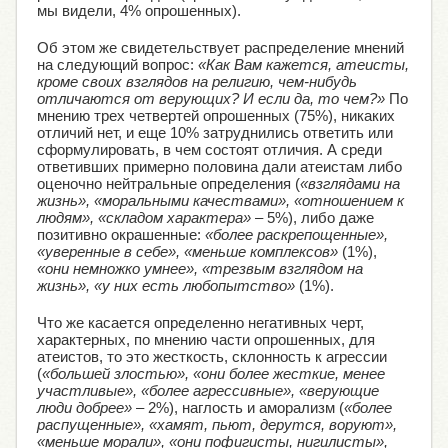
мы видели, 4% опрошенных).
Об этом же свидетельствует распределение мнений
на следующий вопрос:
«Как Вам кажется, атеисты,
кроме своих взглядов на религию, чем-нибудь
отличаются от верующих? И если да, то чем?»
По
мнению трех четвертей опрошенных (75%), никаких
отличий нет, и еще 10% затруднились ответить или
сформулировать, в чем состоят отличия. А среди
ответивших примерно половина дали атеистам либо
оценочно нейтральные определения (
«взглядами на
жизнь», «моральными качествами», «отношением к
людям», «складом характера»
– 5%), либо даже
позитивно окрашенные:
«более раскрепощенные»,
«уверенные в себе», «меньше комплексов»
(1%),
«они немножко умнее», «трезвым взглядом на
жизнь», «у них есть любопытство»
(1%).
Что же касается определенно негативных черт,
характерных, по мнению части опрошенных, для
атеистов, то это жесткость, склонность к агрессии
(
«большей злостью», «они более жесткие, менее
участливые», «более агрессивные», «верующие
люди добрее»
– 2%), наглость и аморализм (
«более
распущенные», «хамят, пьют, дерутся, воруют»,
«меньше морали», «они пофигисты, нигилисты»,