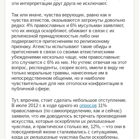
эти интерпретации друг друга не исключают.
Так или иначе, чувства верующих, равно как и
чувства атеистов, оказываются затронуты довольно
редко: 4% православных и 6% мусульман заявляют,
что их иногда оскорбляют, обижают в связи с их
религиозной принадлежностью либо они
подвергаются притеснениям по религиозному
признаку. Атеисты испытывают такие обиды и
притеснения в связи со своими атеистическими
убеждениями несколько чаще, чем православные:
это случается с 6% из них. Но учтем: отвечая на этот
вопрос, респонденты, скорее всего, имели в виду не
только моральные травмы, нанесенные им в
непосредственном общении, но и наиболее
чувствительные для них отголоски конфронтации в
публичной сфере.
Тут, впрочем, стоит сделать небольшое отступление.
В июле 2012 г. в ходе одного из
опросов
11%
православных (по самоопределению, как и сейчас)
заявили, что им доводилось встречать произведения
искусства, которые оскорбляли
их религиозные
чувства
, и практически столько же, 12%, – что они в
повседневной жизни сталкивались с ситуациями,
когда
их религиозные чувства
были оскорблены.