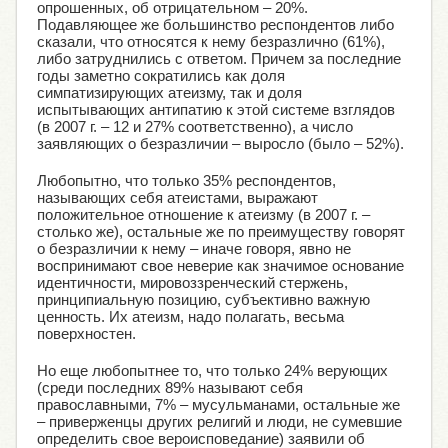
опрошенных, об отрицательном – 20%.
Подавляющее же большинство респондентов либо
сказали, что относятся к нему безразлично (61%),
либо затруднились с ответом. Причем за последние
годы заметно сократились как доля
симпатизирующих атеизму, так и доля
испытывающих антипатию к этой системе взглядов
(в 2007 г. – 12 и 27% соответственно), а число
заявляющих о безразличии – выросло (было – 52%).
Любопытно, что только 35% респондентов,
называющих себя атеистами, выражают
положительное отношение к атеизму (в 2007 г. –
столько же), остальные же по преимуществу говорят
о безразличии к нему – иначе говоря, явно не
воспринимают свое неверие как значимое основание
идентичности, мировоззренческий стержень,
принципиальную позицию, субъективно важную
ценность. Их атеизм, надо полагать, весьма
поверхностен.
Но еще любопытнее то, что только 24% верующих
(среди последних 89% называют себя
православными, 7% – мусульманами, остальные же
– приверженцы других религий и люди, не сумевшие
определить свое вероисповедание) заявили об