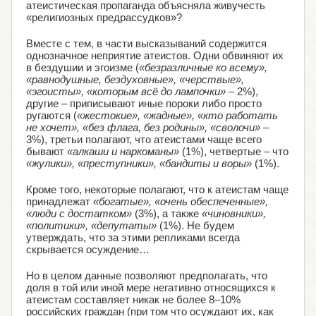
атеистическая пропаганда объясняла живучесть
«религиозных предрассудков»?
Вместе с тем, в части высказываний содержится
однозначное неприятие атеистов. Одни обвиняют их
в бездушии и эгоизме (
«безразличные ко всему»,
«равнодушные, бездуховные», «черствые»,
«эгоисты», «которым всё до лампочки»
– 2%),
другие – приписывают иные пороки либо просто
ругаются (
«жестокие», «жадные», «кто работать
не хочет», «без флага, без родины», «сволочи»
–
3%), третьи полагают, что атеистами чаще всего
бывают
«алкаши и наркоманы»
(1%), четвертые – что
«жулики», «преступники», «бандиты и воры»
(1%).
Кроме того, некоторые полагают, что к атеистам чаще
принадлежат
«богатые», «очень обеспеченные»,
«люди с достатком»
(3%), а также
«чиновники»,
«политики», «депутаты»
(1%). Не будем
утверждать, что за этими репликами всегда
скрывается осуждение…
Но в целом данные позволяют предполагать, что
доля в той или иной мере негативно относящихся к
атеистам составляет никак не более 8–10%
российских граждан (при том что осуждают их, как