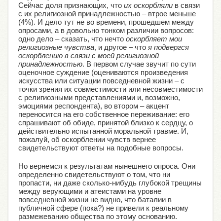
Сейчас доля признающих, что
их оскорбляли
в связи
с их религиозной принадлежностью – втрое меньше
(4%). И дело тут не во времени, прошедшем между
опросами, а в довольно тонком различии вопросов:
одно дело – сказать, что нечто
оскорбляет мои
религиозные чувства
, и другое – что
я подвергся
оскорблению в связи с моей религиозной
принадлежностью
. В первом случае звучит по сути
оценочное суждение (оцениваются произведения
искусства или ситуации повседневной жизни – с
точки зрения их совместимости или несовместимости
с религиозными представлениями и, возможно,
эмоциями респондента), во втором – акцент
переносится на его собственное переживание: его
спрашивают об обиде, принятой близко к сердцу, о
действительно испытанной моральной травме. И,
пожалуй, об оскорблении чувств вернее
свидетельствуют ответы на подобные вопросы.
Но вернемся к результатам нынешнего опроса. Они
определенно свидетельствуют о том, что ни
пропасти, ни даже сколько-нибудь глубокой трещины
между верующими и атеистами на уровне
повседневной жизни не видно, что баталии в
публичной сфере (пока?) не привели к реальному
размежеванию общества по этому основанию.