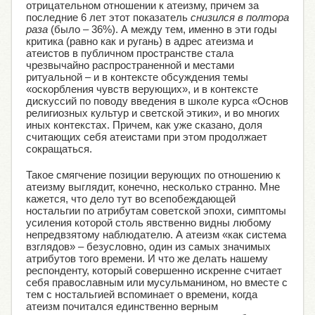
отрицательном отношении к атеизму, причем за
последние 6 лет этот показатель
снизился в полтора
раза
(было – 36%). А между тем, именно в эти годы
критика (равно как и ругань) в адрес атеизма и
атеистов в публичном пространстве стала
чрезвычайно распространенной и местами
ритуальной – и в контексте обсуждения темы
«оскорбления чувств верующих», и в контексте
дискуссий по поводу введения в школе курса «Основ
религиозных культур и светской этики», и во многих
иных контекстах. Причем, как уже сказано, доля
считающих себя атеистами при этом продолжает
сокращаться.
Такое смягчение позиции верующих по отношению к
атеизму выглядит, конечно, несколько странно. Мне
кажется, что дело тут во всепобеждающей
ностальгии по атрибутам советской эпохи, симптомы
усиления которой столь явственно видны любому
непредвзятому наблюдателю. А атеизм «как система
взглядов» – безусловно, один из самых значимых
атрибутов того времени. И что же делать нашему
респонденту, который совершенно искренне считает
себя православным или мусульманином, но вместе с
тем с ностальгией вспоминает о времени, когда
атеизм почитался единственно верным