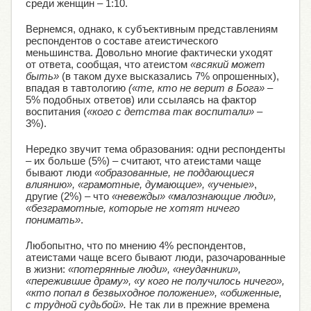
среди женщин – 1:10.
Вернемся, однако, к субъективным представлениям
респондентов о составе атеистического
меньшинства. Довольно многие фактически уходят
от ответа, сообщая, что атеистом
«всякий может
быть»
(в таком духе высказались 7% опрошенных),
впадая в тавтологию
(«те, кто не верит в Бога»
–
5% подобных ответов) или ссылаясь на фактор
воспитания (
«кого с детства так воспитали»
–
3%).
Нередко звучит тема образования: одни респонденты
– их больше (5%) – считают, что атеистами чаще
бывают люди
«образованные, не поддающиеся
влиянию», «грамотные, думающие», «ученые»
,
другие (2%) – что
«невежды» «малознающие люди»,
«безграмотные, которые не хотят ничего
понимать»
.
Любопытно, что по мнению 4% респондентов,
атеистами чаще всего бывают люди, разочарованные
в жизни:
«потерянные люди», «неудачники»,
«пережившие драму», «у кого не получилось ничего»,
«кто попал в безвыходное положение», «обиженные,
с трудной судьбой».
Не так ли в прежние времена