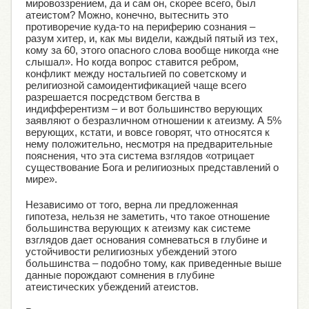
мировоззрением, да и сам он, скорее всего, был
атеистом? Можно, конечно, вытеснить это
противоречие куда-то на периферию сознания –
разум хитер, и, как мы видели, каждый пятый из тех,
кому за 60, этого опасного слова вообще никогда «не
слышал». Но когда вопрос ставится ребром,
конфликт между ностальгией по советскому и
религиозной самоидентификацией чаще всего
разрешается посредством бегства в
индифферентизм – и вот большинство верующих
заявляют о безразличном отношении к атеизму. А 5%
верующих, кстати, и вовсе говорят, что относятся к
нему положительно, несмотря на предварительные
пояснения, что эта система взглядов «отрицает
существование Бога и религиозных представлений о
мире».
Независимо от того, верна ли предложенная
гипотеза, нельзя не заметить, что такое отношение
большинства верующих к атеизму как системе
взглядов дает основания сомневаться в глубине и
устойчивости религиозных убеждений этого
большинства – подобно тому, как приведенные выше
данные порождают сомнения в глубине
атеистических убеждений атеистов.