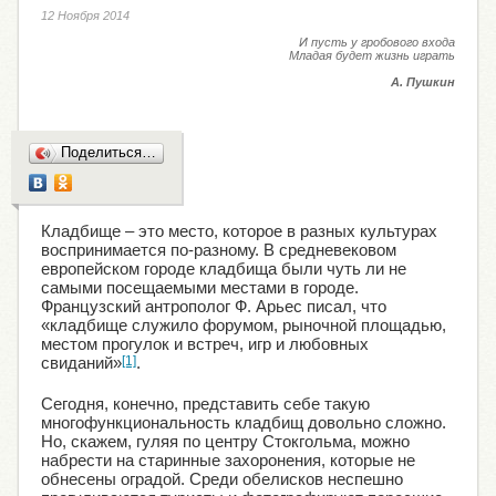
12 Ноября 2014
И пусть у гробового входа
Младая будет жизнь играть
А. Пушкин
Поделиться…
Кладбище – это место, которое в разных культурах
воспринимается по-разному. В средневековом
европейском городе кладбища были чуть ли не
самыми посещаемыми местами в городе.
Французский антрополог Ф. Арьес писал, что
«кладбище служило форумом, рыночной площадью,
местом прогулок и встреч, игр и любовных
свиданий»
[1]
.
Сегодня, конечно, представить себе такую
многофункциональность кладбищ довольно сложно.
Но, скажем, гуляя по центру Стокгольма, можно
набрести на старинные захоронения, которые не
обнесены оградой. Среди обелисков неспешно