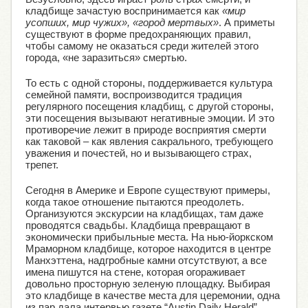
кладбище зачастую воспринимается как
«мир
усопших, мир чужих», «город мертвых»
. А приметы
существуют в форме предохраняющих правил,
чтобы самому не оказаться среди жителей этого
города, «не заразиться» смертью.
То есть с одной стороны, поддерживается культура
семейной памяти, воспроизводится традиция
регулярного посещения кладбищ, с другой стороны,
эти посещения вызывают негативные эмоции. И это
противоречие лежит в природе восприятия смерти
как таковой – как явления сакрального, требующего
уважения и почестей, но и вызывающего страх,
трепет.
Сегодня в Америке и Европе существуют примеры,
когда такое отношение пытаются преодолеть.
Организуются экскурсии на кладбищах, там даже
проводятся свадьбы. Кладбища превращают в
экономически прибыльные места. На нью-йоркском
Мраморном кладбище, которое находится в центре
Манхэттена, надгробные камни отсутствуют, а все
имена пишутся на стене, которая огораживает
довольно просторную зеленую площадку. Выбирая
это кладбище в качестве места для церемонии, одна
из пар дала интервью газете “Austin Daily Herald”.