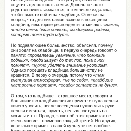
ощутить целостность семьи. Довольно часто
родственники съезжаются, в том числе издалека,
чтобы вместе пойти на кладбище. Отвечая на
вопрос, что для них самое важное в посещении
кладбищ, некоторые респонденты отмечают:
«важно,
чтобы семья была полной», «поддержка родных,
которые тоже туда идут»
.
Но подавляющее большинство, объясняя, почему
они ходят на кладбище, в первую очередь говорят о
памяти:
«проявляешь уважение, что помнишь
родных», «люди живут до тех пор, пока о них
помнят», «нужно уделять внимание усопшим»
.
Однако посещать кладбища большинству не
нравится. В первую очередь потому что
«там
гнетущая атмосфера», «не по себе», «кладбище
настроение портит», «осадок остается на душе»
.
О том, что кладбище – страшное место, говорит и
большинство кладбищенских примет: оттуда нельзя
ничего уносить, после посещения нужно мыть руки,
нельзя смеяться, шуметь, нельзя наступать на
могилы и т. п. Правда, знают об этих приметах не
очень многие – примерно каждый третий. Но других,
«светлых» примет в нашей культуре нет вообще.
Безусловно, здесь играет роль страх смерти, и