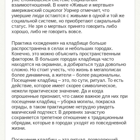
взаимоотношений. В книге «Живые и мертвые»
американский социолог Уорнер отмечает, что
умершие люди остаются с живыми в одной и той же
социальной системе, но приобретают сакральный
статус. Не зря о мертвых принято говорить либо
хорошо, либо не говорить вовсе.
Практика «хождения» на кладбище больше
распространена в селах и небольших городах.
Конечно, это можно объяснить пространственным
фактором. В больших городах кладбища часто
находятся на окраинах, а добираться туда довольно
сложно. Но стоит учесть, что жизнь в мегаполисах
более динамична, а жители – более рациональны.
Посещение кладбищ – это, по сути, ритуал. То есть
действие, которое имеет скорее символическое,
нежели практическое значение. Да и когда
опрошенные признают, что самое важное для них при
посещении кладбищ – уборка могилы, покраска
ограды, в таком практицизме нетрудно увидеть
магический подтекст. В деревнях зачастую
сохраняется трепетное отношение к традиционным
обрядам, которые в городах уходят из повседневной
жизни.
Посещение кладбищ – это ритуал, позволяющий