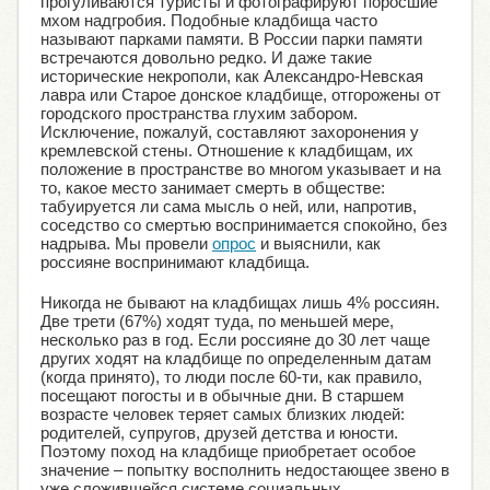
прогуливаются туристы и фотографируют поросшие
мхом надгробия. Подобные кладбища часто
называют парками памяти. В России парки памяти
встречаются довольно редко. И даже такие
исторические некрополи, как Александро-Невская
лавра или Старое донское кладбище, отгорожены от
городского пространства глухим забором.
Исключение, пожалуй, составляют захоронения у
кремлевской стены. Отношение к кладбищам, их
положение в пространстве во многом указывает и на
то, какое место занимает смерть в обществе:
табуируется ли сама мысль о ней, или, напротив,
соседство со смертью воспринимается спокойно, без
надрыва. Мы провели
опрос
и выяснили, как
россияне воспринимают кладбища.
Никогда не бывают на кладбищах лишь 4% россиян.
Две трети (67%) ходят туда, по меньшей мере,
несколько раз в год. Если россияне до 30 лет чаще
других ходят на кладбище по определенным датам
(когда принято), то люди после 60-ти, как правило,
посещают погосты и в обычные дни. В старшем
возрасте человек теряет самых близких людей:
родителей, супругов, друзей детства и юности.
Поэтому поход на кладбище приобретает особое
значение – попытку восполнить недостающее звено в
уже сложившейся системе социальных