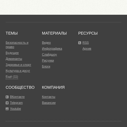
ТЕМЫ
МАТЕРИАЛЫ
РЕСУРСЫ
Безопасность и
Видео
RSS
право
Инфографика
Архив
Будущее
Слайдшоу
Доминанты
Рисунки
Здоровье и спорт
Блоги
Культура и досуг
Ещё (11)
СООБЩЕСТВО
КОМПАНИЯ
ВКонтакте
Контакты
Telegram
Вакансии
Youtube