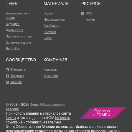
ТЕМЫ
МАТЕРИАЛЫ
РЕСУРСЫ
Безопасность и
Видео
RSS
право
Инфографика
Архив
Будущее
Слайдшоу
Доминанты
Рисунки
Здоровье и спорт
Блоги
Культура и досуг
Ещё (11)
СООБЩЕСТВО
КОМПАНИЯ
ВКонтакте
Контакты
Telegram
Вакансии
Youtube
© 2003—2026
Фонд Общественное
Мнение
При использовании материалов сайта
fom.ru
и архива данных ФОМ
bd.fom.ru
ссылка на источник обязательна.
Фонд Общественное Мнение использует файлы «cookie» с целью
персонализации сервисов и повышения удобства пользования веб-