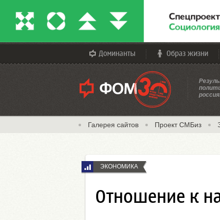
Доминанты
Образ жизни
Резуль
полити
россия
Галерея сайтов
Проект СМБиз
ЭКОНОМИКА
Отношение к н