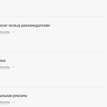
осит пользу рекламодателям
бности
зна
бности
альная реклама
бности