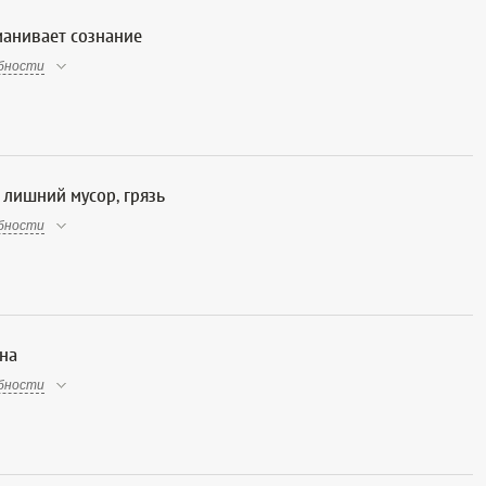
манивает сознание
бности
 лишний мусор, грязь
бности
на
бности