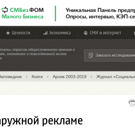
Ценности
Экономика
СМИ и интернет
таты опросов общественного мнения о
ке, экономике и повседневной жизни
Заказать исследовани
н
Заповедник
Книги
Архив 2003-2019
Журнал «Социальн
аружной рекламе