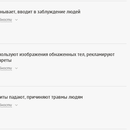
нывает, вводит в заблуждение людей
бности
пользуют изображения обнаженных тел, рекламируют
гареты
бности
иты падают, причиняют травмы людям
бности