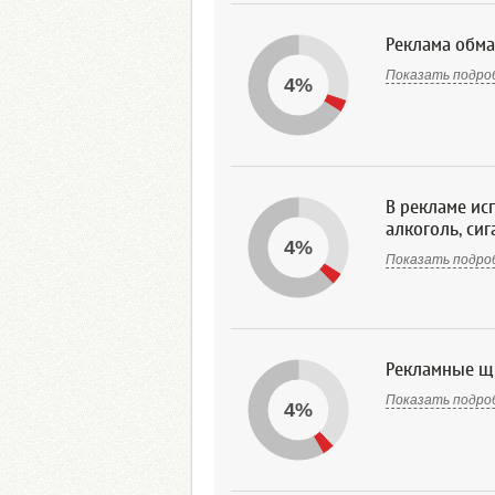
Реклама обма
Показать подро
4%
В рекламе ис
алкоголь, си
4%
Показать подро
Рекламные щ
Показать подро
4%