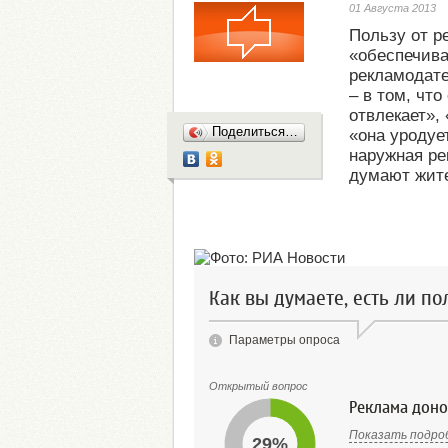
01 Августа 2013
Пользу от р
«обеспечива
рекламодате
– в том, чт
отвлекает»,
Поделиться…
«она уродуе
наружная ре
думают жите
Как вы думаете, есть ли по
Параметры опроса
Открытый вопрос
Реклама дон
Показать подро
29%