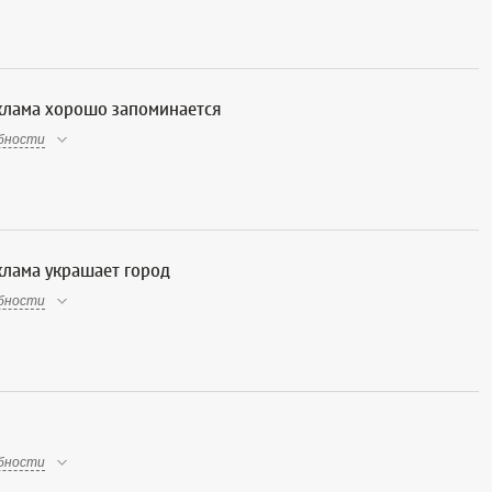
клама хорошо запоминается
бности
лама украшает город
бности
бности