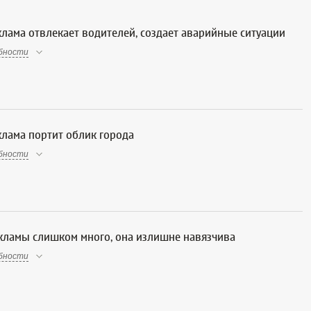
лама отвлекает водителей, создает аварийные ситуации
бности
лама портит облик города
бности
кламы слишком много, она излишне навязчива
бности