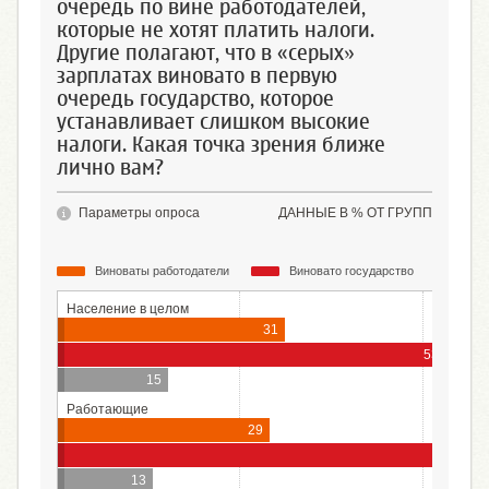
очередь по вине работодателей,
которые не хотят платить налоги.
Другие полагают, что в «серых»
зарплатах виновато в первую
очередь государство, которое
устанавливает слишком высокие
налоги. Какая точка зрения ближе
лично вам?
Параметры опроса
ДАННЫЕ В % ОТ ГРУПП
Виноваты работодатели
Виновато государство
За
Население в целом
31
53
15
Работающие
29
58
13