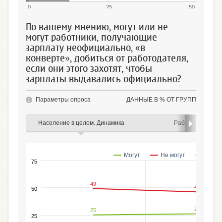
0
25
50
По вашему мнению, могут или не
могут работники, получающие
зарплату неофициально, «в
конверте», добиться от работодателя,
если они этого захотят, чтобы
зарплаты выдавались официально?
Параметры опроса
ДАННЫЕ В % ОТ ГРУПП
Население в целом. Динамика
Работающие
Могут
Не могут
Затру
75
49
46
50
26
25
25