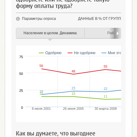
форму оплаты труда?
Параметры опроса
ДАННЫЕ В % ОТ ГРУПП
Население в целом. Динамика
Работающие
Одобряю
Не одобряю
Мне это безраз
75
56
55
48
50
23
22
25
18
15
15
11
0
8 июля 2001
26 июня 2005
30 марта 2008
1 мар
Как вы думаете, что выгоднее