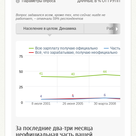
Параметры опроса
ДАННЫЕ В % ОТ ГРУПП
Вопрос задавался всем, кроме тех, кто сейчас нигде не
работает, − отвечали 59% респондентов
Население в целом. Динамика
Работающие
Всю зарплату получаю официально
Часть зарплат
Всё, что зарабатываю, получаю неофициально
Зат
75
44
50
41
40
25
6
6
5
4
4
4
0
8 июля 2001
26 июня 2005
30 марта 2008
1 мар
За последние два-три месяца
неофициальная часть вашей