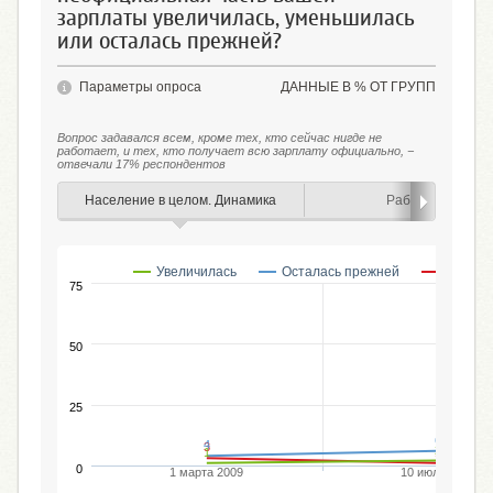
зарплаты увеличилась, уменьшилась
или осталась прежней?
Параметры опроса
ДАННЫЕ В % ОТ ГРУПП
Вопрос задавался всем, кроме тех, кто сейчас нигде не
работает, и тех, кто получает всю зарплату официально, −
отвечали 17% респондентов
Население в целом. Динамика
Работающие
Увеличилась
Осталась прежней
Уменьш
75
50
25
6
4
3
2
1
1
0
1 марта 2009
10 июля 2011