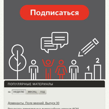
ПОПУЛЯРНЫЕ МАТЕРИАЛЫ
неделю
месяц
год
за
Доминанты. Поле мнений. Выпуск 30
Результаты еженедельных всероссийских опросов ФОМ