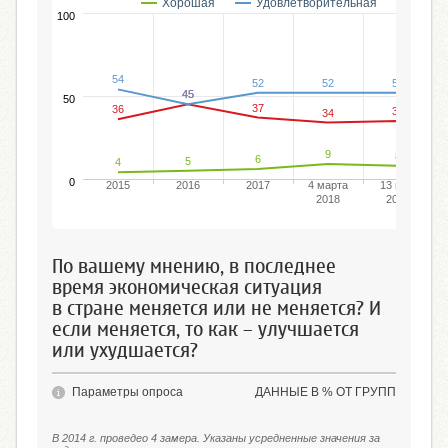
Хорошая
Удовлетворительная
Плох
100
54
52
52
52
45
45
50
37
36
35
34
9
8
6
5
4
0
2015
2016
2017
4 марта
13 мая
2018
2018
По вашему мнению, в последнее
время экономическая ситуация
в стране меняется или не меняется? И
если меняется, то как – улучшается
или ухудшается?
Параметры опроса
ДАННЫЕ В % ОТ ГРУПП
В 2014 г. проведео 4 замера. Указаны усредненные значения за