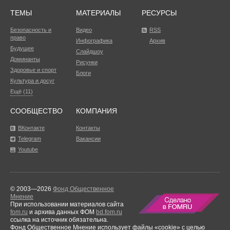
ТЕМЫ
МАТЕРИАЛЫ
РЕСУРСЫ
Безопасность и
Видео
RSS
право
Инфографика
Архив
Будущее
Слайдшоу
Доминанты
Рисунки
Здоровье и спорт
Блоги
Культура и досуг
Ещё (11)
СООБЩЕСТВО
КОМПАНИЯ
ВКонтакте
Контакты
Telegram
Вакансии
Youtube
© 2003—2026
Фонд Общественное
Мнение
При использовании материалов сайта
fom.ru
и архива данных ФОМ
bd.fom.ru
ссылка на источник обязательна.
Фонд Общественное Мнение использует файлы «cookie» с целью