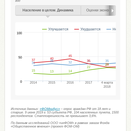
год
Население в целом. Динамика
Оценки экономической си
Улучшается
Ухудшается
Не меняет
100
45
50
40
38
37
35
35
35
35
32
31
29
28
27
25
22
15
14
13
0
2014
2015
2016
2017
4 марта
13 мая
2018
2018
Источник данных:
«ФОМнибус»
– опрос граждан РФ от 18 лет и
старше. 9 июня 2019 г. 53 субъекта РФ, 104 населенных пункта, 1500
респондентов. Статпогрешность не превышает 3,6%.
По данным исследований ООО «инФОМ» в рамках заказа Фонда
«Общественное мнение» (проект ФОМ-ОМ)