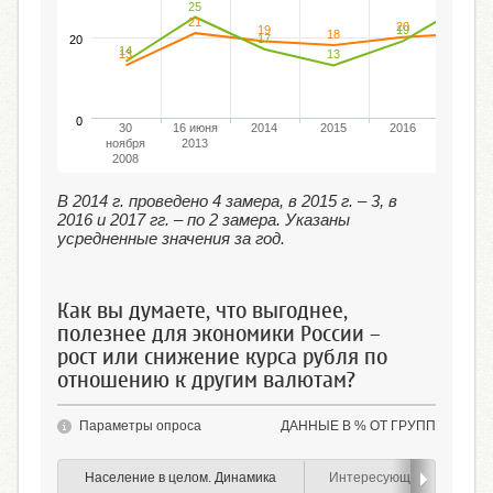
25
21
21
20
19
19
18
17
20
14
13
13
0
30
16 июня
2014
2015
2016
2017
ноября
2013
2008
В 2014 г. проведено 4 замера, в 2015 г. – 3, в
2016 и 2017 гг. – по 2 замера. Указаны
усредненные значения за год.
Как вы думаете, что выгоднее,
полезнее для экономики России –
рост или снижение курса рубля по
отношению к другим валютам?
Параметры опроса
ДАННЫЕ В % ОТ ГРУПП
Население в целом. Динамика
Интересующиеся курсом 