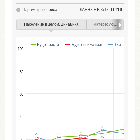
Параметры опроса
ДАННЫЕ В % ОТ ГРУПП
Население в целом. Динамика
Интересующиеся курсом 
Будет расти
Будет снижаться
Останется н
100
80
60
40
29
28
25
25
23
22
22
21
20
19
19
18