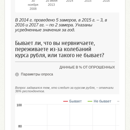
30
16 июня
2014
2015
2016
2017
ноября
2013
2008
В 2014 г. проведено 5 замеров, в 2015 г. – 3, в
2016 и 2017 гг. – по 2 замера. Указаны
усредненные значения за год.
Бывает ли, что вы нервничаете,
переживаете из-за колебаний
курса рубля, или такого не бывает?
ДАННЫЕ В % ОТ ОПРОШЕННЫХ
Параметры опроса
Вопрос задавался тем, кто следит за курсом рубля, – отвечали
36% респондентов.
Бывает
Не бывает
Зат
100
80