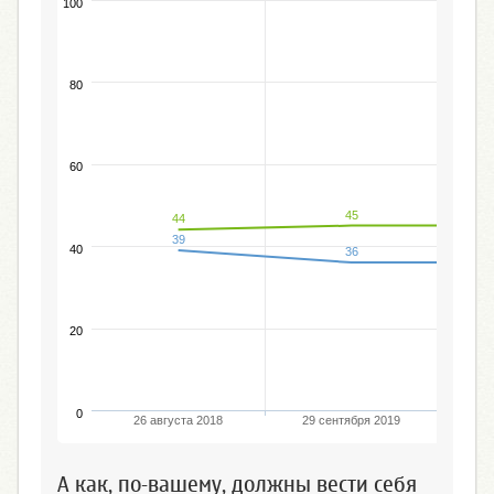
100
80
60
45
44
39
40
36
20
0
26 августа 2018
29 сентября 2019
1
А как, по-вашему, должны вести себя