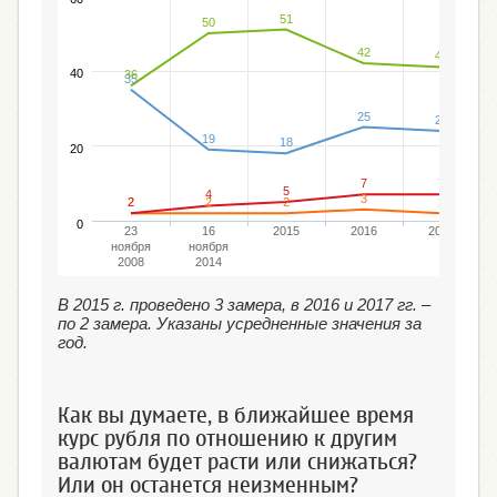
51
50
42
41
40
36
35
25
24
19
18
20
7
7
5
4
3
2
2
2
2
2
0
23
16
2015
2016
2017
ноября
ноября
2008
2014
В 2015 г. проведено 3 замера, в 2016 и 2017 гг. –
по 2 замера. Указаны усредненные значения за
год.
Как вы думаете, в ближайшее время
курс рубля по отношению к другим
валютам будет расти или снижаться?
Или он останется неизменным?