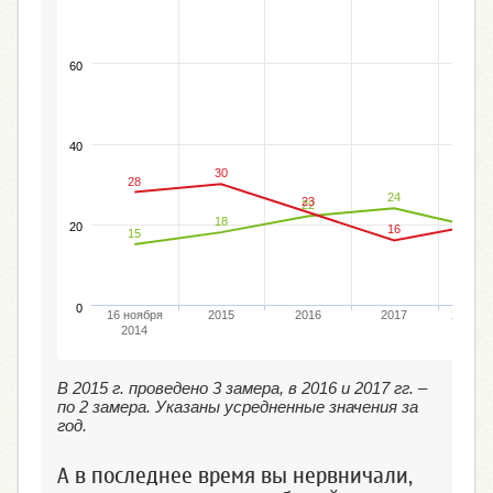
60
40
30
28
24
23
22
20
19
18
20
16
15
0
16 ноября
2015
2016
2017
26 авг
2014
201
В 2015 г. проведено 3 замера, в 2016 и 2017 гг. –
по 2 замера. Указаны усредненные значения за
год.
А в последнее время вы нервничали,