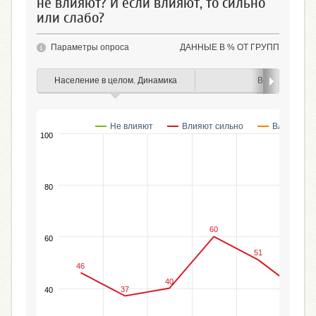
не влияют? И если влияют, то сильно
или слабо?
Параметры опроса
ДАННЫЕ В % ОТ ГРУПП
Население в целом. Динамика
Возраст
Не влияют
Влияют сильно
Влияют сл
100
80
60
60
51
46
40
38
37
40
29