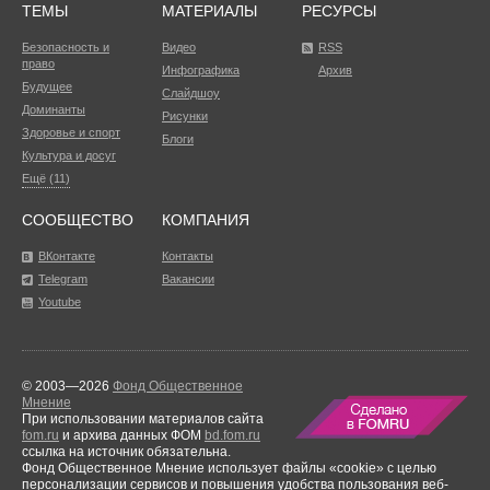
ТЕМЫ
МАТЕРИАЛЫ
РЕСУРСЫ
Безопасность и
Видео
RSS
право
Инфографика
Архив
Будущее
Слайдшоу
Доминанты
Рисунки
Здоровье и спорт
Блоги
Культура и досуг
Ещё (11)
СООБЩЕСТВО
КОМПАНИЯ
ВКонтакте
Контакты
Telegram
Вакансии
Youtube
© 2003—2026
Фонд Общественное
Мнение
При использовании материалов сайта
fom.ru
и архива данных ФОМ
bd.fom.ru
ссылка на источник обязательна.
Фонд Общественное Мнение использует файлы «cookie» с целью
персонализации сервисов и повышения удобства пользования веб-