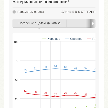
материальное положение?
Параметры опроса
ДАННЫЕ В % ОТ ГРУПП
Население в целом. Динамика
Пол
Хорошее
Среднее
Плохое
100
75
64
63
63
62
62
61
61
60
59
%
50
32
30
29
29
29
27
27
26
26
25
13
11
10