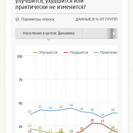
улучшится, ухудшится или
практически не изменится?
Параметры опроса
ДАННЫЕ В % ОТ ГРУПП
Население в целом. Динамика
Пол
Улучшится
Ухудшится
Практически не из
100
75
%
50
44
42
42
41
40
39
39
38
37
34
28
27
24
22
25
20
20
20
19
18
17
16
16
16
16
16
16