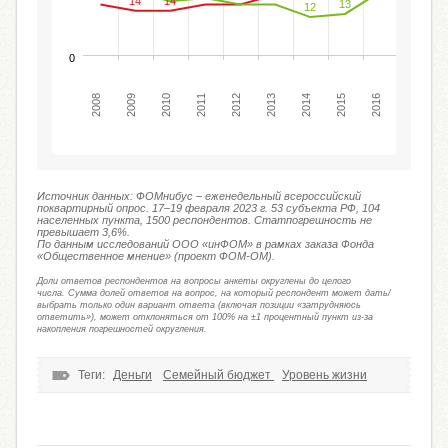
14
14
13
12
0
2010
2008
2017
2015
2013
2011
2009
20
2016
2014
2012
Источник данных: ФОМнибус – еженедельный всероссийский
поквартирный опрос. 17–19 февраля 2023 г. 53 субъекта РФ, 104
населенных пункта, 1500 респондентов. Статпогрешность не
превышает 3,6%.
По данным исследований ООО «инФОМ» в рамках заказа Фонда
«Общественное мнение» (проект ФОМ-ОМ).
Доли ответов респондентов на вопросы анкеты округлены до целого
числа. Сумма долей ответов на вопрос, на который респондент может дать/
выбрать только один вариант ответа (включая позиции «затрудняюсь
ответить»), может отклоняться от 100% на ±1 процентный пункт из-за
накопления погрешностей округления.
Теги:
Деньги
Семейный бюджет
Уровень жизни