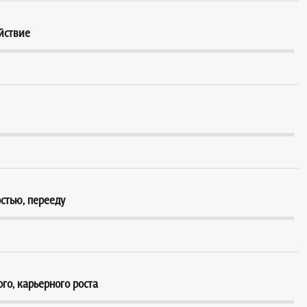
ойствие
стью, перееду
о, карьерного роста