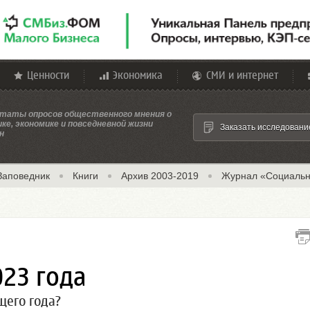
Ценности
Экономика
СМИ и интернет
таты опросов общественного мнения о
ке, экономике и повседневной жизни
Заказать исследовани
н
Заповедник
Книги
Архив 2003-2019
Журнал «Социальн
23 года
щего года?