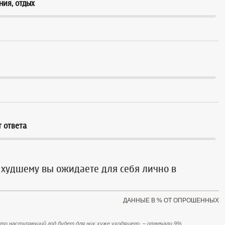
ния, отдых
т ответа
 худшему вы ожидаете для себя лично в
ДАННЫЕ В % ОТ ОПРОШЕННЫХ
о наступающий год будет для них хуже уходящего, – отвечали 9%