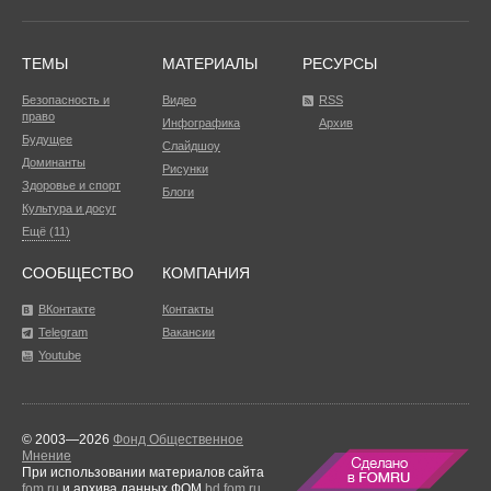
ТЕМЫ
МАТЕРИАЛЫ
РЕСУРСЫ
Безопасность и
Видео
RSS
право
Инфографика
Архив
Будущее
Слайдшоу
Доминанты
Рисунки
Здоровье и спорт
Блоги
Культура и досуг
Ещё (11)
СООБЩЕСТВО
КОМПАНИЯ
ВКонтакте
Контакты
Telegram
Вакансии
Youtube
© 2003—2026
Фонд Общественное
Мнение
При использовании материалов сайта
fom.ru
и архива данных ФОМ
bd.fom.ru