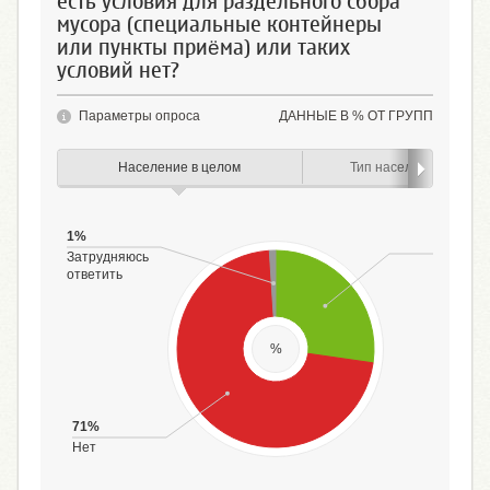
есть условия для раздельного сбора
мусора (специальные контейнеры
или пункты приёма) или таких
условий нет?
Параметры опроса
ДАННЫЕ В % ОТ ГРУПП
Население в целом
Тип населенного пунк
1%
27%
Затрудняюсь
Есть
ответить
%
71%
Нет