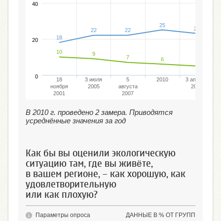
40
25
23
22
22
18
20
10
9
7
6
5
0
18
3 июля
5
2010
3 апреля
ноября
2005
августа
2011
2001
2007
В 2010 г. проведено 2 замера. Приводятся
усреднённые значения за год
Как бы вы оценили экологическую
ситуацию там, где вы живёте,
в вашем регионе, – как хорошую, как
удовлетворительную
или как плохую?
Параметры опроса
ДАННЫЕ В % ОТ ГРУПП