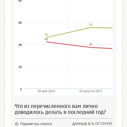
80
60
55
46
42
37
40
20
0
18 мая 2014
20 августа 2017
2
Что из перечисленного вам лично
доводилось делать в последний год?
Параметры опроса
ДАННЫЕ В % ОТ ГРУПП