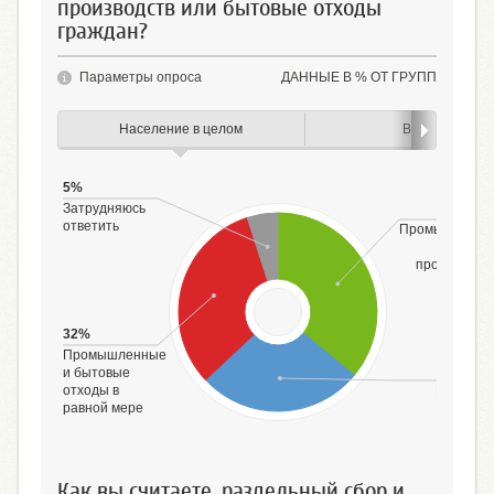
производств или бытовые отходы
граждан?
Параметры опроса
ДАННЫЕ В % ОТ ГРУПП
Население в целом
Возраст
5%
Затрудняюсь
36
ответить
Промышленн
отход
производст
32%
Промышленные
27%
и бытовые
отходы в
Бытовые
равной мере
отходы
граждан
Как вы считаете, раздельный сбор и