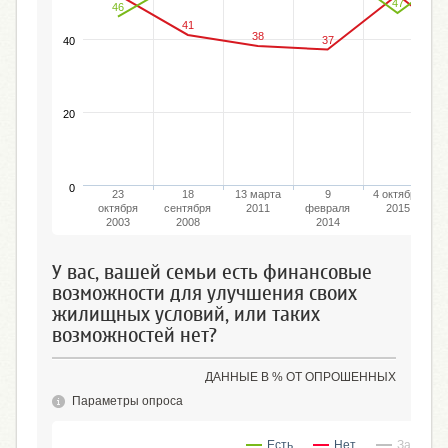
47
46
41
38
37
40
20
0
23
18
13 марта
9
4 октября
октября
сентября
2011
февраля
2015
2003
2008
2014
У вас, вашей семьи есть финансовые
возможности для улучшения своих
жилищных условий, или таких
возможностей нет?
ДАННЫЕ В % ОТ ОПРОШЕННЫХ
Параметры опроса
Есть
Нет
Затрудн