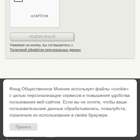
ПОДПИСАТЬСЯ
Нажимая на кнопку, вы соглашаетесь с
Политикой обработки персональных данных
Фонд Общественное Мнение использует файлы «cookie»
с целью персонализации сервисов и повышения удобства
ТЕМЫ
МАТЕРИАЛЫ
РЕСУРСЫ
пользования веб-сайтом. Если вы не хотите, чтобы ваши
пользовательские данные обрабатывались, пожалуйста,
Безопасность и
Видео
RSS
право
ограничьте их использование в своём браузере.
Инфографика
Архив
Будущее
Слайдшоу
Принять
Доминанты
Рисунки
Здоровье и спорт
Блоги
Культура и досуг