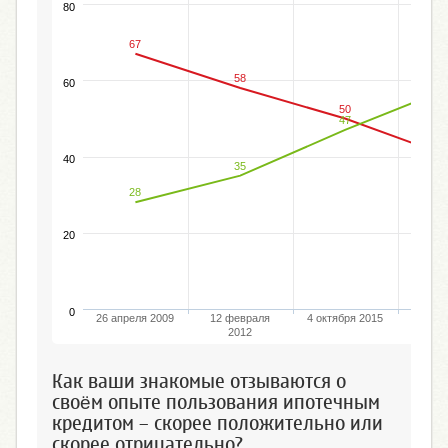
80
67
58
60
50
47
40
35
28
20
0
26 апреля 2009
12 февраля
4 октября 2015
17 ию
2012
Как ваши знакомые отзываются о
своём опыте пользования ипотечным
кредитом – скорее положительно или
скорее отрицательно?