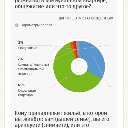
(комнаты) в коммунальной квартире,
общежитие или что-то другое?
ДАННЫЕ В % ОТ ОПРОШЕННЫХ
Параметры опроса
2%
Общежитие
2%
Комната (комнаты)
в коммунальной
квартире
61%
Дом (час
Отдельная
квартира
Кому принадлежит жильё, в котором
вы живёте: вам (вашей семье), вы его
арендуете (снимаете), или это