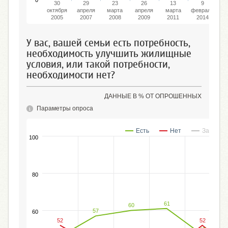
30
29
23
26
13
9
октября
апреля
марта
апреля
марта
февраля
ок
2005
2007
2008
2009
2011
2014
У вас, вашей семьи есть потребность,
необходимость улучшить жилищные
условия, или такой потребности,
необходимости нет?
ДАННЫЕ В % ОТ ОПРОШЕННЫХ
Параметры опроса
Есть
Нет
Затрудн
100
80
61
60
57
60
52
52