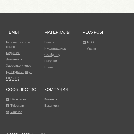
ТЕМЫ
МАТЕРИАЛЫ
РЕСУРСЫ
Безопасность и
Видео
RSS
право
Инфографика
Архив
Будущее
Слайдшоу
Доминанты
Рисунки
Здоровье и спорт
Блоги
Культура и досуг
Ещё (11)
СООБЩЕСТВО
КОМПАНИЯ
ВКонтакте
Контакты
Telegram
Вакансии
Youtube