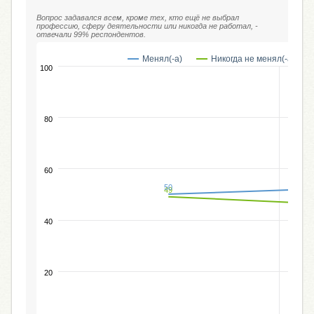
Вопрос задавался всем, кроме тех, кто ещё не выбрал
профессию, сферу деятельности или никогда не работал, -
отвечали 99% респондентов.
Менял(-а)
Никогда не менял(-а)
100
80
60
50
49
40
20