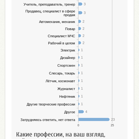
3
Учитель, преподаватель, тренер
Продавец, специалист в сфере
3
продаж
2
Автомеханик, механик
2
Повар
2
Специалист МЧС
2
Рабочий в целом
1
Электрик
1
Дизайнер
1
Спортсмен
1
Слесарь, токарь
1
Лётчик, космонавт
1
Журналист
1
Нефтяник
1
Другие творческие профессии
4
Другое
23
Затрудняюсь ответить, нет ответа
0
25
Какие профессии, на ваш взгляд,