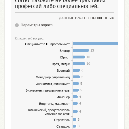
стать? Назовите не более трёх таких
профессий либо специальностей.
ДАННЫЕ В % ОТ ОПРОШЕННЫХ
Параметры опроса
Открытый вопрос.
4
Специалист в IT, программист
13
Блогер
10
Юрист
10
Врач, медик
6
Военный
6
Менеджер, управленец
5
Экономист, финансист
5
Бизнесмен, предприниматель
4
Инженер
4
Водитель, машинист
Полицейский, представитель
4
силовых органов
3
Строитель
3
Сварщик