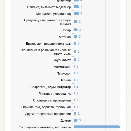
Дизайнер
4
Стилист, визажист, модельер
4
Менеджер, управленец
Продавец, специалист в сфере
3
продаж
3
Повар
3
Актриса
2
Бизнесмен, предприниматель
Специалист в различных силовых
2
структурах
2
Журналист
1
Косметолог
1
Психолог
1
Певица
1
Секретарь, администратор
1
Лингвист, переводчик
1
Стюардесса, проводница
1
Официантка, бариста, горничная
2
Другие творческие профессии
3
Другое
36
Затрудняюсь ответить, нет ответа