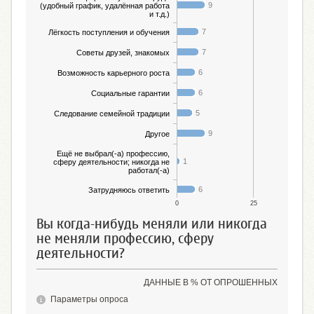
9
(удобный график, удалённая работа
и т.д.)
7
Лёгкость поступления и обучения
7
Советы друзей, знакомых
6
Возможность карьерного роста
6
Социальные гарантии
5
Следование семейной традиции
9
Другое
Ещё не выбрал(-а) профессию,
1
сферу деятельности; никогда не
работал(-а)
6
Затрудняюсь ответить
0
25
Вы когда-нибудь меняли или никогда
не меняли профессию, сферу
деятельности?
ДАННЫЕ В % ОТ ОПРОШЕННЫХ
Параметры опроса