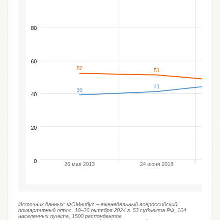
80
60
52
51
41
39
40
20
0
26 мая 2013
24 июня 2018
27
Источник данных: ФОМнибус – еженедельный всероссийский
поквартирный опрос. 18–20 октября 2024 г. 53 субъекта РФ, 104
населенных пункта, 1500 респондентов.