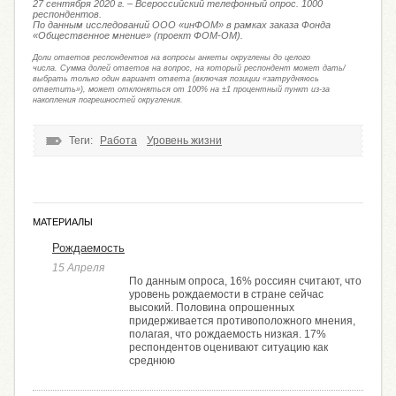
27 сентября 2020 г. – Всероссийский телефонный опрос. 1000
респондентов.
По данным исследований ООО «инФОМ» в рамках заказа Фонда
«Общественное мнение» (проект ФОМ-ОМ).
Доли ответов респондентов на вопросы анкеты округлены до целого
числа. Сумма долей ответов на вопрос, на который респондент может дать/
выбрать только один вариант ответа (включая позиции «затрудняюсь
ответить»), может отклоняться от 100% на ±1 процентный пункт из-за
накопления погрешностей округления.
Теги:
Работа
Уровень жизни
МАТЕРИАЛЫ
Рождаемость
15 Апреля
По данным опроса, 16% россиян считают, что
уровень рождаемости в стране сейчас
высокий. Половина опрошенных
придерживается противоположного мнения,
полагая, что рождаемость низкая. 17%
респондентов оценивают ситуацию как
среднюю