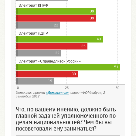
Электорат КПРФ
39
39
22
Электорат ЛДПР
43
35
22
Электорат «Справедливой России»
51
30
19
0
25
50
Источник: проект
«Доминанты»
, опрос «ФОМнибус», 2
сентября 2012
Что, по вашему мнению, должно быть
главной задачей уполномоченного по
делам национальностей? Чем бы вы
посоветовали ему заниматься?