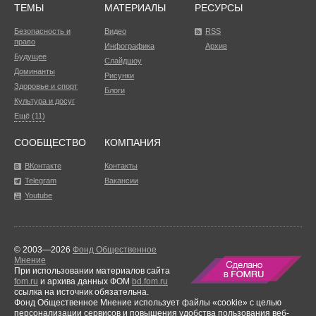
ТЕМЫ
МАТЕРИАЛЫ
РЕСУРСЫ
Безопасность и
Видео
RSS
право
Инфографика
Архив
Будущее
Слайдшоу
Доминанты
Рисунки
Здоровье и спорт
Блоги
Культура и досуг
Ещё (11)
СООБЩЕСТВО
КОМПАНИЯ
ВКонтакте
Контакты
Telegram
Вакансии
Youtube
© 2003—2026
Фонд Общественное
Мнение
При использовании материалов сайта
fom.ru
и архива данных ФОМ
bd.fom.ru
ссылка на источник обязательна.
Фонд Общественное Мнение использует файлы «cookie» с целью
персонализации сервисов и повышения удобства пользования веб-