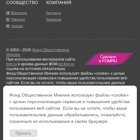
СООБЩЕСТВО
КОМПАНИЯ
ВКонтакте
Контакты
Telegram
Вакансии
Youtube
© 2003—2026
Фонд Общественное
Мнение
При использовании материалов сайта
fom.ru
и архива данных ФОМ
bd.fom.ru
ссылка на источник обязательна.
Фонд Общественное Мнение использует файлы «cookie» с целью
персонализации сервисов и повышения удобства пользования веб-
сайтом. Если вы не хотите, чтобы ваши пользовательские данные
обрабатывались, пожалуйста, ограничьте их использование в своём
браузере.
Фонд Общественное Мнение использует файлы «cookie»
Результаты аудиторской проверки
за период с 1 января по 31 декабря
с целью персонализации сервисов и повышения удобства
2021 года.
пользования веб-сайтом. Если вы не хотите, чтобы ваши
Тел. +7 (495) 653-82-32
Тел. 8 (800) 444-53-24
пользовательские данные обрабатывались, пожалуйста,
Факс: +7 (495) 653-82-02
Обратная связь
ограничьте их использование в своём браузере.
Политика обработки персональных данных
Политика
конфиденциальности
Пользовательское соглашение
Принять