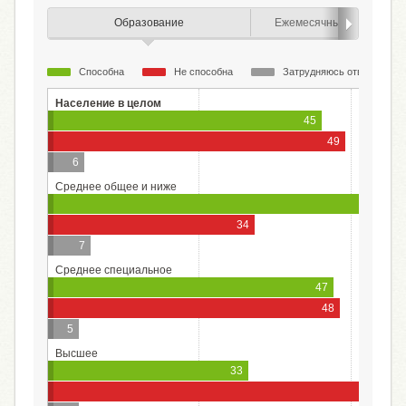
Образование
Ежемесячный доход (лич
Способна
Не способна
Затрудняюсь ответить
Население в целом
45
49
6
Среднее общее и ниже
58
34
7
Среднее специальное
47
48
5
Высшее
33