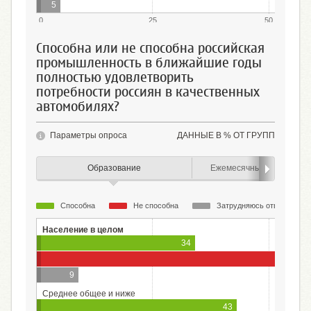
5
0
25
50
Способна или не способна российская
промышленность в ближайшие годы
полностью удовлетворить
потребности россиян в качественных
автомобилях?
Параметры опроса
ДАННЫЕ В % ОТ ГРУПП
Образование
Ежемесячный доход (лич
Способна
Не способна
Затрудняюсь ответить
Население в целом
34
57
9
Среднее общее и ниже
43