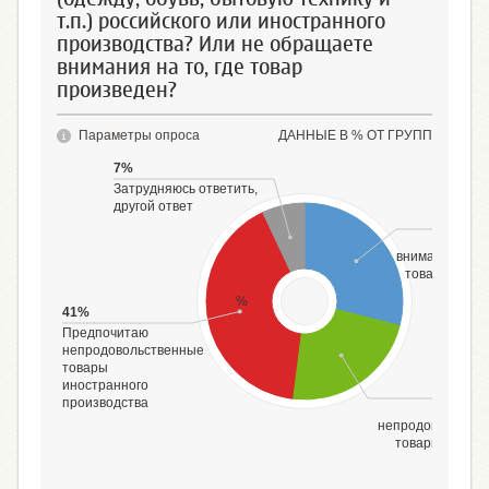
т.п.) российского или иностранного
производства? Или не обращаете
внимания на то, где товар
произведен?
Параметры опроса
ДАННЫЕ В % ОТ ГРУПП
7%
Затрудняюсь ответить,
другой ответ
Не обр
внимания на то
товар произ
%
41%
Предпочитаю
непродовольственные
товары
иностранного
производства
Предпоч
непродовольств
товары россий
произво