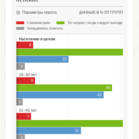
Параметры опроса
ДАННЫЕ В % ОТ ГРУПП
Слишком рано
Тот возраст, когда следует выходить на пен
Затрудняюсь ответить
Население в целом
8
25
4
18–30 лет
9
46
42
3
31–45 лет
7
58
31
4