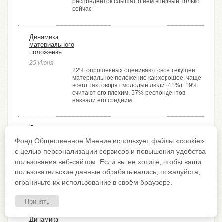
респондентов слышат о нём впервые только
сейчас
Динамика
материального
положения
25 Июня
22% опрошенных оценивают свое текущее
материальное положение как хорошее, чаще
всего так говорят молодые люди (41%). 19%
считают его плохим, 57% респондентов
назвали его средним
Динамика
материального
Фонд Общественное Мнение использует файлы «cookie»
положения
с целью персонализации сервисов и повышения удобства
28 Мая
пользования веб-сайтом. Если вы не хотите, чтобы ваши
По результатам опроса, 22% респондентов
оценивают своё финансовое положение как
пользовательские данные обрабатывались, пожалуйста,
хорошее (среди молодёжи этот показатель
ограничьте их использование в своём браузере.
составляет 39%). 54% опрошенных считают
его средним, а 19% ­– плохим
Принять
Динамика