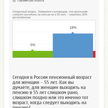
Параметры опроса
Открытый вопрос. Задавался считающим, что мужчинам
следует выходить на пенсию не в 60 лет, – отвечали 30%
респондентов
18%
5%
Моложе 55 лет
От 55 до 60 лет
Ста
Сегодня в России пенсионный возраст
для женщин – 55 лет. Как вы
думаете, для женщин выходить на
пенсию в 55 лет слишком рано,
слишком поздно или это именно тот
возраст, когда следует выходить на
пенсию?