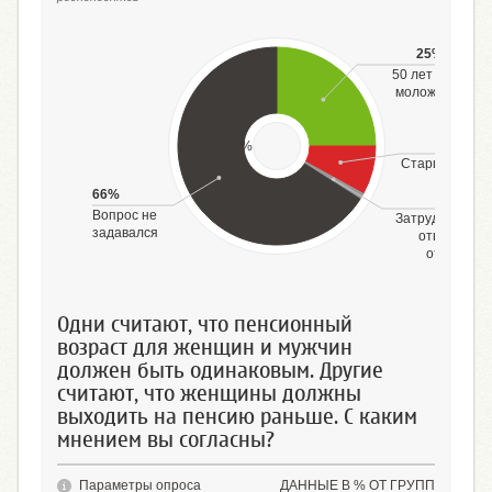
25%
50 лет и
моложе
8
%
Старше 50 ле
66%
1%
Вопрос не
Затрудняюсь
задавался
ответить,
отказ от
ответа
Одни считают, что пенсионный
возраст для женщин и мужчин
должен быть одинаковым. Другие
считают, что женщины должны
выходить на пенсию раньше. С каким
мнением вы согласны?
Параметры опроса
ДАННЫЕ В % ОТ ГРУПП