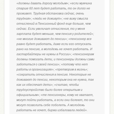
«должны давать дорогу молодым»; «если мужчина
старше 60 лет будет работать, то он долго не
проживет. Трудная обстановка сейчас, очень
трудная»; «люди не доживут»; «не вижу смысла
отчислений в Пенсионный фонд еще больше, чем
сейчас. Если увеличат отчисления, то у меня
зарплата будет меньше, чем пенсия у родителей»;
«не многие доживают до пенсии»; «пенсионер все
равно будет работать, даже если его отпускать
рано на пенсию, а молодежь не хочет работать. И
гастарбайтеры не нужны в России»; «пенсионерам
должны помогать дети, и пенсионеры должны сами
заботиться о своей пенсии»; «потому что нет
работы в организациях»; «претворим в жизнь»;
«сократить отчисления в пенсию. Некоторые не
доживают до пенсии, некоторым она не нужна, так
как их обеспечат дети»; «считаю, чтобы
трудоустройство было более открытым и
официальным»; «те пенсионеры, кому не хватает,
могут пойти работать, а если они болеют, то они
могут позволить себе поболеть. А молодежь
работать не хочет, биржа избаловала людей».