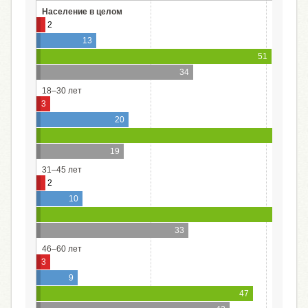
Население в целом
2
13
51
34
18–30 лет
3
20
57
19
31–45 лет
2
10
55
33
46–60 лет
3
9
47