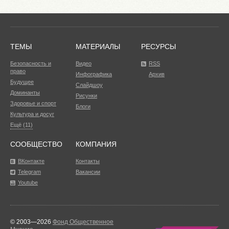
ТЕМЫ
МАТЕРИАЛЫ
РЕСУРСЫ
Безопасность и
Видео
RSS
право
Инфографика
Архив
Будущее
Слайдшоу
Доминанты
Рисунки
Здоровье и спорт
Блоги
Культура и досуг
Ещё (11)
СООБЩЕСТВО
КОМПАНИЯ
ВКонтакте
Контакты
Telegram
Вакансии
Youtube
© 2003—2026
Фонд Общественное