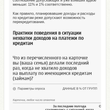
соотношение допускающих и уже взявших вдвое
меньше: 11% и 1% соответственно.
Как правило, планировавшие доходы и расходы
по кредитам реже допускают возможность
перекредитования.
Практики поведения в ситуации
нехватки доходов на платежи по
кредитам
Что из перечисленного на карточке
вы (ваша семья) делали последний
раз, когда не хватило доходов
на выплату по имеющимся кредитам
(займам)?
Параметры опроса
ДАННЫЕ В % ОТ ГРУПП
Карточка, любое число ответов
За последние полгода
С нехв
сталкивались с ситуацией, когда
плате