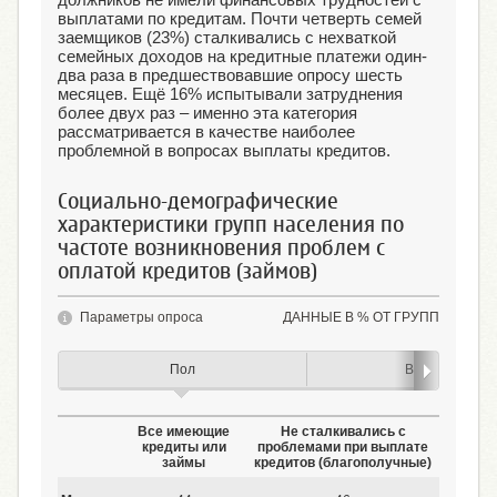
выплатами по кредитам. Почти четверть семей
заемщиков (23%) сталкивались с нехваткой
семейных доходов на кредитные платежи один-
два раза в предшествовавшие опросу шесть
месяцев. Ещё 16% испытывали затруднения
более двух раз – именно эта категория
рассматривается в качестве наиболее
проблемной в вопросах выплаты кредитов.
Социально-демографические
характеристики групп населения по
частоте возникновения проблем с
оплатой кредитов (займов)
Параметры опроса
ДАННЫЕ В % ОТ ГРУПП
Пол
Возраст
Все имеющие
Не сталкивались с
Сталк
кредиты или
проблемами при выплате
(исп
займы
кредитов (благополучные)