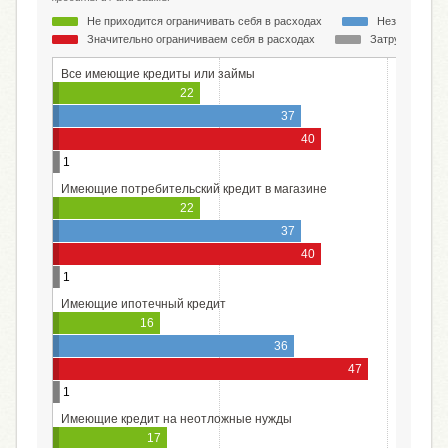
Не приходится ограничивать себя в расходах
Незначительн
Значительно ограничиваем себя в расходах
Затрудняюсь о
Все имеющие кредиты или займы
22
37
40
1
Имеющие потребительский кредит в магазине
22
37
40
1
Имеющие ипотечный кредит
16
36
47
1
Имеющие кредит на неотложные нужды
17