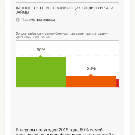
ДАННЫЕ В % ОТ ВЫПЛАЧИВАЮЩИХ КРЕДИТЫ И / ИЛИ
ЗАЙМЫ
Параметры опроса
Вопрос задавался респондентам, чья семья выплачивает
кредиты и / или займы
60%
23%
Не сталкивался(-ась)
Сталкивался(-ась) один-два
Сталкивал
(благополучные заемщики)
раза (заемщики,
и чащ
испытывающие небольшие
з
сложности)
В первом полугодии 2019 года 60% семей-
должников не имели финансовых трудностей с