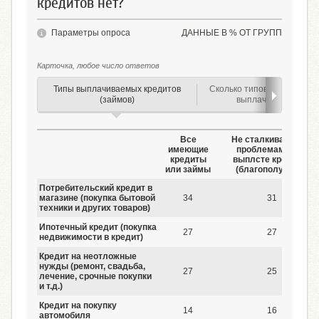
кредитов нет?
Параметры опроса
ДАННЫЕ В % ОТ ГРУПП
Карточка, любое число ответов
Типы выплачиваемых кредитов
Сколько типов кредитов (з
(займов)
выплачивает семья
Все
Не сталкивались с
имеющие
проблемами при
кредиты
выплсте кредитов
или займы
(благополучные)
Потребительский кредит в
магазине (покупка бытовой
34
31
техники и других товаров)
Ипотечный кредит (покупка
27
27
недвижимости в кредит)
Кредит на неотложные
нужды (ремонт, свадьба,
27
25
лечение, срочные покупки
и т.д.)
Кредит на покупку
14
16
автомобиля