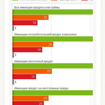
Все имеющие кредиты или займы
6
23
16
1
Имеющие потребительский кредит в магазине
55
26
19
1
Имеющие ипотечный кредит
6
25
15
1
Имеющие кредит на неотложные нужды
56
23
20