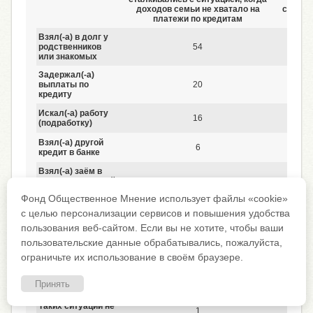
доходов семьи не хватало на
сталки
платежи по кредитам
Взял(-а) в долг у
родственников
54
или знакомых
Задержал(-а)
выплаты по
20
кредиту
Искал(-а) работу
16
(подработку)
Взял(-а) другой
6
кредит в банке
Взял(-а) заём в
микрофинансовой
3
организации
Фонд Общественное Мнение использует файлы «cookie»
Тратил(-а) ранее
с целью персонализации сервисов и повышения удобства
накопленные
8
пользования веб-сайтом. Если вы не хотите, чтобы ваши
сбережения
пользовательские данные обрабатывались, пожалуйста,
Продавал(-а) что-
3
ограничьте их использование в своём браузере.
то из имущества
Другое
4
Принять
Таких ситуаций не
1