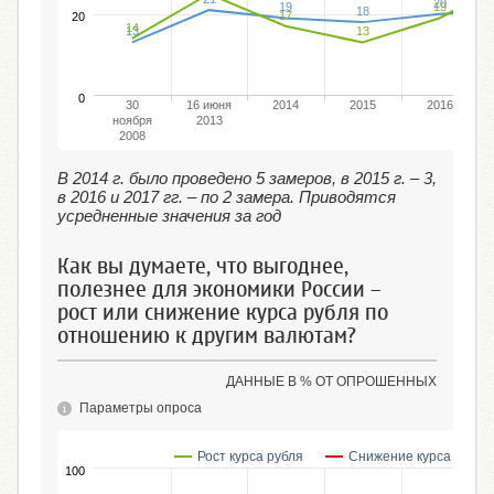
20
19
19
18
17
20
14
13
13
0
30
16 июня
2014
2015
2016
ноября
2013
2008
В 2014 г. было проведено 5 замеров, в 2015 г. – 3,
в 2016 и 2017 гг. – по 2 замера. Приводятся
усредненные значения за год
Как вы думаете, что выгоднее,
полезнее для экономики России –
рост или снижение курса рубля по
отношению к другим валютам?
ДАННЫЕ В % ОТ ОПРОШЕННЫХ
Параметры опроса
Рост курса рубля
Снижение курса рубля
100