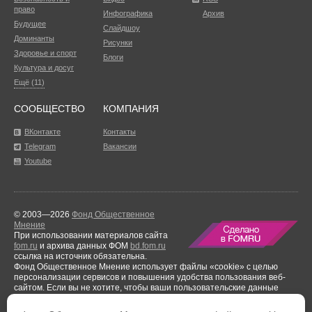
право
Инфографика
Архив
Будущее
Слайдшоу
Доминанты
Рисунки
Здоровье и спорт
Блоги
Культура и досуг
Ещё (11)
СООБЩЕСТВО
КОМПАНИЯ
ВКонтакте
Контакты
Telegram
Вакансии
Youtube
© 2003—2026
Фонд Общественное
Мнение
При использовании материалов сайта
fom.ru
и архива данных ФОМ
bd.fom.ru
ссылка на источник обязательна.
Фонд Общественное Мнение использует файлы «cookie» с целью
персонализации сервисов и повышения удобства пользования веб-
сайтом. Если вы не хотите, чтобы ваши пользовательские данные
обрабатывались, пожалуйста, ограничьте их использование в своём
браузере.