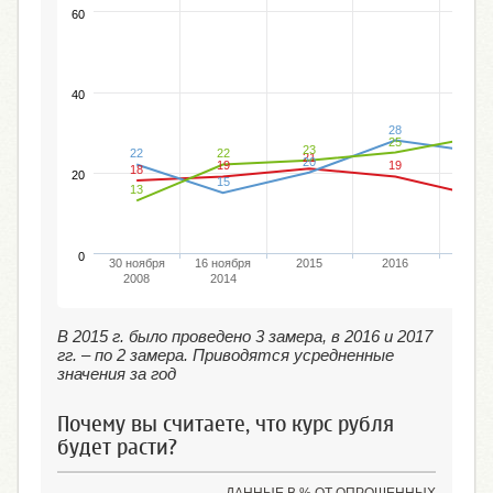
60
40
29
28
25
25
23
22
22
21
20
19
19
18
20
15
14
13
0
30 ноября
16 ноября
2015
2016
201
2008
2014
В 2015 г. было проведено 3 замера, в 2016 и 2017
гг. – по 2 замера. Приводятся усредненные
значения за год
Почему вы считаете, что курс рубля
будет расти?