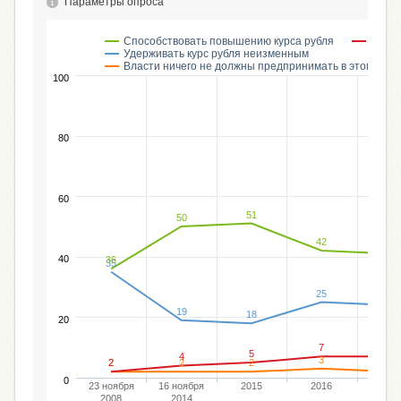
Параметры опроса
Способствовать повышению курса рубля
Спосо
Удерживать курс рубля неизменным
Власти ничего не должны предпринимать в этом отн
100
80
60
51
50
42
41
40
36
35
25
24
19
18
20
7
7
5
4
3
2
2
2
2
2
0
23 ноября
16 ноября
2015
2016
201
2008
2014