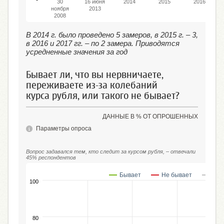
30
16 июня
2014
2015
2016
ноября
2013
2008
В 2014 г. было проведено 5 замеров, в 2015 г. – 3,
в 2016 и 2017 гг. – по 2 замера. Приводятся
усредненные значения за год
Бывает ли, что вы нервничаете,
переживаете из-за колебаний
курса рубля, или такого не бывает?
ДАННЫЕ В % ОТ ОПРОШЕННЫХ
Параметры опроса
Вопрос задавался тем, кто следит за курсом рубля, – отвечали
45% респондентов
Бывает
Не бывает
Зат
100
80