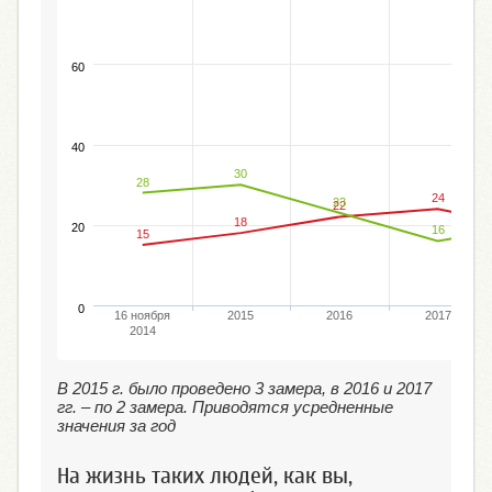
60
40
30
28
24
23
22
18
20
16
15
0
16 ноября
2015
2016
2017
2014
В 2015 г. было проведено 3 замера, в 2016 и 2017
гг. – по 2 замера. Приводятся усредненные
значения за год
На жизнь таких людей, как вы,