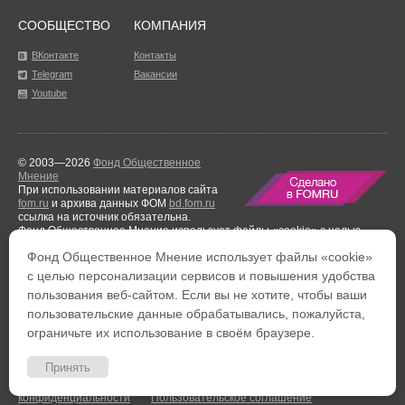
СООБЩЕСТВО
КОМПАНИЯ
ВКонтакте
Контакты
Telegram
Вакансии
Youtube
© 2003—2026
Фонд Общественное
Мнение
При использовании материалов сайта
fom.ru
и архива данных ФОМ
bd.fom.ru
ссылка на источник обязательна.
Фонд Общественное Мнение использует файлы «cookie» с целью
персонализации сервисов и повышения удобства пользования веб-
Фонд Общественное Мнение использует файлы «cookie»
сайтом. Если вы не хотите, чтобы ваши пользовательские данные
обрабатывались, пожалуйста, ограничьте их использование в своём
с целью персонализации сервисов и повышения удобства
браузере.
пользования веб-сайтом. Если вы не хотите, чтобы ваши
Результаты аудиторской проверки
за период с 1 января по 31 декабря
2021 года.
пользовательские данные обрабатывались, пожалуйста,
ограничьте их использование в своём браузере.
Тел. +7 (495) 653-82-32
Тел. 8 (800) 444-53-24
Факс: +7 (495) 653-82-02
Обратная связь
Принять
Политика обработки персональных данных
Политика
конфиденциальности
Пользовательское соглашение