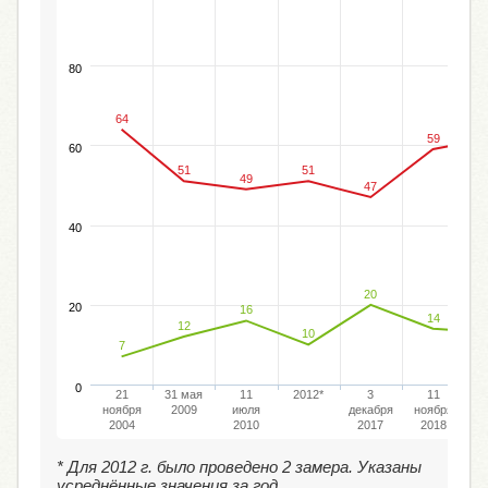
80
64
59
60
51
51
49
47
40
20
20
16
14
12
10
7
0
21
31 мая
11
2012*
3
11
ноября
2009
июля
декабря
ноября
н
2004
2010
2017
2018
* Для 2012 г. было проведено 2 замера. Указаны
усреднённые значения за год.