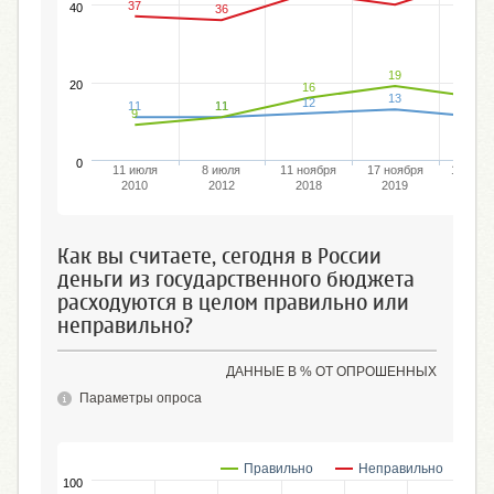
37
40
36
19
20
16
16
13
12
11
11
11
11
9
0
11 июля
8 июля
11 ноября
17 ноября
18 октя
2010
2012
2018
2019
202
Как вы считаете, сегодня в России
деньги из государственного бюджета
расходуются в целом правильно или
неправильно?
ДАННЫЕ В % ОТ ОПРОШЕННЫХ
Параметры опроса
Правильно
Неправильно
100