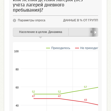
учёта лагерей дневного
пребывания)?
Параметры опроса
ДАННЫЕ В % ОТ ГРУПП
Население в целом. Динамика
Возраст
Приходилось
Не приходилось
100
80
57
60
52
52
%
47
47
43
40