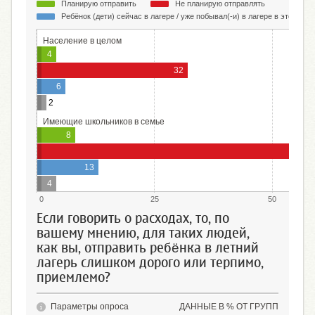
Планирую отправить
Не планирую отправлять
Ребёнок (дети) сейчас в лагере / уже побывал(-и) в лагере в этом год
Население в целом
4
32
6
2
Имеющие школьников в семье
8
13
4
0
25
50
Если говорить о расходах, то, по
вашему мнению, для таких людей,
как вы, отправить ребёнка в летний
лагерь слишком дорого или терпимо,
приемлемо?
Параметры опроса
ДАННЫЕ В % ОТ ГРУПП