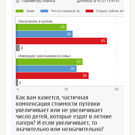
Параметры опроса
ДАННЫЕ В % ОТ ГРУПП
Знаю
Что-то слышал(-а)
Слышу сейчас впервые
Население в целом
25
28
45
2
Имеющие школьников в семье
33
30
36
1
0
25
50
Как вам кажется, частичная
компенсация стоимости путёвки
увеличивает или не увеличивает
число детей, которые ездят в летние
лагеря? И если увеличивает, то
значительно или незначительно?