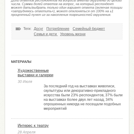
Доли ответов респондентов на вопросы анкеты округлены до целого
числа. Сумма долей ответов на вопрос, на который респондент
может дать/выбрать только один вариант ответа (включая позиции
«затрудняюсь ответить»), может отклоняться от 100% на ±1
процентный пункт из-за накопления погрешностей округления.
Теги:
Досуг
Потребление
Семейный бюджет
Семья и дети
Уровень жизни
МАТЕРИАЛЫ
Художественные
выставки и галереи
30 Июля
За последний год на выставках живописи,
скульптуры или декоративно-прикладного
искусства были 23% респондентов, 37% были
на выставках более двух лет назад, 34%
опрошенных никогда не посещали подобных
мероприятий
Интерес к театру
28 Апреля