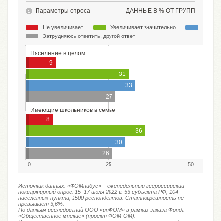
Параметры опроса
ДАННЫЕ В % ОТ ГРУПП
Не увеличивает
Увеличивает значительно
Увелич
Затрудняюсь ответить, другой ответ
Население в целом
9
31
33
27
Имеющие школьников в семье
8
36
30
26
0
25
50
Источник данных: «ФОМнибус» – еженедельный всероссийский
поквартирный опрос. 15–17 июля 2022 г. 53 субъекта РФ, 104
населенных пункта, 1500 респондентов. Статпогрешность не
превышает 3,6%.
По данным исследований ООО «инФОМ» в рамках заказа Фонда
«Общественное мнение» (проект ФОМ-ОМ).