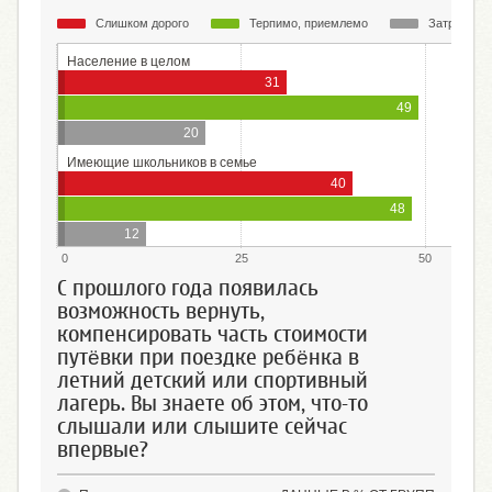
Слишком дорого
Терпимо, приемлемо
Затрудняюс
Население в целом
31
49
20
Имеющие школьников в семье
40
48
12
0
25
50
С прошлого года появилась
возможность вернуть,
компенсировать часть стоимости
путёвки при поездке ребёнка в
летний детский или спортивный
лагерь. Вы знаете об этом, что-то
слышали или слышите сейчас
впервые?