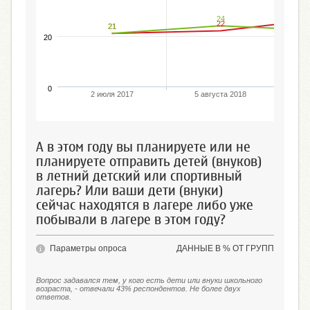
24
22
21
21
20
0
2 июля 2017
5 августа 2018
А в этом году вы планируете или не
планируете отправить детей (внуков)
в летний детский или спортивный
лагерь? Или ваши дети (внуки)
сейчас находятся в лагере либо уже
побывали в лагере в этом году?
Параметры опроса
ДАННЫЕ В % ОТ ГРУПП
Вопрос задавался тем, у кого есть дети или внуки школьного
возраста, - отвечали 43% респондентов. Не более двух
ответов.