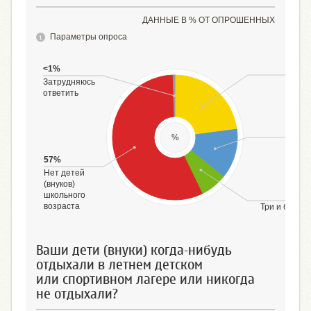
ДАННЫЕ В % ОТ ОПРОШЕННЫХ
Параметры опроса
23%
<1%
Один
Затрудняюсь
ответить
13%
%
Два
57%
Нет детей
(внуков)
7%
школьного
возраста
Три и более
Ваши дети (внуки) когда-нибудь
отдыхали в летнем детском
или спортивном лагере или никогда
не отдыхали?