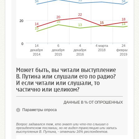
34
34
22
20
18
20
16
15
15
14
14
13
10
0
14
6
4
4 марта
24
декабря
декабря
декабря
2018
февраля
2014
2015
2016
2019
Может быть, вы читали выступление
В. Путина или слушали его по радио?
И если читали или слушали, то
частично или целиком?
ДАННЫЕ В % ОТ ОПРОШЕННЫХ
Параметры опроса
Вопрос задавался тем, кто знает или что-то слышал о
президентском послании, но не видел трансляцию или запись
выступления В. Путина, - отвечали 16% респондентов.