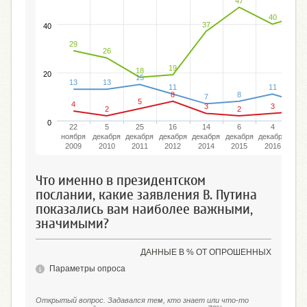
47
4
40
37
40
29
26
19
18
20
15
13
13
11
11
8
8
7
5
4
3
3
2
2
0
22
5
25
16
14
6
4
ноября
декабря
декабря
декабря
декабря
декабря
декабря
ма
2009
2010
2011
2012
2014
2015
2016
20
Что именно в президентском
послании, какие заявления В. Путина
показались вам наиболее важными,
значимыми?
ДАННЫЕ В % ОТ ОПРОШЕННЫХ
Параметры опроса
Открытый вопрос. Задавался тем, кто знает или что-то