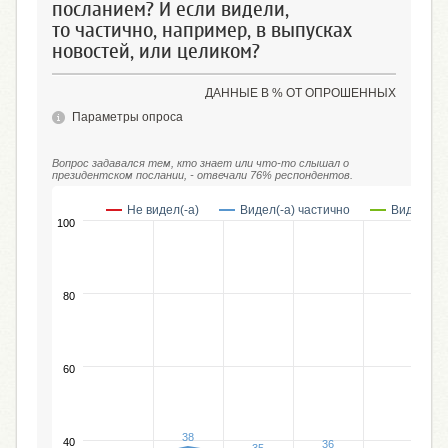
посланием? И если видели,
то частично, например, в выпусках
новостей, или целиком?
ДАННЫЕ В % ОТ ОПРОШЕННЫХ
Параметры опроса
Вопрос задавался тем, кто знает или что-то слышал о
президентском послании, - отвечали 76% респондентов.
Не видел(-а)
Видел(-а) частично
Видел(-а)
100
80
60
38
40
36
35