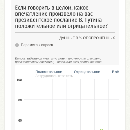
Если говорить в целом, какое
впечатление произвело на вас
президентское послание В. Путина –
положительное или отрицательное?
ДАННЫЕ В % ОТ ОПРОШЕННЫХ
Параметры опроса
Вопрос задавался тем, кто знает или что-то слышал о
президентском послании, - отвечали 76% респондентов.
Положительное
Отрицательное
В чём-то 
Затрудняюсь ответить
100
80
60