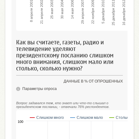
29 апреля 2007
21 апреля 2002
25 декабря 2011
14 мая 2006
8 апреля 2001
5 декабря 2010
30 мая 2004
14 декабря 2014
22 ноября 2009
25 мая 2003
16 декабря 2012
Как вы считаете, газеты, радио и
телевидение уделяют
президентскому посланию слишком
много внимания, слишком мало или
столько, сколько нужно?
ДАННЫЕ В % ОТ ОПРОШЕННЫХ
Параметры опроса
Вопрос задавался тем, кто знает или что-то слышал о
президентском послании, - отвечали 76% респондентов.
Слишком много
Слишком мало
Столько, ско
100