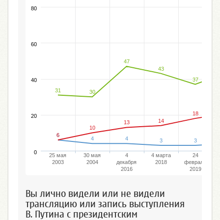
80
60
47
43
37
40
31
30
18
20
14
13
10
6
6
4
4
3
3
0
25 мая
30 мая
4
4 марта
24
2003
2004
декабря
2018
февраля
2016
2019
Вы лично видели или не видели
трансляцию или запись выступления
В. Путина с президентским