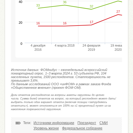
40
36
33
32
27
17
20
16
16
0
4 декабря
4 марта 2018
24 февраля
19 января
2016
2019
2020
Источник данных: ФОМнибус – еженедельный всероссийский
поквартирный опрос. 1–3 марта 2024 г. 53 субъекта РФ, 104
населенных пункта, 1500 респондентов. Статпогрешность не
превышает 3,6%.
По данным исследований ООО «инФОМ» в рамках заказа Фонда
«Общественное мнение» (проект ФОМ-ОМ).
Доли ответов респондентов на вопросы анкеты округлены до целого
числа. Сумма долей ответов на вопрос, на который респондент может дать/
выбрать только один вариант ответа (включая позиции «затрудняюсь
ответить»), может отклоняться от 100% на ±1 процентный пункт из-за
накопления погрешностей округления.
Теги:
Источники информации
Президент
СМИ
Уровень жизни
Федеральное собрание