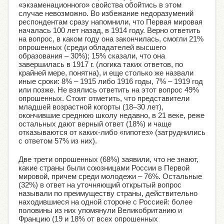
«экзаменационного» свойства обойтись в этом
случае невозможно. Во избежание недоразумений
респондентам сразу напомнили, что Первая мировая
началась 100 лет назад, в 1914 году. Верно ответить
на вопрос, в каком году она закончилась, смогли 21%
опрошенных (среди обладателей высшего
образования – 30%); 15% сказали, что она
завершилась в 1917 г. (логика таких ответов, по
крайней мере, понятна), и еще столько же назвали
иные сроки: 8% – 1915 либо 1916 годы, 7% – 1919 год
или позже. Не взялись ответить на этот вопрос 49%
опрошенных. Стоит отметить, что представители
младшей возрастной когорты (18–30 лет),
окончившие среднюю школу недавно, в 21 веке, реже
остальных дают верный ответ (18%) и чаще
отказываются от каких-либо «гипотез» (затруднились
с ответом 57% из них).
Две трети опрошенных (68%) заявили, что не знают,
какие страны были союзницами России в Первой
мировой, причем среди молодежи – 76%. Остальные
(32%) в ответ на уточняющий открытый вопрос
называли по преимуществу страны, действительно
находившиеся на одной стороне с Россией: более
половины из них упомянули Великобританию и
Францию (19 и 18% от всех опрошенных