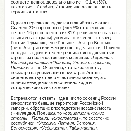
соответственно), довольно многие – США (5%),
некоторые – Сербию, Италию; иногда всплывал и
термин «Антанта».
Однако нередко попадаются и ошибочные ответы.
Скажем, 2% опрошенных (или 5% ответивших – а
точнее, 16 респондентов из 317, решившихся назвать
те или иные страны) упоминают в числе союзниц
России Германию, еще больше – Австро-Венгрию
(либо Австрию или Венгрию по отдельности). Причем
нередко в одних и тех же репликах «соединяются»
страны из противостоявших коалиций:
«Германия,
Великобритания», «Франция, Италия, Германия,
Польша»
и т. д. Очевидно, что такие ответы,
несмотря на упоминания в них стран Антанты,
свидетельствуют не о «частичном знании», а о
полном неведении относительно хода и
исторического смысла войны.
Встречаются и ответы, где в число союзниц России
заносятся то бывшие территории Российской
империи, обретшие впоследствии независимость
(Финляндия, Польша), то
«социалистические
страны – Польша, Чехословакия»,
то советские
республики:
«Украина, Латвия, Эстония,
Белоруссия»; «Узбекистан, Таджикистан,