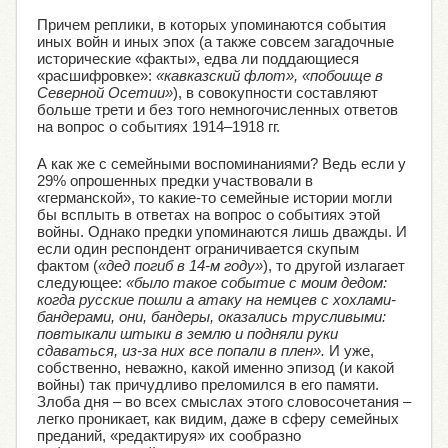
Причем реплики, в которых упоминаются события
иных войн и иных эпох (а также совсем загадочные
исторические «факты», едва ли поддающиеся
«расшифровке»:
«кавказский флот», «побоище в
Северной Осетии»
), в совокупности составляют
больше трети и без того немногочисленных ответов
на вопрос о событиях 1914–1918 гг.
А как же с семейными воспоминаниями? Ведь если у
29% опрошенных предки участвовали в
«германской», то какие-то семейные истории могли
бы всплыть в ответах на вопрос о событиях этой
войны. Однако предки упоминаются лишь дважды. И
если один респондент ограничивается скупым
фактом (
«дед погиб в 14-м году»
), то другой излагает
следующее:
«было такое событие с моим дедом:
когда русские пошли а атаку на немцев с хохлами-
бандерами, они, бандеры, оказались трусливыми:
повтыкали штыки в землю и подняли руки
сдаваться, из-за них все попали в плен».
И уже,
собственно, неважно, какой именно эпизод (и какой
войны) так причудливо преломился в его памяти.
Злоба дня – во всех смыслах этого словосочетания –
легко проникает, как видим, даже в сферу семейных
преданий, «редактируя» их сообразно