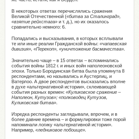
В некоторых ответах перечислялись сражения
Великой Отечественной (
«битва за Сталинград»,
«взятие рейхстага»
и т. д.), но их оказалось
сравнительно немного: 6.
Попадались и высказывания, в которых всплывали
те или иные реалии Гражданской войны:
«чапаевская
дивизия», «Перекоп», «уничтожение басмачества».
Значительно чаще – в 15 ответах – вспоминались
события войны 1812 г. и иных войн наполеоновской
эпохи. Только Бородинская битва была упомянута 8
респондентами, но назывались и Аустерлиц, и
Ватерлоо. А двое респондентов высказались вполне
в духе «альтернативной истории», склеивающей
события разных времен:
«Куликовское сражение –
Наполеон, Кутузов»; «полководец Кутузов,
Куликовская битва»
.
Изредка респонденты заглядывали, впрочем, и в
более давние времена – и формулировки тоже порой
напоминали логику «альтернативной истории».
Например,
«ледниковое побоище».