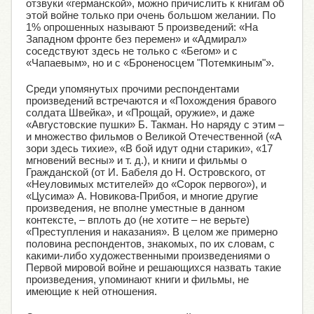
отзвуки «германской», можно причислить к книгам об
этой войне только при очень большом желании. По
1% опрошенных называют 5 произведений: «На
Западном фронте без перемен» и «Адмирал»
соседствуют здесь не только с «Бегом» и с
«Чапаевым», но и с «Броненосцем "Потемкиным"».
Среди упомянутых прочими респондентами
произведений встречаются и «Похождения бравого
солдата Швейка», и «Прощай, оружие», и даже
«Августовские пушки» Б. Такман. Но наряду с этим –
и множество фильмов о Великой Отечественной («А
зори здесь тихие», «В бой идут одни старики», «17
мгновений весны» и т. д.), и книги и фильмы о
Гражданской (от И. Бабеля до Н. Островского, от
«Неуловимых мстителей» до «Сорок первого»), и
«Цусима» А. Новикова-Прибоя, и многие другие
произведения, не вполне уместные в данном
контексте, – вплоть до (не хотите – не верьте)
«Преступления и наказания». В целом же примерно
половина респондентов, знакомых, по их словам, с
какими-либо художественными произведениями о
Первой мировой войне и решающихся назвать такие
произведения, упоминают книги и фильмы, не
имеющие к ней отношения.