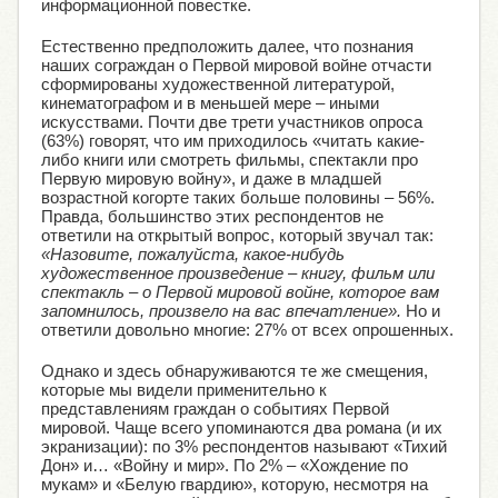
информационной повестке.
Естественно предположить далее, что познания
наших сограждан о Первой мировой войне отчасти
сформированы художественной литературой,
кинематографом и в меньшей мере – иными
искусствами. Почти две трети участников опроса
(63%) говорят, что им приходилось «читать какие-
либо книги или смотреть фильмы, спектакли про
Первую мировую войну», и даже в младшей
возрастной когорте таких больше половины – 56%.
Правда, большинство этих респондентов не
ответили на открытый вопрос, который звучал так:
«Назовите, пожалуйста, какое-нибудь
художественное произведение – книгу, фильм или
спектакль – о Первой мировой войне, которое вам
запомнилось, произвело на вас впечатление».
Но и
ответили довольно многие: 27% от всех опрошенных.
Однако и здесь обнаруживаются те же смещения,
которые мы видели применительно к
представлениям граждан о событиях Первой
мировой. Чаще всего упоминаются два романа (и их
экранизации): по 3% респондентов называют «Тихий
Дон» и… «Войну и мир». По 2% – «Хождение по
мукам» и «Белую гвардию», которую, несмотря на