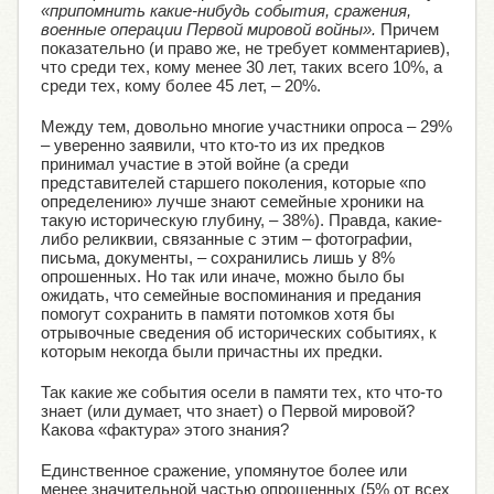
«припомнить какие-нибудь события, сражения,
военные операции Первой мировой войны».
Причем
показательно (и право же, не требует комментариев),
что среди тех, кому менее 30 лет, таких всего 10%, а
среди тех, кому более 45 лет, – 20%.
Между тем, довольно многие участники опроса – 29%
– уверенно заявили, что кто-то из их предков
принимал участие в этой войне (а среди
представителей старшего поколения, которые «по
определению» лучше знают семейные хроники на
такую историческую глубину, – 38%). Правда, какие-
либо реликвии, связанные с этим – фотографии,
письма, документы, – сохранились лишь у 8%
опрошенных. Но так или иначе, можно было бы
ожидать, что семейные воспоминания и предания
помогут сохранить в памяти потомков хотя бы
отрывочные сведения об исторических событиях, к
которым некогда были причастны их предки.
Так какие же события осели в памяти тех, кто что-то
знает (или думает, что знает) о Первой мировой?
Какова «фактура» этого знания?
Единственное сражение, упомянутое более или
менее значительной частью опрошенных (5% от всех