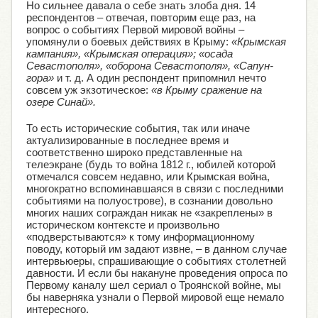
Но сильнее давала о себе знать злоба дня. 14
респондентов – отвечая, повторим еще раз, на
вопрос о событиях Первой мировой войны –
упомянули о боевых действиях в Крыму:
«Крымская
кампания», «Крымская операция»; «осада
Севастополя», «оборона Севастополя», «Сапун-
гора»
и т. д. А один респондент припомнил нечто
совсем уж экзотическое:
«в Крыму сражение на
озере Синай».
То есть исторические события, так или иначе
актуализированные в последнее время и
соответственно широко представленные на
телеэкране (будь то война 1812 г., юбилей которой
отмечался совсем недавно, или Крымская война,
многократно вспоминавшаяся в связи с последними
событиями на полуострове), в сознании довольно
многих наших сограждан никак не «закреплены» в
историческом контексте и произвольно
«подверстываются» к тому информационному
поводу, который им задают извне, – в данном случае
интервьюеры, спрашивающие о событиях столетней
давности. И если бы накануне проведения опроса по
Первому каналу шел сериал о Троянской войне, мы
бы наверняка узнали о Первой мировой еще немало
интересного.