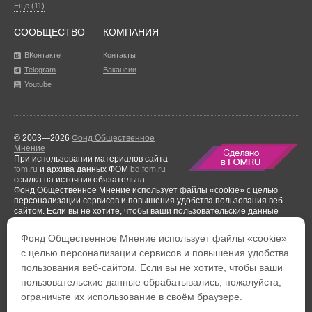
Ещё (11)
СООБЩЕСТВО
КОМПАНИЯ
ВКонтакте
Контакты
Telegram
Вакансии
Youtube
© 2003—2026
Фонд Общественное
Мнение
При использовании материалов сайта
fom.ru
и архива данных ФОМ
bd.fom.ru
ссылка на источник обязательна.
Фонд Общественное Мнение использует файлы «cookie» с целью
персонализации сервисов и повышения удобства пользования веб-
сайтом. Если вы не хотите, чтобы ваши пользовательские данные
обрабатывались, пожалуйста, ограничьте их использование в своём
браузере.
Фонд Общественное Мнение использует файлы «cookie»
Результаты аудиторской проверки
за период с 1 января по 31 декабря
с целью персонализации сервисов и повышения удобства
2021 года.
пользования веб-сайтом. Если вы не хотите, чтобы ваши
Тел. +7 (495) 653-82-32
Тел. 8 (800) 444-53-24
пользовательские данные обрабатывались, пожалуйста,
Факс: +7 (495) 653-82-02
Обратная связь
ограничьте их использование в своём браузере.
Политика обработки персональных данных
Политика