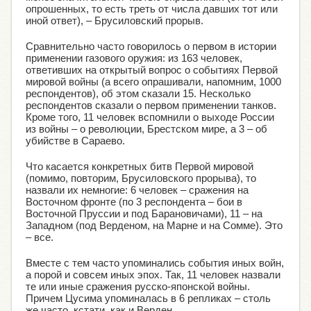
опрошенных, то есть треть от числа давших тот или
иной ответ), – Брусиловский прорыв.
Сравнительно часто говорилось о первом в истории
применении газового оружия: из 163 человек,
ответивших на открытый вопрос о событиях Первой
мировой войны (а всего опрашивали, напомним, 1000
респондентов), об этом сказали 15. Несколько
респондентов сказали о первом применении танков.
Кроме того, 11 человек вспомнили о выходе России
из войны – о революции, Брестском мире, а 3 – об
убийстве в Сараево.
Что касается конкретных битв Первой мировой
(помимо, повторим, Брусиловского прорыва), то
назвали их немногие: 6 человек – сражения на
Восточном фронте (по 3 респондента – бои в
Восточной Пруссии и под Барановичами), 11 – на
Западном (под Верденом, на Марне и на Сомме). Это
– все.
Вместе с тем часто упоминались события иных войн,
а порой и совсем иных эпох. Так, 11 человек назвали
те или иные сражения русско-японской войны.
Причем Цусима упоминалась в 6 репликах – столь
же часто, кстати, как и Верден.