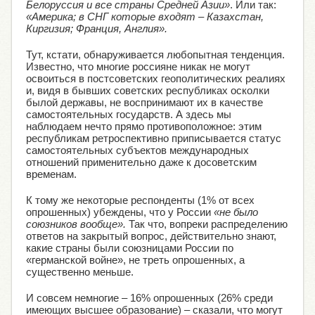
Белоруссия и все страны Средней Азии»
. Или так:
«Америка; в СНГ которые входят – Казахстан,
Киргизия; Франция, Англия».
Тут, кстати, обнаруживается любопытная тенденция.
Известно, что многие россияне никак не могут
освоиться в постсоветских геополитических реалиях
и, видя в бывших советских республиках осколки
былой державы, не воспринимают их в качестве
самостоятельных государств. А здесь мы
наблюдаем нечто прямо противоположное: этим
республикам ретроспективно приписывается статус
самостоятельных субъектов международных
отношений применительно даже к досоветским
временам.
К тому же некоторые респонденты (1% от всех
опрошенных) убеждены, что у России
«не было
союзников вообще».
Так что, вопреки распределению
ответов на закрытый вопрос, действительно знают,
какие страны были союзницами России по
«германской войне», не треть опрошенных, а
существенно меньше.
И совсем немногие – 16% опрошенных (26% среди
имеющих высшее образование) – сказали, что могут