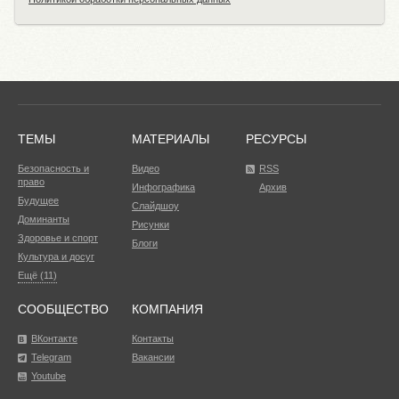
ТЕМЫ
МАТЕРИАЛЫ
РЕСУРСЫ
Безопасность и
Видео
RSS
право
Инфографика
Архив
Будущее
Слайдшоу
Доминанты
Рисунки
Здоровье и спорт
Блоги
Культура и досуг
Ещё (11)
СООБЩЕСТВО
КОМПАНИЯ
ВКонтакте
Контакты
Telegram
Вакансии
Youtube