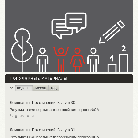
ПОПУЛЯРНЫЕ МАТЕРИАЛЫ
неделю
месяц
год
за
Доминанты. Поле мнений. Выпуск 30
Результаты еженедельных всероссийских опросов ФОМ
0
10151
Доминанты. Поле мнений. Выпуск 31
Результаты еженедельных всероссийских опросов ФОМ