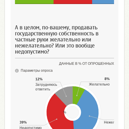
Скорее пользу
Скорее вред
В равной степени и
пользу, и вред
А в целом, по-вашему, продавать
государственную собственность в
частные руки желательно или
нежелательно? Или это вообще
недопустимо?
ДАННЫЕ В % ОТ ОПРОШЕННЫХ
Параметры опроса
8%
12%
Желательно
Затрудняюсь
ответить
%
41%
39%
Нежелательно
Недопустимо