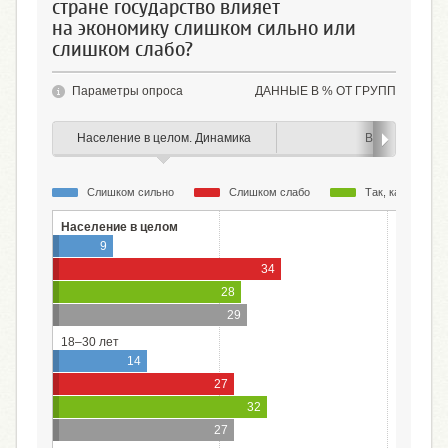
стране государство влияет
на экономику слишком сильно или
слишком слабо?
Параметры опроса
ДАННЫЕ В % ОТ ГРУПП
Население в целом. Динамика
Возраст
Слишком сильно
Слишком слабо
Так, как и долж
Население в целом
9
34
28
29
18–30 лет
14
27
32
27