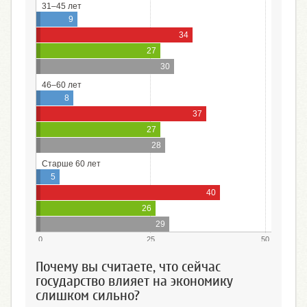
31–45 лет
9
34
27
30
46–60 лет
8
37
27
28
Старше 60 лет
5
40
26
29
0
25
50
Почему вы считаете, что сейчас
государство влияет на экономику
слишком сильно?