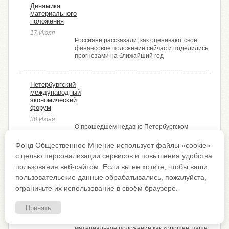
Динамика
материального
положения
17 Июля
Россияне рассказали, как оценивают своё
финансовое положение сейчас и поделились
прогнозами на ближайший год
Петербургский
международный
экономический
форум
30 Июня
О прошедшем недавно Петербургском
международном экономическом форуме
знают или что-то слышали 53% граждан. 47%
Фонд Общественное Мнение использует файлы «cookie»
респондентов слышат о нём впервые только
с целью персонализации сервисов и повышения удобства
сейчас
пользования веб-сайтом. Если вы не хотите, чтобы ваши
пользовательские данные обрабатывались, пожалуйста,
Динамика
ограничьте их использование в своём браузере.
материального
положения
Принять
25 Июня
22% опрошенных оценивают свое текущее
материальное положение как хорошее, чаще