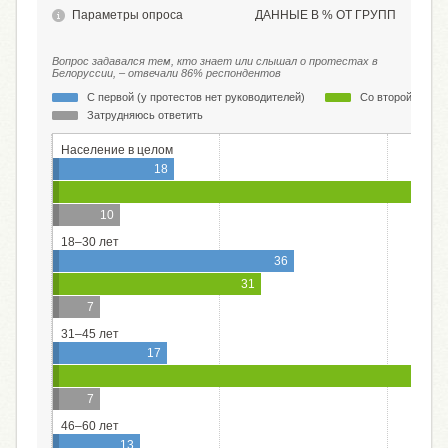
Параметры опроса
ДАННЫЕ В % ОТ ГРУПП
Вопрос задавался тем, кто знает или слышал о протестах в
Белоруссии, – отвечали 86% респондентов
С первой (у протестов нет руководителей)
Со второй (у про
Затрудняюсь ответить
Население в целом
18
59
10
18–30 лет
36
31
7
31–45 лет
17
59
7
46–60 лет
13