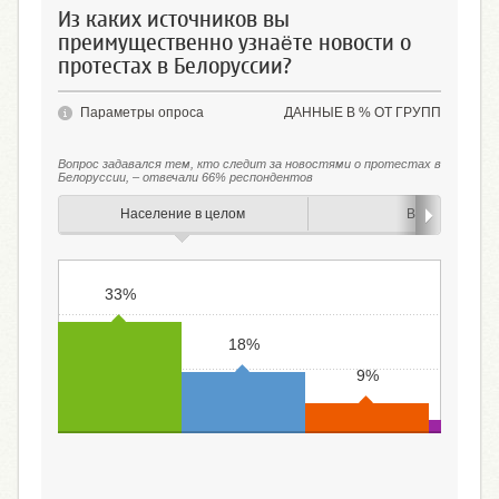
Из каких источников вы
преимущественно узнаёте новости о
протестах в Белоруссии?
Параметры опроса
ДАННЫЕ В % ОТ ГРУПП
Вопрос задавался тем, кто следит за новостями о протестах в
Белоруссии, – отвечали 66% респондентов
Население в целом
Возраст
33%
18%
9%
4
Узнают новости из
Узнают новости на
Узнают новости в
От родств
ТВ и радиопередач
новостных сайтах
соцсетях,
друзей, з
мессенджерах