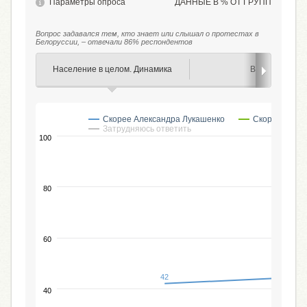
Параметры опроса
ДАННЫЕ В % ОТ ГРУПП
Вопрос задавался тем, кто знает или слышал о протестах в
Белоруссии, – отвечали 86% респондентов
Население в целом. Динамика
Возраст
Скорее Александра Лукашенко
Скорее прот
Затрудняюсь ответить
100
80
60
42
40