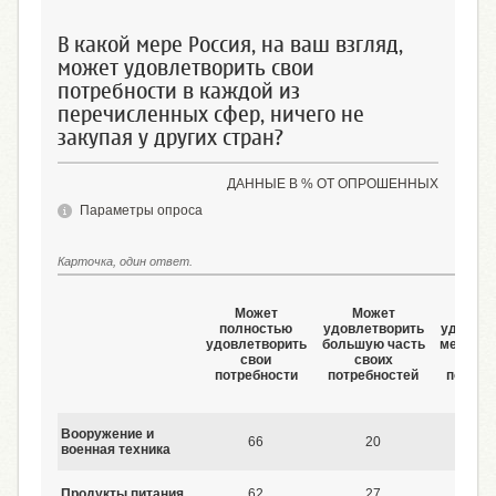
В какой мере Россия, на ваш взгляд,
может удовлетворить свои
потребности в каждой из
перечисленных сфер, ничего не
закупая у других стран?
ДАННЫЕ В % ОТ ОПРОШЕННЫХ
Параметры опроса
Карточка, один ответ.
Может
Может
Мож
полностью
удовлетворить
удовлет
удовлетворить
большую часть
меньшую
свои
своих
сво
потребности
потребностей
потреб
Вооружение и
66
20
4
военная техника
Продукты питания
62
27
5