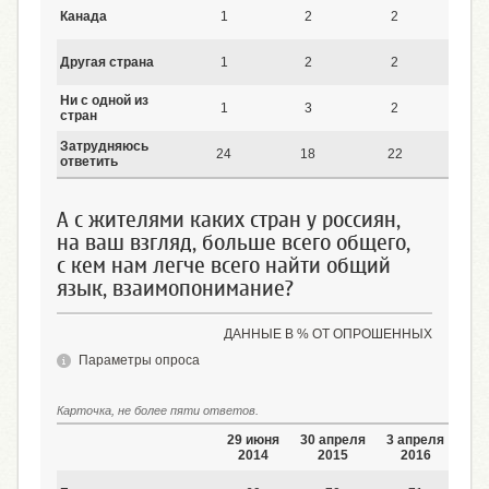
Канада
1
2
2
1
Другая страна
1
2
2
2
Ни с одной из
1
3
2
3
стран
Затрудняюсь
24
18
22
22
ответить
А с жителями каких стран у россиян,
на ваш взгляд, больше всего общего,
с кем нам легче всего найти общий
язык, взаимопонимание?
ДАННЫЕ В % ОТ ОПРОШЕННЫХ
Параметры опроса
Карточка, не более пяти ответов.
29 июня
30 апреля
3 апреля
9 
2014
2015
2016
2