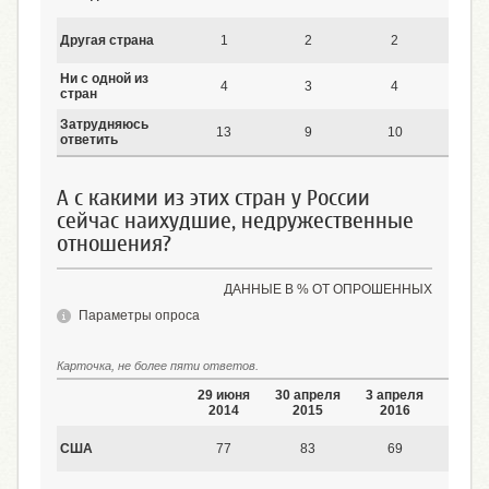
Другая страна
1
2
2
3
Ни с одной из
4
3
4
2
стран
Затрудняюсь
13
9
10
11
ответить
А с какими из этих стран у России
сейчас наихудшие, недружественные
отношения?
ДАННЫЕ В % ОТ ОПРОШЕННЫХ
Параметры опроса
Карточка, не более пяти ответов.
29 июня
30 апреля
3 апреля
9 июл
2014
2015
2016
2017
США
77
83
69
67