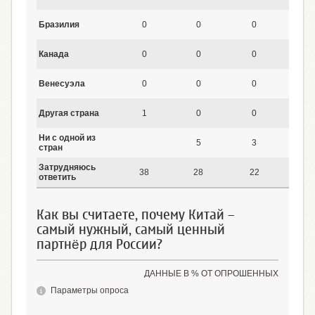
Бразилия
0
0
0
0
Канада
0
0
0
0
Венесуэла
0
0
0
0
Другая страна
1
0
0
0
Ни с одной из
5
3
3
стран
Затрудняюсь
38
28
22
22
ответить
Как вы считаете, почему Китай –
самый нужный, самый ценный
партнёр для России?
ДАННЫЕ В % ОТ ОПРОШЕННЫХ
Параметры опроса