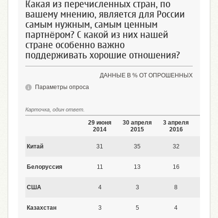
Какая из перечисленных стран, по
вашему мнению, является для России
самым нужным, самым ценным
партнёром? С какой из них нашей
стране особенно важно
поддерживать хорошие отношения?
ДАННЫЕ В % ОТ ОПРОШЕННЫХ
Параметры опроса
Карточка, один ответ.
29 июня
30 апреля
3 апреля
9 июл
2014
2015
2016
2017
Китай
31
35
32
33
Белоруссия
11
13
16
13
США
4
3
8
12
Казахстан
3
5
4
3