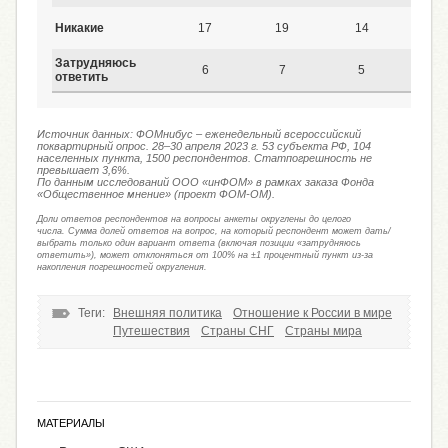
Никакие
17
19
14
13
Затрудняюсь
6
7
5
5
ответить
Источник данных: ФОМнибус – еженедельный всероссийский
поквартирный опрос. 28–30 апреля 2023 г. 53 субъекта РФ, 104
населенных пункта, 1500 респондентов. Статпогрешность не
превышает 3,6%.
По данным исследований ООО «инФОМ» в рамках заказа Фонда
«Общественное мнение» (проект ФОМ-ОМ).
Доли ответов респондентов на вопросы анкеты округлены до целого
числа. Сумма долей ответов на вопрос, на который респондент может дать/
выбрать только один вариант ответа (включая позиции «затрудняюсь
ответить»), может отклоняться от 100% на ±1 процентный пункт из-за
накопления погрешностей округления.
Теги:
Внешняя политика
Отношение к России в мире
Путешествия
Страны СНГ
Страны мира
МАТЕРИАЛЫ