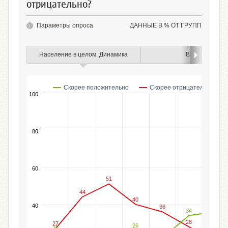
отрицательно?
Параметры опроса
ДАННЫЕ В % ОТ ГРУПП
Население в целом. Динамика
Возраст
Скорее положительно
Скорее отрицательно
100
80
60
51
44
40
40
36
36
34
28
27
26
25