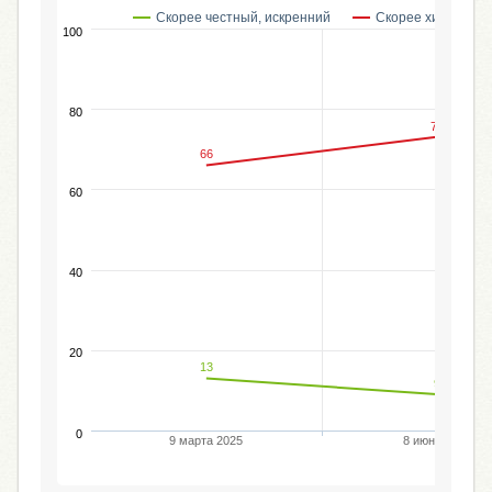
Скорее честный, искренний
Скорее хитрый, л
100
80
73
66
60
40
20
13
9
0
9 марта 2025
8 июня 2025