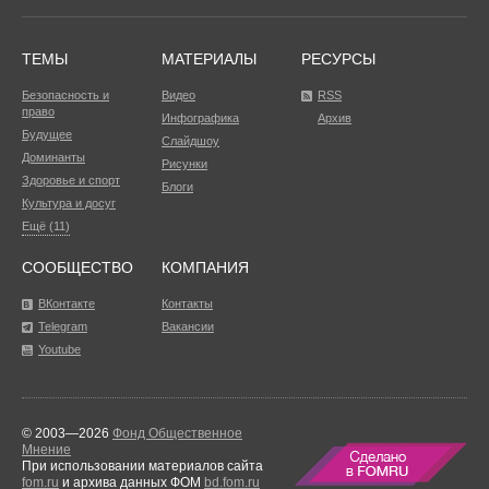
ТЕМЫ
МАТЕРИАЛЫ
РЕСУРСЫ
Безопасность и
Видео
RSS
право
Инфографика
Архив
Будущее
Слайдшоу
Доминанты
Рисунки
Здоровье и спорт
Блоги
Культура и досуг
Ещё (11)
СООБЩЕСТВО
КОМПАНИЯ
ВКонтакте
Контакты
Telegram
Вакансии
Youtube
© 2003—2026
Фонд Общественное
Мнение
При использовании материалов сайта
fom.ru
и архива данных ФОМ
bd.fom.ru