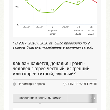
22
20
20
14
13
0
2017*
2018*
7
2020*
24
28
22
апреля
января
июля
сентября
2019
2021
2024
2024
* В 2017, 2018 и 2020 гг. было проведено по 2
замера. Указаны усреднённые значения за год.
Как вам кажется, Дональд Трамп -
человек скорее честный, искренний
или скорее хитрый, лукавый?
Параметры опроса
ДАННЫЕ В % ОТ ГРУПП
Население в целом. Динамика
Возраст