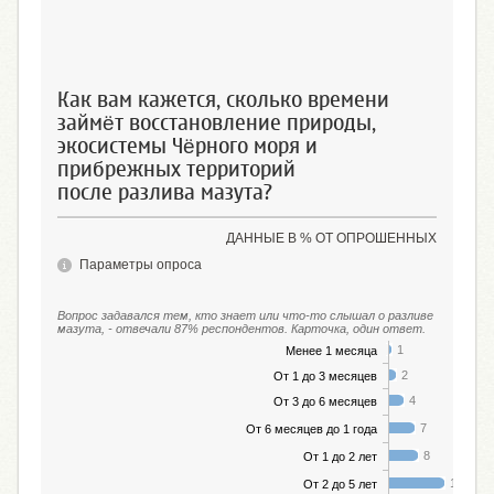
помощь
небольшой вклад
Как вам кажется, сколько времени
займёт восстановление природы,
экосистемы Чёрного моря и
прибрежных территорий
после разлива мазута?
ДАННЫЕ В % ОТ ОПРОШЕННЫХ
Параметры опроса
Вопрос задавался тем, кто знает или что-то слышал о разливе
мазута, - отвечали 87% респондентов. Карточка, один ответ.
1
Менее 1 месяца
2
От 1 до 3 месяцев
4
От 3 до 6 месяцев
7
От 6 месяцев до 1 года
8
От 1 до 2 лет
15
От 2 до 5 лет