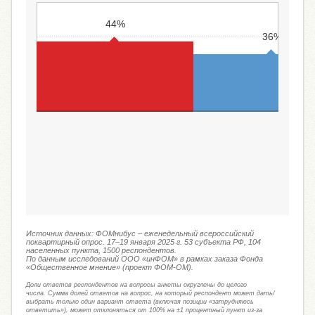
44%
36%
Первая (в этом году из-за разлива
Вторая (число отдыхающих 
мазута число отдыхающих на
незначительно или не сни
курортах Черноморского побережья
совсем)
заметно снизится по сравнению с
прошлым годом)
Источник данных: ФОМнибус – еженедельный всероссийский
поквартирный опрос. 17–19 января 2025 г. 53 субъекта РФ, 104
населенных пункта, 1500 респондентов.
По данным исследований ООО «инФОМ» в рамках заказа Фонда
«Общественное мнение» (проект ФОМ-ОМ).
Доли ответов респондентов на вопросы анкеты округлены до целого
числа. Сумма долей ответов на вопрос, на который респондент может дать/
выбрать только один вариант ответа (включая позиции «затрудняюсь
ответить»), может отклоняться от 100% на ±1 процентный пункт из-за