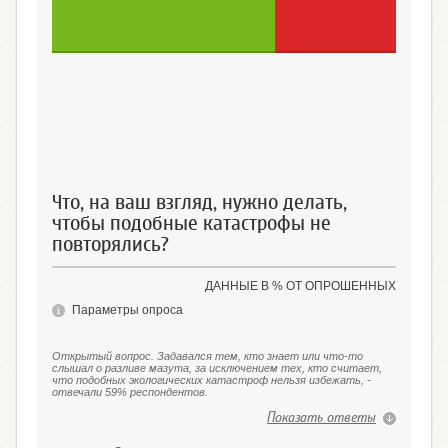
Первая (при соблюдении мер
Вторая (подобных экологи
безопасности экологических
катастроф нельзя избежать
катастроф, подобных той, что
при соблюдении всех необ
случилась в Чёрном море, можно
мер безопасности)
избежать)
Что, на ваш взгляд, нужно делать,
чтобы подобные катастрофы не
повторялись?
ДАННЫЕ В % ОТ ОПРОШЕННЫХ
Параметры опроса
Открытый вопрос. Задавался тем, кто знает или что-то
слышал о разливе мазута, за исключением тех, кто считает,
что подобных экологических катастроф нельзя избежать, -
отвечали 59% респондентов.
Показать ответы