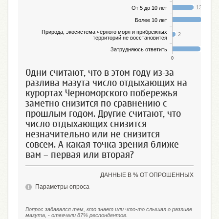
13
От 5 до 10 лет
18
Более 10 лет
Природа, экосистема чёрного моря и прибрежных
2
территорий не восстановится
17
Затрудняюсь ответить
0
25
Одни считают, что в этом году из-за
разлива мазута число отдыхающих на
курортах Черноморского побережья
заметно снизится по сравнению с
прошлым годом. Другие считают, что
число отдыхающих снизится
незначительно или не снизится
совсем. А какая точка зрения ближе
вам – первая или вторая?
ДАННЫЕ В % ОТ ОПРОШЕННЫХ
Параметры опроса
Вопрос задавался тем, кто знает или что-то слышал о разливе
мазута, - отвечали 87% респондентов.