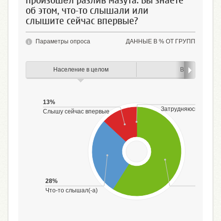
произошёл разлив мазута. Вы знаете
об этом, что-то слышали или
слышите сейчас впервые?
Параметры опроса
ДАННЫЕ В % ОТ ГРУПП
Население в целом
Возраст
<1
13%
Затрудняюсь ответи
Слышу сейчас впервые
28%
59
Что-то слышал(-а)
Зн