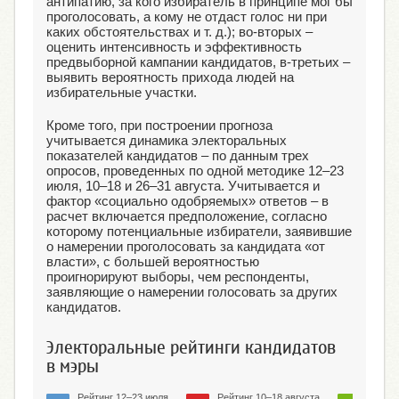
антипатию, за кого избиратель в принципе мог бы
проголосовать, а кому не отдаст голос ни при
каких обстоятельствах и т. д.); во-вторых –
оценить интенсивность и эффективность
предвыборной кампании кандидатов, в-третьих –
выявить вероятность прихода людей на
избирательные участки.
Кроме того, при построении прогноза
учитывается динамика электоральных
показателей кандидатов – по данным трех
опросов, проведенных по одной методике 12–23
июля, 10–18 и 26–31 августа. Учитывается и
фактор «социально одобряемых» ответов – в
расчет включается предположение, согласно
которому потенциальные избиратели, заявившие
о намерении проголосовать за кандидата «от
власти», с большей вероятностью
проигнорируют выборы, чем респонденты,
заявляющие о намерении голосовать за других
кандидатов.
Электоральные рейтинги кандидатов
в мэры
Рейтинг 12–23 июля
Рейтинг 10–18 августа
Рейтин