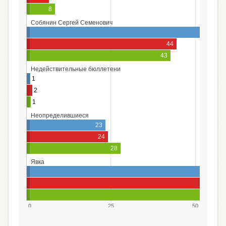
8
Собянин Сергей Семенович
56
44
43
Недействительные бюллетени
1
2
1
Неопределившиеся
23
24
28
Явка
0
25
50