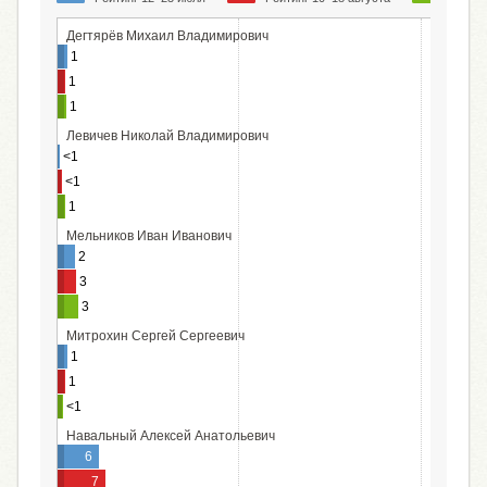
Дегтярёв Михаил Владимирович
1
1
1
Левичев Николай Владимирович
<1
<1
1
Мельников Иван Иванович
2
3
3
Митрохин Сергей Сергеевич
1
1
<1
Навальный Алексей Анатольевич
6
7