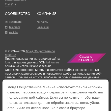
Ещё (11)
СООБЩЕСТВО
КОМПАНИЯ
ВКонтакте
Контакты
Telegram
Вакансии
Youtube
© 2003—2026
Фонд Общественное
Мнение
При использовании материалов сайта
fom.ru
и архива данных ФОМ
bd.fom.ru
ссылка на источник обязательна.
Фонд Общественное Мнение использует файлы «cookie» с целью
персонализации сервисов и повышения удобства пользования веб-
сайтом. Если вы не хотите, чтобы ваши пользовательские данные
обрабатывались, пожалуйста, ограничьте их использование в своём
браузере.
Фонд Общественное Мнение использует файлы «cookie»
Результаты аудиторской проверки
за период с 1 января по 31 декабря
с целью персонализации сервисов и повышения удобства
2021 года.
пользования веб-сайтом. Если вы не хотите, чтобы ваши
Тел. +7 (495) 653-82-32
Тел. 8 (800) 444-53-24
пользовательские данные обрабатывались, пожалуйста,
Факс: +7 (495) 653-82-02
Обратная связь
ограничьте их использование в своём браузере.