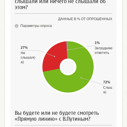
слышали или ничего не слышали об
этом?
ДАННЫЕ В % ОТ ОПРОШЕННЫХ
Параметры опроса
1%
27%
Затрудняюсь
ответить
Не
слышал(-
а)
72%
Слышал(-
а)
Вы будете или не будете смотреть
«Прямую линию» с В.Путиным?