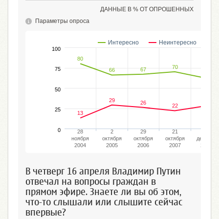
ДАННЫЕ В % ОТ ОПРОШЕННЫХ
Параметры опроса
Интересно
Неинтересно
100
80
70
75
67
66
62
50
29
28
26
22
25
13
0
28
2
29
21
13
ноября
октября
октября
октября
декабря
2004
2005
2006
2007
2009
В четверг 16 апреля Владимир Путин
отвечал на вопросы граждан в
прямом эфире. Знаете ли вы об этом,
что-то слышали или слышите сейчас
впервые?