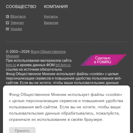
СООБЩЕСТВО
КОМПАНИЯ
ВКонтакте
Контакты
Telegram
Вакансии
Youtube
© 2003—2026
Фонд Общественное
Мнение
При использовании материалов сайта
fom.ru
и архива данных ФОМ
bd.fom.ru
ссылка на источник обязательна.
Фонд Общественное Мнение использует файлы «cookie» с целью
персонализации сервисов и повышения удобства пользования веб-
сайтом. Если вы не хотите, чтобы ваши пользовательские данные
обрабатывались, пожалуйста, ограничьте их использование в своём
браузере.
Фонд Общественное Мнение использует файлы «cookie»
Результаты аудиторской проверки
за период с 1 января по 31 декабря
с целью персонализации сервисов и повышения удобства
2021 года.
пользования веб-сайтом. Если вы не хотите, чтобы ваши
Тел. +7 (495) 653-82-32
Тел. 8 (800) 444-53-24
пользовательские данные обрабатывались, пожалуйста,
Факс: +7 (495) 653-82-02
Обратная связь
ограничьте их использование в своём браузере.
Политика обработки персональных данных
Политика
конфиденциальности
Пользовательское соглашение
Принять