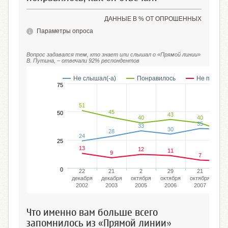
ДАННЫЕ В % ОТ ОПРОШЕННЫХ
Параметры опроса
Вопрос задавался тем, кто знает или слышал о «Прямой линии»
В. Путина, – отвечали 92% респондентов
Не слышал(-а)
Понравилось
Не понрав
75
51
45
50
43
40
40
35
33
30
28
24
25
13
12
11
9
7
0
22
21
2
29
21
декабря
декабря
октября
октября
октября
де
2002
2003
2005
2006
2007
2
Что именно вам больше всего
запомнилось из «Прямой линии»