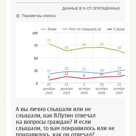
ДАННЫЕ В % ОТ ОПРОШЕННЫХ
Параметры опроса
Знаю
Что-то слышал(-а)
Слышу впер
100
77
70
69
75
63
63
50
23
22
21
18
25
17
12
12
11
8
5
0
22
21
2
29
21
декабря
декабря
октября
октября
октября
де
2002
2003
2005
2006
2007
2
А вы лично слышали или не
слышали, как В.Путин отвечал
на вопросы граждан? И если
слышали, то вам понравилось или не
понравилось, как он отвечал?