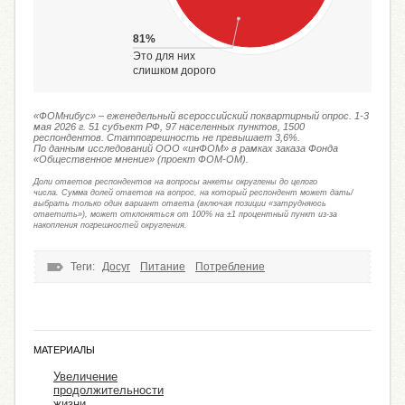
81%
Это для них
слишком дорого
«ФОМнибус» – еженедельный всероссийский поквартирный опрос. 1-3
мая 2026 г. 51 субъект РФ, 97 населенных пунктов, 1500
респондентов. Статпогрешность не превышает 3,6%.
По данным исследований ООО «инФОМ» в рамках заказа Фонда
«Общественное мнение» (проект ФОМ-ОМ).
Доли ответов респондентов на вопросы анкеты округлены до целого
числа. Сумма долей ответов на вопрос, на который респондент может дать/
выбрать только один вариант ответа (включая позиции «затрудняюсь
ответить»), может отклоняться от 100% на ±1 процентный пункт из-за
накопления погрешностей округления.
Теги:
Досуг
Питание
Потребление
МАТЕРИАЛЫ
Увеличение
продолжительности
жизни