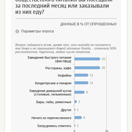
за последний месяц или заказывали
из них еду?
ДАННЫЕ В % ОТ ОПРОШЕННЫХ
Параметры опроса
Вопрос задавался всем, кроме тех, кто никогда не питается
вне дома и не заказывает домой готовые блюда, - отвечали 50%
респондентов. Карточка, любое число ответов.
Заведения быстрого питания
20
(фастфуд)
20
Рестораны, кафе
11
Кофейни
11
Кондитерские и пекарни
Заведения домашней кухни
8
(столовые, пельменные)
2
Бары, пабы, рюмочные
1
Другое
6
Ничего из перечисленного
1
Затрудняюсь ответить
0
25