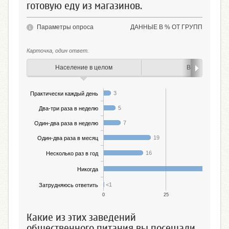
готовую еду из магазинов.
Параметры опроса
ДАННЫЕ В % ОТ ГРУПП
Карточка, один ответ.
Население в целом
Возраст
3
Практически каждый день
5
Два-три раза в неделю
7
Один-два раза в неделю
19
Один-два раза в месяц
16
Несколько раз в год
Никогда
<1
Затрудняюсь ответить
0
25
5
Какие из этих заведений
общественного питания вы посещали