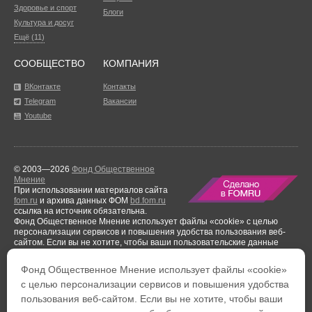
Здоровье и спорт
Блоги
Культура и досуг
Ещё (11)
СООБЩЕСТВО
КОМПАНИЯ
ВКонтакте
Контакты
Telegram
Вакансии
Youtube
© 2003—2026
Фонд Общественное
Мнение
При использовании материалов сайта
fom.ru
и архива данных ФОМ
bd.fom.ru
ссылка на источник обязательна.
Фонд Общественное Мнение использует файлы «cookie» с целью
персонализации сервисов и повышения удобства пользования веб-
сайтом. Если вы не хотите, чтобы ваши пользовательские данные
обрабатывались, пожалуйста, ограничьте их использование в своём
браузере.
Фонд Общественное Мнение использует файлы «cookie»
Результаты аудиторской проверки
за период с 1 января по 31 декабря
с целью персонализации сервисов и повышения удобства
2021 года.
пользования веб-сайтом. Если вы не хотите, чтобы ваши
Тел. +7 (495) 653-82-32
Тел. 8 (800) 444-53-24