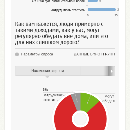
9
От 1500 руб. включительно и более
25
Затрудняюсь ответить
0
25
Как вам кажется, люди примерно с
такими доходами, как у вас, могут
регулярно обедать вне дома, или это
для них слишком дорого?
Параметры опроса
ДАННЫЕ В % ОТ ГРУПП
Население в целом
Пол
6%
13
Затрудняюсь
Могут регуляр
ответить
обедать вне до