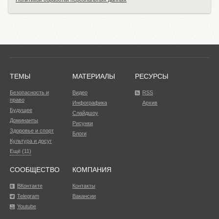
ТЕМЫ
МАТЕРИАЛЫ
РЕСУРСЫ
Безопасность и
Видео
RSS
право
Инфографика
Архив
Будущее
Слайдшоу
Доминанты
Рисунки
Здоровье и спорт
Блоги
Культура и досуг
Ещё (11)
СООБЩЕСТВО
КОМПАНИЯ
ВКонтакте
Контакты
Telegram
Вакансии
Youtube