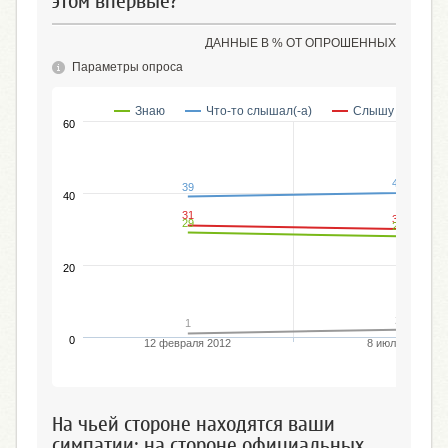
этом впервые?
ДАННЫЕ В % ОТ ОПРОШЕННЫХ
Параметры опроса
Знаю
Что-то слышал(-а)
Слышу сейчас в
60
40
39
40
31
30
29
28
20
2
1
0
12 февраля 2012
8 июля 2012
На чьей стороне находятся ваши
симпатии: на стороне официальных