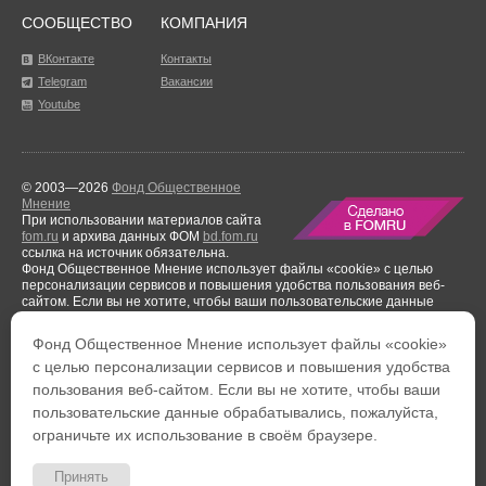
СООБЩЕСТВО
КОМПАНИЯ
ВКонтакте
Контакты
Telegram
Вакансии
Youtube
© 2003—2026
Фонд Общественное
Мнение
При использовании материалов сайта
fom.ru
и архива данных ФОМ
bd.fom.ru
ссылка на источник обязательна.
Фонд Общественное Мнение использует файлы «cookie» с целью
персонализации сервисов и повышения удобства пользования веб-
сайтом. Если вы не хотите, чтобы ваши пользовательские данные
обрабатывались, пожалуйста, ограничьте их использование в своём
браузере.
Фонд Общественное Мнение использует файлы «cookie»
Результаты аудиторской проверки
за период с 1 января по 31 декабря
с целью персонализации сервисов и повышения удобства
2021 года.
пользования веб-сайтом. Если вы не хотите, чтобы ваши
Тел. +7 (495) 653-82-32
Тел. 8 (800) 444-53-24
пользовательские данные обрабатывались, пожалуйста,
Факс: +7 (495) 653-82-02
Обратная связь
ограничьте их использование в своём браузере.
Политика обработки персональных данных
Политика
конфиденциальности
Пользовательское соглашение
Принять