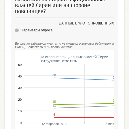
властей Сирии или на стороне
повстанцев?
ДАННЫЕ В % ОТ ОПРОШЕННЫХ
Параметры опроса
Вопрос не задавался тем, кто не слышал о военных действиях в
Сирии, – отвечали 86% респондентов
На стороне официальных властей Сирии
На с
Затрудняюсь ответить
50
38
40
36
30
20
16
15
14
12
10
4
4
0
12 ферваля 2012
8 июля 2012