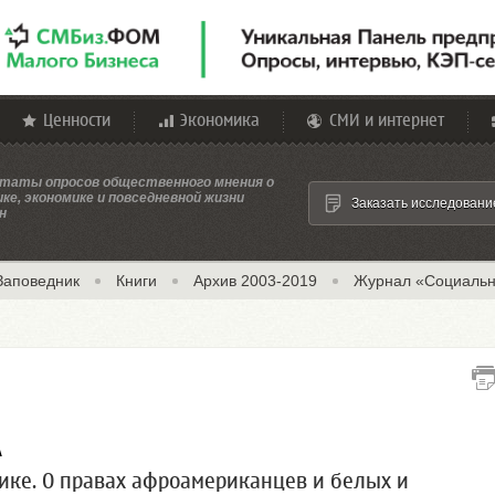
Ценности
Экономика
СМИ и интернет
таты опросов общественного мнения о
ке, экономике и повседневной жизни
Заказать исследовани
н
Заповедник
Книги
Архив 2003-2019
Журнал «Социальн
А
рике. О правах афроамериканцев и белых и