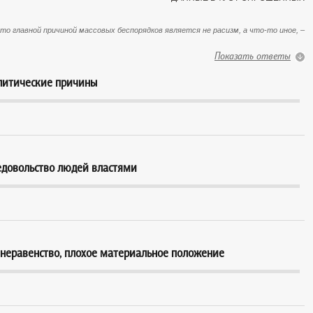
 главной причиной массовых беспорядков является не расизм, а что-то иное, –
Показать ответы
литические причины
недовольство людей властями
 неравенство, плохое материальное положение