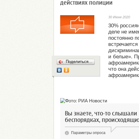
действиях полиции
30 Июня 2020
30% россия
деле не име
постоянно п
встречается
дискриминац
и белые». П
Поделиться…
афроамерика
что она дей
афроамерик
Вы знаете, что-то слышали
беспорядках, происходящих
Параметры опроса