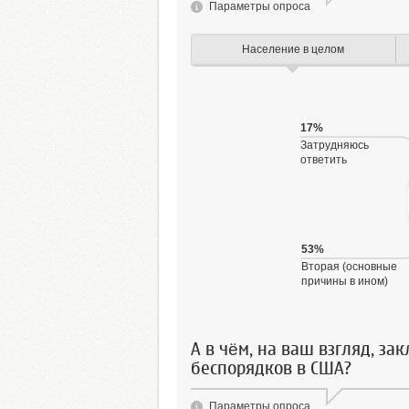
Параметры опроса
Население в целом
17%
Затрудняюсь
ответить
53%
Вторая (основные
причины в ином)
А в чём, на ваш взгляд, з
беспорядков в США?
Параметры опроса