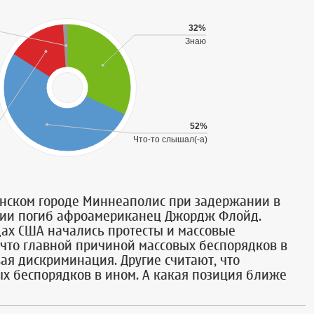
32%
Знаю
52%
Что-то слышал(-а)
анском городе Миннеаполис при задержании в
ции погиб афроамериканец Джордж Флойд.
одах США начались протесты и массовые
 что главной причиной массовых беспорядков в
вая дискриминация. Другие считают, что
х беспорядков в ином. А какая позиция ближе