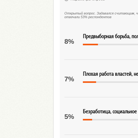
Открытый вопрос. Задавался считающим, что
отвечали 53% респондентов
Предвыборная борьба, по
8%
Плохая работа властей, 
7%
Безработица, социальное
5%