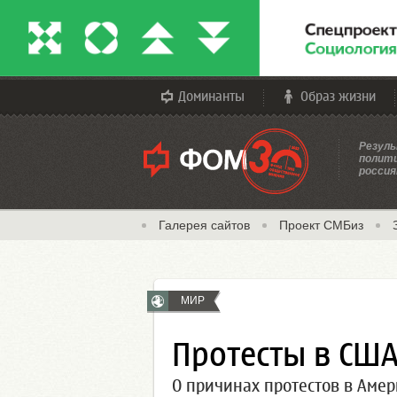
Доминанты
Образ жизни
Резуль
полити
россия
Галерея сайтов
Проект СМБиз
МИР
Протесты в СШ
О причинах протестов в Аме