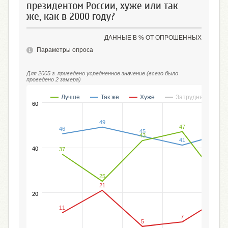
президентом России, хуже или так
же, как в 2000 году?
ДАННЫЕ В % ОТ ОПРОШЕННЫХ
Параметры опроса
Для 2005 г. приведено усредненное значение (всего было
проведено 2 замера)
Лучше
Так же
Хуже
Затрудняюсь отве
60
49
47
46
46
45
43
41
40
37
25
24
21
18
20
11
7
5