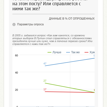
на этом посту? Или справляется с
ними так же?
ДАННЫЕ В % ОТ ОПРОШЕННЫХ
Параметры опроса
В 2005 г. задавался вопрос «Как вам кажется, со времени
вторых выборов В.Путин стал справляться с обязанностями
президента лучше или хуже, чем в течение первого срока? Или
справляется с ними так же?»
Лучше
Так же
Хуже
60
56
47
40
27
17
20
16
16
0