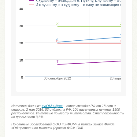
К худшему – благодаря В. Путину, к лучшему – в силу не 
И к лучшему, и к худшему – в силу не зависящих от В. Пу
40
29
29
30
23
20
19
19
20
9
10
7
0
30 сентября 2012
28 апреля 2013
Источник данных:
«ФОМнибус»
– опрос граждан РФ от 18 лет и
старше. 2 мая 2016. 53 субъекта РФ, 104 населенных пункта, 1500
респондентов. Интервью по месту жительства. Статпогрешность
не превышает 3,6%.
По данным исследований ООО «инФОМ» в рамках заказа Фонда
«Общественное мнение» (проект ФОМ-ОМ)