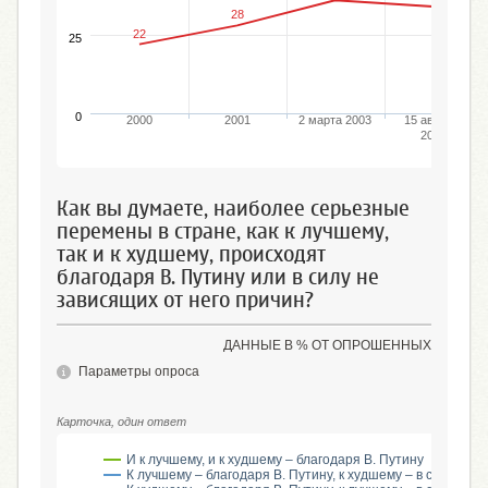
28
22
25
0
2000
2001
2 марта 2003
15 августа
2004
Как вы думаете, наиболее серьезные
перемены в стране, как к лучшему,
так и к худшему, происходят
благодаря В. Путину или в силу не
зависящих от него причин?
ДАННЫЕ В % ОТ ОПРОШЕННЫХ
Параметры опроса
Карточка, один ответ
И к лучшему, и к худшему – благодаря В. Путину
К лучшему – благодаря В. Путину, к худшему – в силу не 