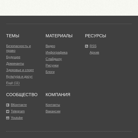
ТЕМЫ
МАТЕРИАЛЫ
РЕСУРСЫ
Безопасность и
Видео
RSS
право
Инфографика
Архив
Будущее
Слайдшоу
Доминанты
Рисунки
Здоровье и спорт
Блоги
Культура и досуг
Ещё (11)
СООБЩЕСТВО
КОМПАНИЯ
ВКонтакте
Контакты
Telegram
Вакансии
Youtube