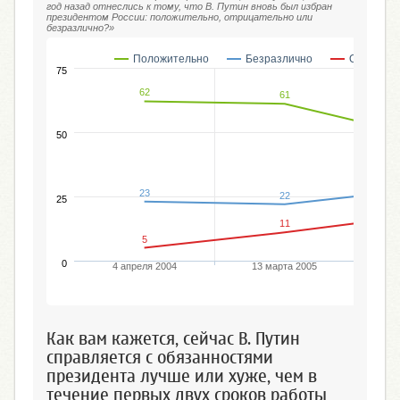
год назад отнеслись к тому, что В. Путин вновь был избран
президентом России: положительно, отрицательно или
безразлично?»
Положительно
Безразлично
Отрицате
75
62
61
50
23
22
25
11
5
0
4 апреля 2004
13 марта 2005
2
Как вам кажется, сейчас В. Путин
справляется с обязанностями
президента лучше или хуже, чем в
течение первых двух сроков работы