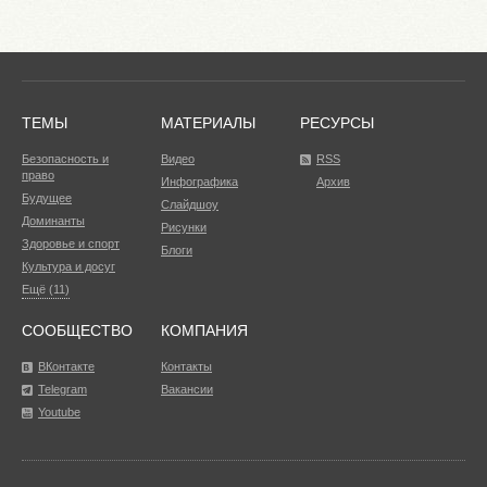
ТЕМЫ
МАТЕРИАЛЫ
РЕСУРСЫ
Безопасность и
Видео
RSS
право
Инфографика
Архив
Будущее
Слайдшоу
Доминанты
Рисунки
Здоровье и спорт
Блоги
Культура и досуг
Ещё (11)
СООБЩЕСТВО
КОМПАНИЯ
ВКонтакте
Контакты
Telegram
Вакансии
Youtube