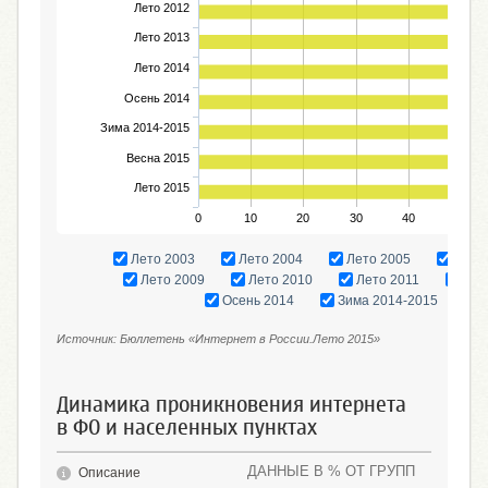
Лето 2012
Лето 2013
Лето 2014
Осень 2014
Зима 2014-2015
Весна 2015
Лето 2015
0
10
20
30
40
50
Лето 2003
Лето 2004
Лето 2005
Лето
Лето 2009
Лето 2010
Лето 2011
Лет
Осень 2014
Зима 2014-2015
Источник: Бюллетень «Интернет в России.Лето 2015»
Динамика проникновения интернета
в ФО и населенных пунктах
ДАННЫЕ В % ОТ ГРУПП
Описание