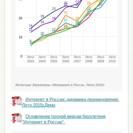
27
27
26
26
25
25
25
24
23
23
22
21
20
19
20
18
18
17
16
16
16
15
15
15
14
14
13
12
12
12
12
11
11
10
10
9
10
8
8
6
6
6
6
5
0
Лето
Лето
Лето
Лето
Лето
Лето
Лето
Лето
Лето
2003
2004
2005
2006
2007
2008
2009
2010
2011
Источник: Бюллетень «Интернет в России. Лето 2015»
Интернет в России: динамика проникновения.
Лето 2015г.Демо
Оглавление полной версии бюллетеня
"Интернет в России".