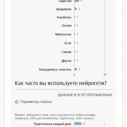
4
GigaChat
2
Шедеврум
1
Kandinsky
1
Gemini
1
MidJourney
1
Grok
1
Claude
1
Другое
2
Затрудняюсь ответить
0
25
Как часто вы используете нейросети?
ДАННЫЕ В % ОТ ОПРОШЕННЫХ
Параметры опроса
Вопрос задавался тем, кто пользуется нейросетями, ‒
отвечали 23% респондентов. Карточка, один ответ.
6
Практически каждый день