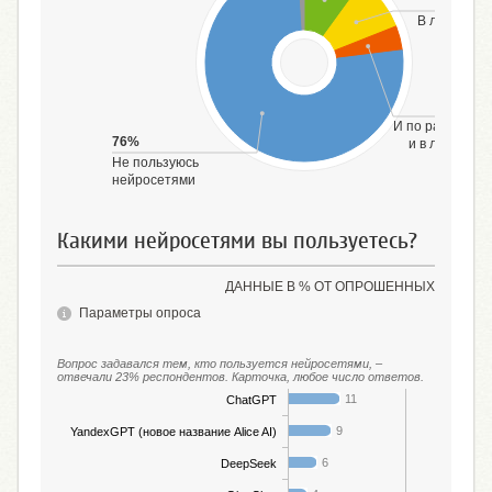
В личных ц
И по работе, уч
76%
и в личных ц
Не пользуюсь
нейросетями
Какими нейросетями вы пользуетесь?
ДАННЫЕ В % ОТ ОПРОШЕННЫХ
Параметры опроса
Вопрос задавался тем, кто пользуется нейросетями, ‒
отвечали 23% респондентов. Карточка, любое число ответов.
11
ChatGPT
9
YandexGPT (новое название Alice AI)
6
DeepSeek