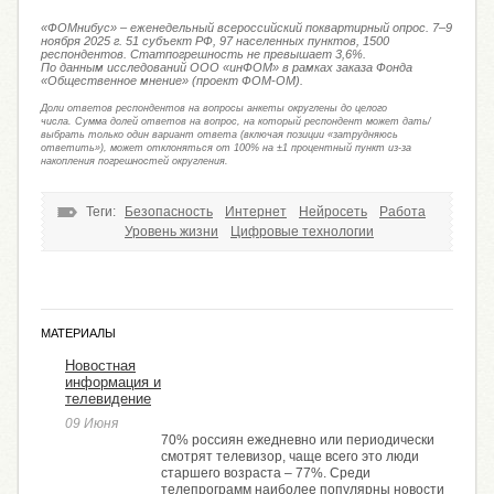
«ФОМнибус» – еженедельный всероссийский поквартирный опрос. 7–9
ноября 2025 г. 51 субъект РФ, 97 населенных пунктов, 1500
респондентов. Статпогрешность не превышает 3,6%.
По данным исследований ООО «инФОМ» в рамках заказа Фонда
«Общественное мнение» (проект ФОМ-ОМ).
Доли ответов респондентов на вопросы анкеты округлены до целого
числа. Сумма долей ответов на вопрос, на который респондент может дать/
выбрать только один вариант ответа (включая позиции «затрудняюсь
ответить»), может отклоняться от 100% на ±1 процентный пункт из-за
накопления погрешностей округления.
Теги:
Безопасность
Интернет
Нейросеть
Работа
Уровень жизни
Цифровые технологии
МАТЕРИАЛЫ
Новостная
информация и
телевидение
09 Июня
70% россиян ежедневно или периодически
смотрят телевизор, чаще всего это люди
старшего возраста – 77%. Среди
телепрограмм наиболее популярны новости