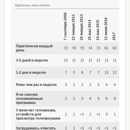
Карточка, один ответ.
7 сентября 2008
22 января 2012
20 января 2013
12 июня 2016
25 мая 2014
24 мая 2015
2017
2018
2
Практически каждый
72
78
75
74
73
61
62
65
день
3-5 дней в неделю
15
11
11
11
12
11
11
9
1-2 дня в неделю
7
5
8
7
7
13
12
11
Реже чем раз в неделю
3
2
2
2
3
4
4
4
Я не смотрю
телевизионные
2
2
3
6
5
9
8
9
программы
У меня нет телевизора,
устройств для
1
1
<1
1
<1
3
1
2
просмотра телепрограмм
Затрудняюсь ответить
1
1
<1
<1
<1
<1
<1
<1