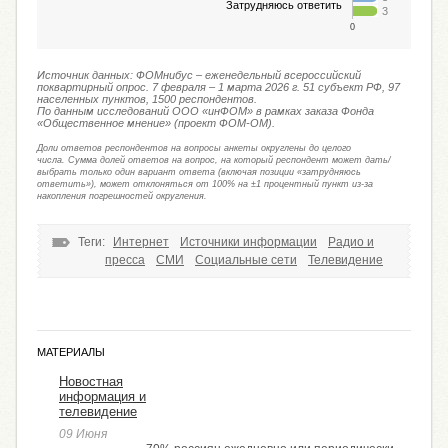
Затрудняюсь ответить
3
0
10
Источник данных: ФОМнибус – еженедельный всероссийский
поквартирный опрос. 7 февраля – 1 марта 2026 г. 51 субъект РФ, 97
населенных пунктов, 1500 респондентов.
По данным исследований ООО «инФОМ» в рамках заказа Фонда
«Общественное мнение» (проект ФОМ-ОМ).
Доли ответов респондентов на вопросы анкеты округлены до целого
числа. Сумма долей ответов на вопрос, на который респондент может дать/
выбрать только один вариант ответа (включая позиции «затрудняюсь
ответить»), может отклоняться от 100% на ±1 процентный пункт из-за
накопления погрешностей округления.
Теги:
Интернет
Источники информации
Радио и
пресса
СМИ
Социальные сети
Телевидение
МАТЕРИАЛЫ
Новостная
информация и
телевидение
09 Июня