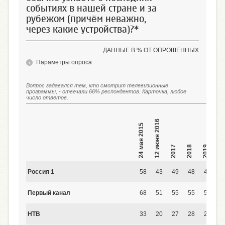
событиях в нашей стране и за
рубежом (причём неважно,
через какие устройства)?*
ДАННЫЕ В % ОТ ОПРОШЕННЫХ
Параметры опроса
Вопрос задавался тем, кто смотрит телевизионные
программы, - отвечали 66% респондентов. Карточка, любое
число ответов.
19 января 2020
12 июня 2016
24 мая 2015
2017
2018
2019
Россия 1
58
43
49
48
47
4
Первый канал
68
51
55
55
51
4
НТВ
33
20
27
28
28
2