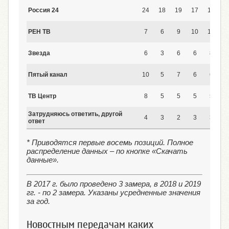
Россия 24
24
18
19
17
18
1
РЕН ТВ
7
6
9
10
13
1
Звезда
6
3
6
6
8
Пятый канал
10
5
7
6
6
ТВ Центр
8
5
5
5
5
Затрудняюсь ответить, другой
4
3
2
3
3
ответ
* Приводятся первые восемь позиций. Полное
распределение данных – по кнопке «Скачать
данные».
В 2017 г. было проведено 3 замера, в 2018 и 2019
гг. - по 2 замера. Указаны усредненные значения
за год.
Новостным передачам каких