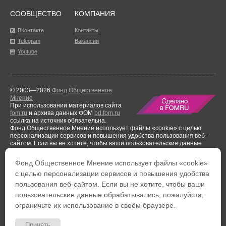
СООБЩЕСТВО
КОМПАНИЯ
ВКонтакте
Контакты
Telegram
Вакансии
Youtube
© 2003—2026
Фонд Общественное
Мнение
При использовании материалов сайта
fom.ru
и архива данных ФОМ
bd.fom.ru
ссылка на источник обязательна.
Фонд Общественное Мнение использует файлы «cookie» с целью
персонализации сервисов и повышения удобства пользования веб-
сайтом. Если вы не хотите, чтобы ваши пользовательские данные
обрабатывались, пожалуйста, ограничьте их использование в своём
браузере.
Фонд Общественное Мнение использует файлы «cookie»
Результаты аудиторской проверки
за период с 1 января по 31 декабря
с целью персонализации сервисов и повышения удобства
2021 года.
пользования веб-сайтом. Если вы не хотите, чтобы ваши
Тел. +7 (495) 653-82-32
Тел. 8 (800) 444-53-24
пользовательские данные обрабатывались, пожалуйста,
Факс: +7 (495) 653-82-02
Обратная связь
ограничьте их использование в своём браузере.
Политика обработки персональных данных
Политика
конфиденциальности
Пользовательское соглашение
Принять