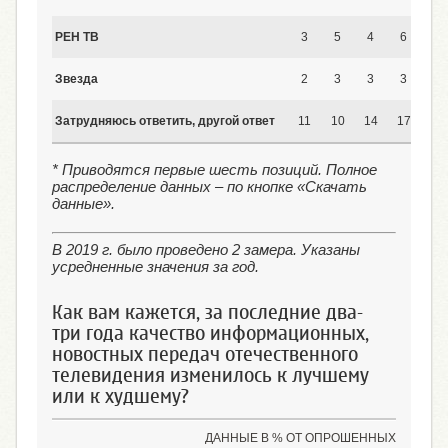
РЕН ТВ
3
5
4
6
6
Звезда
2
3
3
3
4
Затрудняюсь ответить, другой ответ
11
10
14
17
17
* Приводятся первые шесть позиций. Полное
распределение данных – по кнопке «Скачать
данные».
В 2019 г. было проведено 2 замера. Указаны
усредненные значения за год.
Как вам кажется, за последние два-
три года качество информационных,
новостных передач отечественного
телевидения изменилось к лучшему
или к худшему?
ДАННЫЕ В % ОТ ОПРОШЕННЫХ