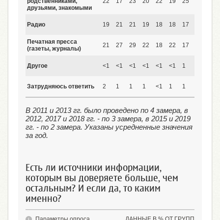
родственниками,
22
17
23
20
22
19
25
19
15
друзьями, знакомыми
Радио
19
21
21
19
18
18
17
16
14
Печатная пресса
21
27
29
22
18
22
17
18
13
(газеты, журналы)
Другое
<1
<1
<1
<1
<1
<1
1
1
<1
Затрудняюсь ответить
2
1
1
1
<1
1
1
1
1
В 2011 и 2013 гг. было проведено по 4 замера, в
2012, 2017 и 2018 гг. - по 3 замера, в 2015 и 2019
гг. - по 2 замера. Указаны усредненные значения
за год.
Есть ли источники информации,
которым вы доверяете больше, чем
остальным? И если да, то каким
именно?
Параметры опроса
ДАННЫЕ В % ОТ ГРУПП