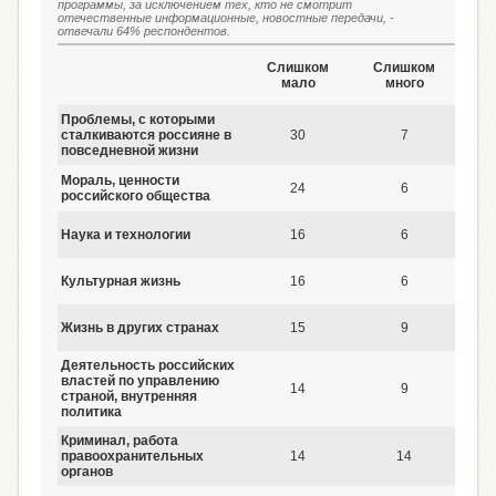
программы, за исключением тех, кто не смотрит
отечественные информационные, новостные передачи, -
отвечали 64% респондентов.
Ст
Слишком
Слишком
с
мало
много
Проблемы, с которыми
сталкиваются россияне в
30
7
повседневной жизни
Мораль, ценности
24
6
российского общества
Наука и технологии
16
6
Культурная жизнь
16
6
Жизнь в других странах
15
9
Деятельность российских
властей по управлению
14
9
страной, внутренняя
политика
Криминал, работа
правоохранительных
14
14
органов