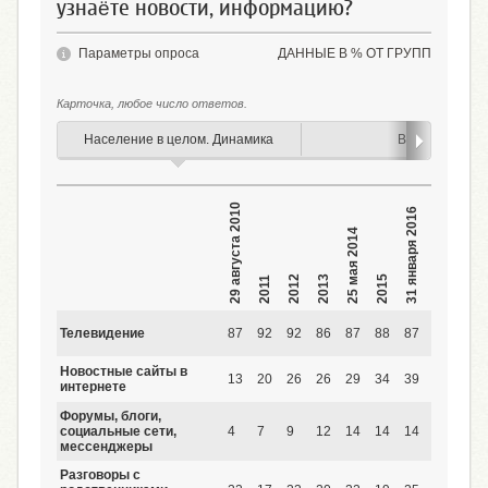
узнаёте новости, информацию?
Параметры опроса
ДАННЫЕ В % ОТ ГРУПП
Карточка, любое число ответов.
Население в целом. Динамика
Возраст
29 августа 2010
31 января 2016
25 мая 2014
2012
2013
2015
2017
2018
2011
Телевидение
87
92
92
86
87
88
87
78
73
Новостные сайты в
13
20
26
26
29
34
39
41
40
интернете
Форумы, блоги,
социальные сети,
4
7
9
12
14
14
14
18
19
мессенджеры
Разговоры с