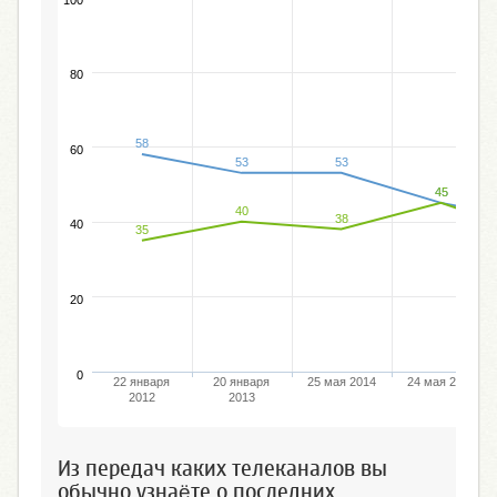
80
58
60
53
53
45
45
40
38
40
35
20
0
22 января
20 января
25 мая 2014
24 мая 2015
2012
2013
Из передач каких телеканалов вы
обычно узнаёте о последних