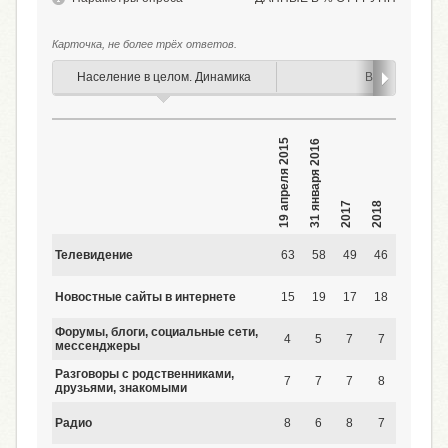
Карточка, не более трёх ответов.
Население в целом. Динамика
Возраст
19 апреля 2015
31 января 2016
19 января 2020
2017
2018
2019
Телевидение
63
58
49
46
36
4
Новостные сайты в интернете
15
19
17
18
20
2
Форумы, блоги, социальные сети,
4
5
7
7
12
1
мессенджеры
Разговоры с родственниками,
7
7
7
8
9
друзьями, знакомыми
Радио
8
6
8
7
6