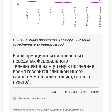
1
1
0
29 апреля 2018
5
17 января 2021
2017
29 январ
18 августа 2019
12 июня 2016
6 февраля 2022
2
4
м
а
я
2
0
1
В 2017 г. было проведено 3 замера. Указаны
усредненные значения за год.
В информационных и новостных
передачах федерального
телевидения на эту тему в последнее
время говорится слишком много,
слишком мало или столько, сколько
нужно?
ДАННЫЕ В % ОТ ОПРОШЕННЫХ
Параметры опроса
Вопрос задавался тем, кто смотрит телевизионные