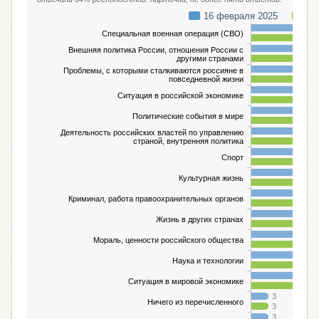
16 февраля 2025
1 
Специальная военная операция (СВО)
Внешняя политика России, отношения России с
другими странами
Проблемы, с которыми сталкиваются россияне в
повседневной жизни
Ситуация в российской экономике
Политические события в мире
Деятельность российских властей по управлению
страной, внутренняя политика
Спорт
Культурная жизнь
Криминал, работа правоохранительных органов
1
1
Жизнь в других странах
1
9
Мораль, ценности российского общества
1
Наука и технологии
9
1
Ситуация в мировой экономике
8
3
Ничего из перечисленного
3
3