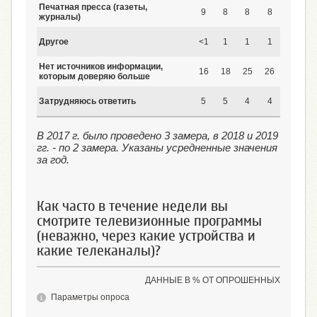
Печатная пресса (газеты,
9
8
8
8
8
журналы)
Другое
<1
1
1
1
1
Нет источников информации,
16
18
25
26
28
2
которым доверяю больше
Затрудняюсь ответить
5
5
4
4
6
В 2017 г. было проведено 3 замера, в 2018 и 2019
гг. - по 2 замера. Указаны усредненные значения
за год.
Как часто в течение недели вы
смотрите телевизионные программы
(неважно, через какие устройства и
какие телеканалы)?
ДАННЫЕ В % ОТ ОПРОШЕННЫХ
Параметры опроса