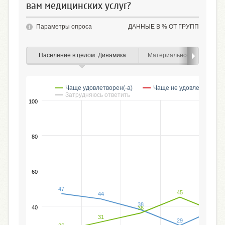
вам медицинских услуг?
Параметры опроса
ДАННЫЕ В % ОТ ГРУПП
Население в целом. Динамика
Материальное положение
Чаще удовлетворен(-а)
Чаще не удовлетворен(-
Затрудняюсь ответить
100
80
60
47
45
44
39
38
40
36
36
31
29