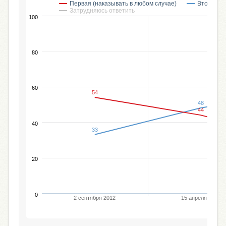
Первая (наказывать в любом случае)
Вторая (н
Затрудняюсь ответить
100
80
60
54
48
44
40
33
20
0
2 сентября 2012
15 апреля 2018