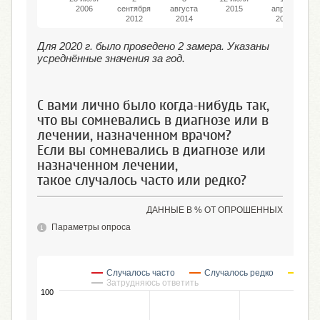
2006
сентября
августа
2015
апреля
2012
2014
2018
Для 2020 г. было проведено 2 замера. Указаны
усреднённые значения за год.
С вами лично было когда-нибудь так,
что вы сомневались в диагнозе или в
лечении, назначенном врачом?
Если вы сомневались в диагнозе или
назначенном лечении,
такое случалось часто или редко?
ДАННЫЕ В % ОТ ОПРОШЕННЫХ
Параметры опроса
Случалось часто
Случалось редко
Был
Затрудняюсь ответить
100