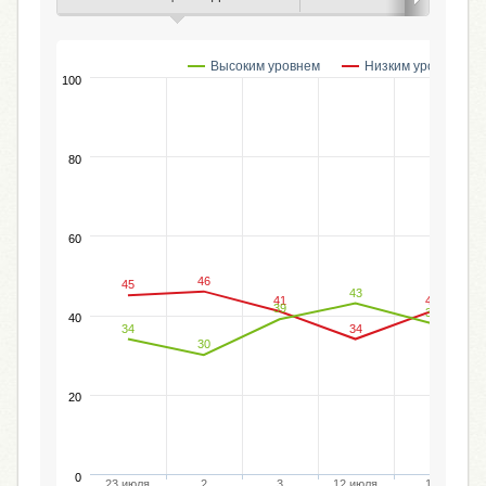
Высоким уровнем
Низким уровнем
100
80
60
46
45
43
41
41
39
38
40
34
34
30
20
0
23 июля
2
3
12 июля
15