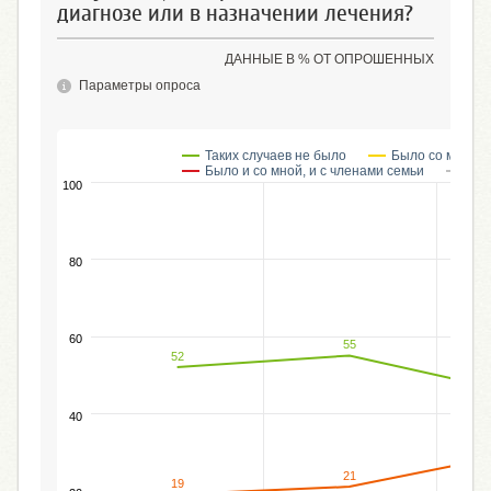
диагнозе или в назначении лечения?
ДАННЫЕ В % ОТ ОПРОШЕННЫХ
Параметры опроса
Таких случаев не было
Было со мной
Было и со мной, и с членами семьи
Зат
100
80
60
55
52
40
21
19