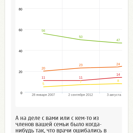
80
60
56
50
47
40
24
23
20
20
14
11
11
8
7
5
0
28 января 2007
2 сентября 2012
3 августа 2014
А на деле с вами или с кем-то из
членов вашей семьи было когда-
нибудь так, что врачи ошибались в