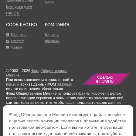
Здоровье и спорт
Блоги
Культура и досуг
Ещё (11)
СООБЩЕСТВО
КОМПАНИЯ
ВКонтакте
Контакты
Telegram
Вакансии
Youtube
© 2003—2026
Фонд Общественное
Мнение
При использовании материалов сайта
fom.ru
и архива данных ФОМ
bd.fom.ru
ссылка на источник обязательна.
Фонд Общественное Мнение использует файлы «cookie» с целью
персонализации сервисов и повышения удобства пользования веб-
сайтом. Если вы не хотите, чтобы ваши пользовательские данные
обрабатывались, пожалуйста, ограничьте их использование в своём
браузере.
Фонд Общественное Мнение использует файлы «cookie»
Результаты аудиторской проверки
за период с 1 января по 31 декабря
с целью персонализации сервисов и повышения удобства
2021 года.
пользования веб-сайтом. Если вы не хотите, чтобы ваши
Тел. +7 (495) 653-82-32
Тел. 8 (800) 444-53-24
пользовательские данные обрабатывались, пожалуйста,