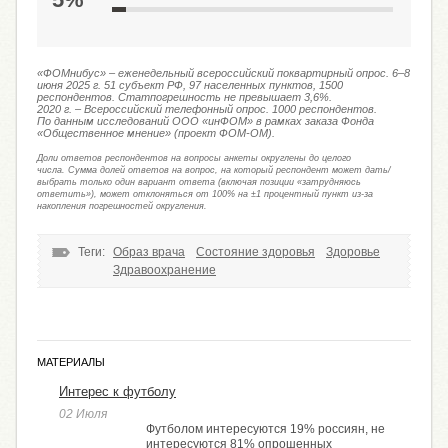
«ФОМнибус» – еженедельный всероссийский поквартирный опрос. 6–8
июня 2025 г. 51 субъект РФ, 97 населенных пунктов, 1500
респондентов. Статпогрешность не превышает 3,6%.
2020 г. – Всероссийский телефонный опрос. 1000 респондентов.
По данным исследований ООО «инФОМ» в рамках заказа Фонда
«Общественное мнение» (проект ФОМ-ОМ).
Доли ответов респондентов на вопросы анкеты округлены до целого
числа. Сумма долей ответов на вопрос, на который респондент может дать/
выбрать только один вариант ответа (включая позиции «затрудняюсь
ответить»), может отклоняться от 100% на ±1 процентный пункт из-за
накопления погрешностей округления.
Теги:
Образ врача
Состояние здоровья
Здоровье
Здравоохранение
МАТЕРИАЛЫ
Интерес к футболу
02 Июля
Футболом интересуются 19% россиян, не
интересуются 81% опрошенных