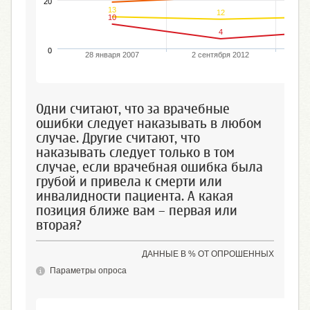
20
13
12
10
4
0
28 января 2007
2 сентября 2012
1
Одни считают, что за врачебные
ошибки следует наказывать в любом
случае. Другие считают, что
наказывать следует только в том
случае, если врачебная ошибка была
грубой и привела к смерти или
инвалидности пациента. А какая
позиция ближе вам – первая или
вторая?
ДАННЫЕ В % ОТ ОПРОШЕННЫХ
Параметры опроса