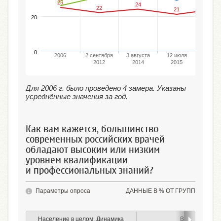
26
25
24
24
22
21
20
0
2006
2 сентября
3 августа
12 июля
15 апр
2012
2014
2015
201
Для 2006 г. было проведено 4 замера. Указаны
усреднённые значения за год.
Как вам кажется, большинство
современных российских врачей
обладают высоким или низким
уровнем квалификации
и профессиональных знаний?
Параметры опроса
ДАННЫЕ В % ОТ ГРУПП
Население в целом. Динамика
Возраст