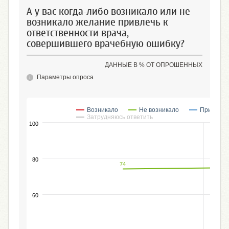
А у вас когда-либо возникало или не
возникало желание привлечь к
ответственности врача,
совершившего врачебную ошибку?
ДАННЫЕ В % ОТ ОПРОШЕННЫХ
Параметры опроса
Возникало
Не возникало
Привлекал
Затрудняюсь ответить
100
80
74
60