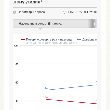
этому усилия?
Параметры опроса
ДАННЫЕ В % ОТ ГРУПП
Население в целом. Динамика
Пол
Потеряю доверие раз и навсегда
Доверие может вос
Затрудняюсь ответить, другой ответ
100
80
57
60
51
%
41
40
36