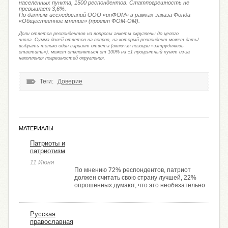
населенных пункта, 1500 респондентов. Статпогрешность не
превышает 3,6%.
По данным исследований ООО «инФОМ» в рамках заказа Фонда
«Общественное мнение» (проект ФОМ-ОМ).
Доли ответов респондентов на вопросы анкеты округлены до целого
числа. Сумма долей ответов на вопрос, на который респондент может дать/
выбрать только один вариант ответа (включая позиции «затрудняюсь
ответить»), может отклоняться от 100% на ±1 процентный пункт из-за
накопления погрешностей округления.
Теги:
Доверие
МАТЕРИАЛЫ
Патриоты и
патриотизм
11 Июня
По мнению 72% респондентов, патриот
должен считать свою страну лучшей, 22%
опрошенных думают, что это необязательно
Русская
православная