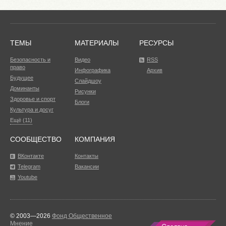
ТЕМЫ
МАТЕРИАЛЫ
РЕСУРСЫ
Безопасность и
Видео
RSS
право
Инфографика
Архив
Будущее
Слайдшоу
Доминанты
Рисунки
Здоровье и спорт
Блоги
Культура и досуг
Ещё (11)
СООБЩЕСТВО
КОМПАНИЯ
ВКонтакте
Контакты
Telegram
Вакансии
Youtube
© 2003—2026
Фонд Общественное
Мнение