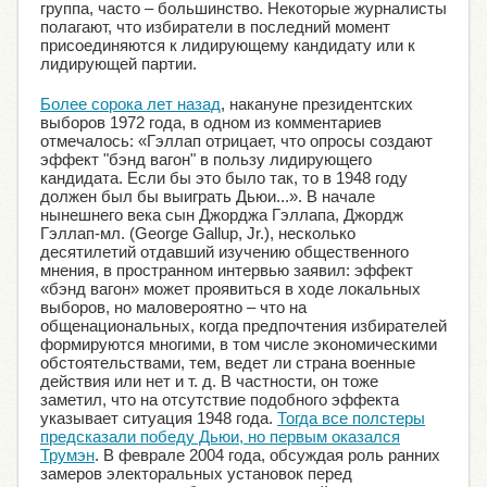
группа, часто – большинство. Некоторые журналисты
полагают, что избиратели в последний момент
присоединяются к лидирующему кандидату или к
лидирующей партии.
Более сорока лет назад
, накануне президентских
выборов 1972 года, в одном из комментариев
отмечалось: «Гэллап отрицает, что опросы создают
эффект "бэнд вагон" в пользу лидирующего
кандидата. Если бы это было так, то в 1948 году
должен был бы выиграть Дьюи...». В начале
нынешнего века сын Джорджа Гэллапа, Джордж
Гэллап-мл. (George Gallup, Jr.), несколько
десятилетий отдавший изучению общественного
мнения, в пространном интервью заявил: эффект
«бэнд вагон» может проявиться в ходе локальных
выборов, но маловероятно – что на
общенациональных, когда предпочтения избирателей
формируются многими, в том числе экономическими
обстоятельствами, тем, ведет ли страна военные
действия или нет и т. д. В частности, он тоже
заметил, что на отсутствие подобного эффекта
указывает ситуация 1948 года.
Тогда все полстеры
предсказали победу Дьюи, но первым оказался
Трумэн
. В феврале 2004 года, обсуждая роль ранних
замеров электоральных установок перед