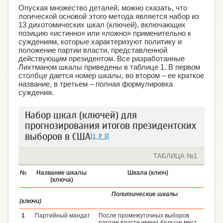
Опуская множество деталей, можно сказать, что
логической основой этого метода является набор из
13 дихотомических шкал (ключей), включающих
позицию «истинно» или «ложно» применительно к
суждениям, которые характеризуют политику и
положение партии власти, представленной
действующим президентом. Все разработанные
Лихтманом шкалы приведены в таблице 1. В первом
столбце дается номер шкалы, во втором – ее краткое
название, в третьем – полная формулировка
суждения.
Набор шкал (ключей) для
прогнозирования итогов президентских
выборов в США
[1, P. 3]
ТАБЛИЦА №1
№
Название шкалы
Шкала (ключ)
(ключа)
Политические шкалы
(ключи)
1
Партийный мандат
После промежуточных выборов
партия власти имеет больше мест