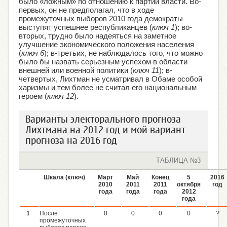
было «ложным» по отношению к партии власти. Во-
первых, он не предполагал, что в ходе
промежуточных выборов 2010 года демократы
выступят успешнее республиканцев (
ключ 1
); во-
вторых, трудно было надеяться на заметное
улучшение экономического положения населения
(
ключ 6
); в-третьих, не наблюдалось того, что можно
было бы назвать серьезным успехом в области
внешней или военной политики (
ключ 11
); в-
четвертых, Лихтман не усматривал в Обаме особой
харизмы и тем более не считал его национальным
героем (
ключ 12
).
Варианты электорального прогноза
Лихтмана на 2012 год и мой вариант
прогноза на 2016 год
ТАБЛИЦА №3
Шкала (ключ)
Март
Май
Конец
5
2016
2010
2011
2011
октября
год
года
года
года
2012
года
1
После
0
0
0
0
?
промежуточных