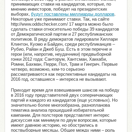
принимающих ставки на кандидатов, которые, по
мнению инвесторов, победят на президентских
выборах,
будут поставлены миллиарды долларов
.
Некоторые уже принимают ставки. Так, на сайте
http://www.oddschecker.com/ 17 марта можно было
сделать ставки относительно победы 39 кандидатов
от Демократической партии и 27 республиканских
политиков. В ряду демократов лидировали Хиллари
Клинтон, Куомо и Байден, среди республиканцев –
Рубио, Райан и Джеб Буш. Есть в этом перечне и
герои (или, напротив, неудачники) предвыборной
гонки 2012 года: Санторум, Хантсман, Хаккаби,
Ромни, Бахман, Перри, Пол, Трам и Гингрич. Первые
четверо, возможно, кем-то серьезно
рассматриваются как перспективные кандидаты на
2016 год, оставшиеся – интереса не вызывают.
Приходит время для взвешивания шансов на победу
в 2016 году представителей двух соперничающих
партий и каждого из кандидатов (еще условных). Но
значительно более многообразна, разнопланова
тематика анализа прошедшей избирательной
кампании. Для полстеров представляет интерес
дискуссия как минимум по двум вопросам, которые
имеют давнюю историю, но обострились в
поствыборные месяцы. Общее между ними – роль