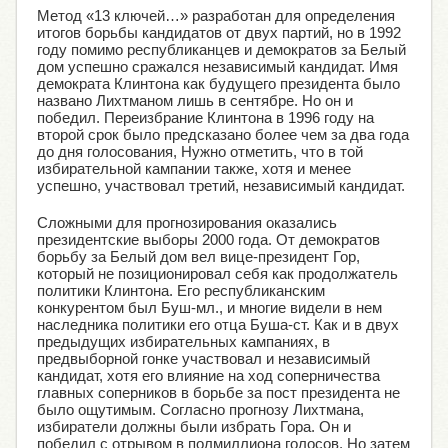
Метод «13 ключей…» разработан для определения
итогов борьбы кандидатов от двух партий, но в 1992
году помимо республиканцев и демократов за Белый
дом успешно сражался независимый кандидат. Имя
демократа Клинтона как будущего президента было
названо Лихтманом лишь в сентябре. Но он и
победил. Переизбрание Клинтона в 1996 году на
второй срок было предсказано более чем за два года
до дня голосования, Нужно отметить, что в той
избирательной кампании также, хотя и менее
успешно, участвовал третий, независимый кандидат.
Сложными для прогнозирования оказались
президентские выборы 2000 года. От демократов
борьбу за Белый дом вел вице-президент Гор,
который не позиционировал себя как продолжатель
политики Клинтона. Его республиканским
конкурентом был Буш-мл., и многие видели в нем
наследника политики его отца Буша-ст. Как и в двух
предыдущих избирательных кампаниях, в
предвыборной гонке участвовал и независимый
кандидат, хотя его влияние на ход соперничества
главных соперников в борьбе за пост президента не
было ощутимым. Согласно прогнозу Лихтмана,
избиратели должны были избрать Гора. Он и
победил с отрывом в полмиллиона голосов. Но затем