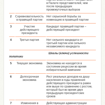
в Палате представителей, чем
после предыдущих
промежуточных выборов
2
Соревновательность
Нет серьезной борьбы за
в правящей партии
номинацию в правящей партии
3
Участие
Кандидат правящей партии –
действующего
действующий президент
президента
4
Третья партия
Нет сильного кандидата от
третьей партии или сильного
независимого кандидата
Шкалы (ключи) успешности
политики
5
Текущая экономика
Экономика не находится в
состоянии рецессии во время
избирательной кампании
6
Долгосрочная
Рост реальных доходов на душу
экономика
населения в годы правления
действующего президента равен
или выше по сравнению с ростом,
который был во время двух
предыдущих президентских
сроков
7
Изменения в
Действующая администрации