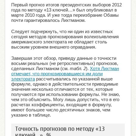
Первый прогноз итогов президентских выборов 2012
года по методу «13 ключей…» был опубликовал в
марте 2010 года. И уже тогда переизбрание Обамы
почти гарантировалось Лихтманом.
Следует подчеркнуть, что ни один из известных
сегодня методов прогнозирования волеизъявления
американского электората не обладает столь
высоким уровнем внешнего оправдания.
Завершая этот обзор, приведу данные о точности
восьми реальных (не ретроспективных) прогнозов,
сделанных Лихтманом (см.
табл. 2
).
Хотя Лихтман
отмечает, что прогнозировавшиеся им доли
электората
рассчитывались по указанной выше
формуле, однако в действительности приводимые
значения несколько отличаются от тех, которые
получаются при использовании формулы. Не знаю,
чем это объяснить. Могу лишь допустить, что в его
расчетах коэффициенты, входящие в формулу,
имеют бoльшее число десятичных знаков, чем
указано в таблице.
Точность прогнозов по методу «13
ключей…»,
%