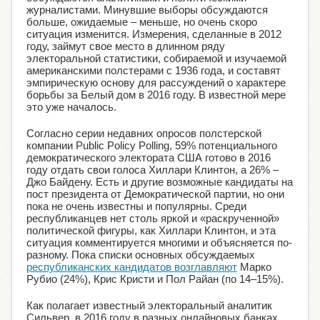
журналистами. Минувшие выборы обсуждаются
больше, ожидаемые – меньше, но очень скоро
ситуация изменится. Измерения, сделанные в 2012
году, займут свое место в длинном ряду
электоральной статистики, собираемой и изучаемой
американскими полстерами с 1936 года, и составят
эмпирическую основу для рассуждений о характере
борьбы за Белый дом в 2016 году. В известной мере
это уже началось.
Согласно серии недавних опросов полстерской
компании Public Policy Polling, 59% потенциального
демократического электората США готово в 2016
году отдать свои голоса Хиллари Клинтон, а 26% –
Джо Байдену. Есть и другие возможные кандидаты на
пост президента от Демократической партии, но они
пока не очень известны и популярны. Среди
республиканцев нет столь яркой и «раскрученной»
политической фигуры, как Хиллари Клинтон, и эта
ситуация комментируется многими и объясняется по-
разному. Пока списки основных обсуждаемых
республиканских кандидатов возглавляют
Марко
Рубио (24%), Крис Кристи и Пол Райан (по 14–15%).
Как полагает известный электоральный аналитик
Сильвер, в 2016 году в разных онлайновых банках,