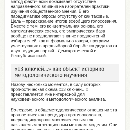
метод фактически доказывает отсутствие
направленного влияния на избирателей практики
изучения общественного мнения. В его
парадигматике опросы отсутствуют как таковые.
Цель – предсказание итогов всеобщего голосования.
Вместе с тем, его концептуальная основа, его
математическая схема, его эмпирическая база
вообще не предполагают знание предпочтений
избирателей, как и, формально говоря, программ
участвующих в предвыборной борьбе кандидатов от
двух ведущих партий - Демократической и
Республиканской.
«13 ключей…» как объект историко-
методологического изучения
Назову несколько моментов, в силу которых
прогностическая схема «13 ключей…»
представляется мне интересной для
науковедческого и методологического анализа.
Во-первых
, в общеметодологическом отношении эта
прогностическая процедура противоположна,
«перпендикулярна» многочисленным так
называемым агрегационным методам, моделям. Они
предлагают прогнозы, которые являются