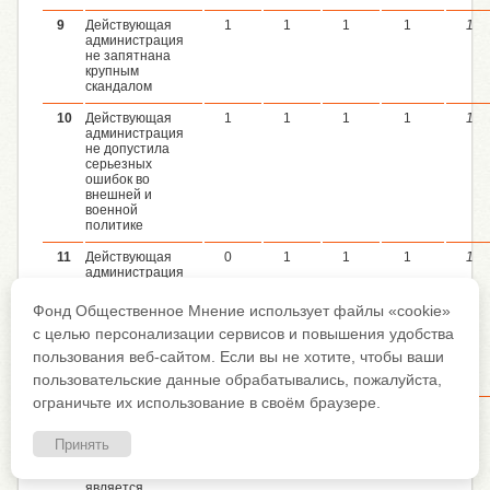
9
Действующая
1
1
1
1
1
администрация
не запятнана
крупным
скандалом
10
Действующая
1
1
1
1
1
администрация
не допустила
серьезных
ошибок во
внешней и
военной
политике
11
Действующая
0
1
1
1
1
администрация
добилась
серьезных
Фонд Общественное Мнение использует файлы «cookie»
успехов в
с целью персонализации сервисов и повышения удобства
области
внешней или
пользования веб-сайтом. Если вы не хотите, чтобы ваши
военной
пользовательские данные обрабатывались, пожалуйста,
политики
ограничьте их использование в своём браузере.
12
Кандидат от
0
0
0
0
?
правящей
партии
Принять
обладает
харизмой или
является