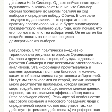
динамики Нэйт Сильвер. Однако сейчас некоторые
журналисты высказывают мнение, что Сильвер
своими прогнозами во многом повлиял на ход
выборов и определил победу Обамы. В феврале
текущего года он заявил, что прекратит свою
практику прогнозирования и не будет анализировать
президентскую кампанию 2016 года, если поймет, что
его прогнозы влияют на избирателей. Он не хотел бы
воздействовать на течение процесса
демократических выборов.
Безусловно, СМИ практически ежедневно
тиражировали результаты опросов Организации
Гэллапа и других полстеров, обсуждали данные
расчетов Сильвера и еще нескольких электоральных
аналитиков. Эта информация прочитывалась и
комментировалась тысячами блогеров, и конечно,
каким-то образом влияла на установки избирателей.
Но тут мы сталкиваемся со старой, насчитывающей
много десятилетий проблемой, которая касается
меры воздействия на общественное мнение данных
опросов, так называемого эффекта «бэнд вагон»
(«the bandwagon effect»). Речь идет об особенностях
массового сознания и массового поведения: люди с
определенной вероятностью поступают так, как
действует (стремится действовать) их референтная