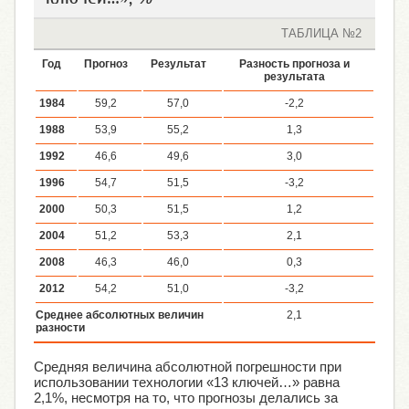
ТАБЛИЦА №2
Год
Прогноз
Результат
Разность прогноза и
результата
1984
59,2
57,0
-2,2
1988
53,9
55,2
1,3
1992
46,6
49,6
3,0
1996
54,7
51,5
-3,2
2000
50,3
51,5
1,2
2004
51,2
53,3
2,1
2008
46,3
46,0
0,3
2012
54,2
51,0
-3,2
Среднее абсолютных величин
2,1
разности
Средняя величина абсолютной погрешности при
использовании технологии «13 ключей…» равна
2,1%, несмотря на то, что прогнозы делались за