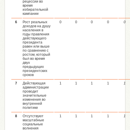
рецессии во
время
избирательной
кампании
6
Рост реальных
0
0
0
0
0
доходов на душу
населения в
годы правления
действующего
президента
равен или выше
по сравнению с
ростом, который
был во время
двух
предыдущих
президентских
сроков
7
Действующая
1
1
1
1
1
администрации
проводит
значительные
изменения во
внутренней
политике
8
Отсутствуют
1
1
1
1
1
масштабные
социальные
волнения