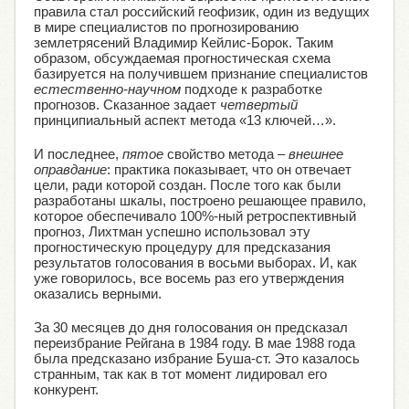
правила стал российский геофизик, один из ведущих
в мире специалистов по прогнозированию
землетрясений Владимир Кейлис-Борок. Таким
образом, обсуждаемая прогностическая схема
базируется на получившем признание специалистов
естественно-научном
подходе к разработке
прогнозов. Сказанное задает
четвертый
принципиальный аспект метода «13 ключей…».
И последнее,
пятое
свойство метода –
внешнее
оправдание
: практика показывает, что он отвечает
цели, ради которой создан. После того как были
разработаны шкалы, построено решающее правило,
которое обеспечивало 100%-ный ретроспективный
прогноз, Лихтман успешно использовал эту
прогностическую процедуру для предсказания
результатов голосования в восьми выборах. И, как
уже говорилось, все восемь раз его утверждения
оказались верными.
За 30 месяцев до дня голосования он предсказал
переизбрание Рейгана в 1984 году. В мае 1988 года
была предсказано избрание Буша-ст. Это казалось
странным, так как в тот момент лидировал его
конкурент.