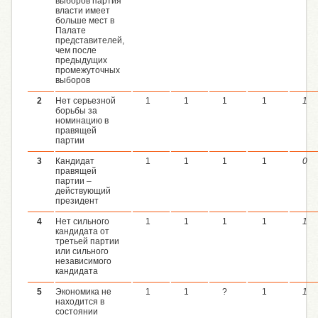
выборов партия
власти имеет
больше мест в
Палате
представителей,
чем после
предыдущих
промежуточных
выборов
2
Нет серьезной
1
1
1
1
1
борьбы за
номинацию в
правящей
партии
3
Кандидат
1
1
1
1
0
правящей
партии –
действующий
президент
4
Нет сильного
1
1
1
1
1
кандидата от
третьей партии
или сильного
независимого
кандидата
5
Экономика не
1
1
?
1
1
находится в
состоянии