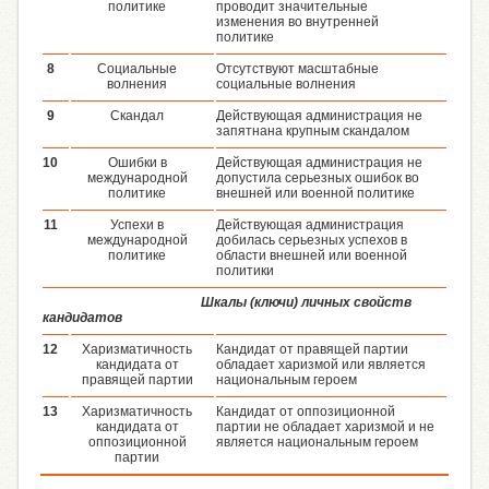
политике
проводит значительные
изменения во внутренней
политике
8
Социальные
Отсутствуют масштабные
волнения
социальные волнения
9
Скандал
Действующая администрация не
запятнана крупным скандалом
10
Ошибки в
Действующая администрация не
международной
допустила серьезных ошибок во
политике
внешней или военной политике
11
Успехи в
Действующая администрация
международной
добилась серьезных успехов в
политике
области внешней или военной
политики
Шкалы (ключи) личных свойств
кандидатов
12
Харизматичность
Кандидат от правящей партии
кандидата от
обладает харизмой или является
правящей партии
национальным героем
13
Харизматичность
Кандидат от оппозиционной
кандидата от
партии не обладает харизмой и не
оппозиционной
является национальным героем
партии