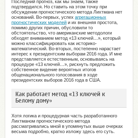
Последний прогноз, как мы знаем, также
подтвердился. Но ставить на этом точку при
обсуждении прогностического метода Лихтмана нет
оснований. Во-первых, успех
агрегационных
прогностических моделей
и их внешняя простота,
помимо других причин, обусловили то
обстоятельство, что американские методологи
обходят вниманием метод «13 ключей…», который
можно классифицировать как историко-
математический. Во-вторых, постепенно нарастает
интерес к президентским выборам 2016 года. И мне
представляется естественным, основываясь на
процедуре «13 ключей…», рискнуть предложить
собственное видение вероятных итогов
общенационального голосования в ходе
президентских выборов 2016 года в США.
Как работает метод «13 ключей к
Белому дому»
Хотя логика и процедурная часть разработанного
Лихтманом прогностического метода
рассматривались мной в упомянутых выше очерках
весьма подробно, кратко изложу здесь его суть.