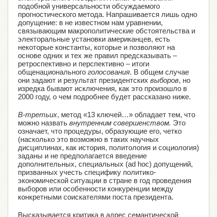
подобной универсальности обсуждаемого
прогностического метода. Напрашивается лишь одно
допущение: в не известном нам уравнении,
связывающим макрополитические обстоятельства и
электоральные установки американцев, есть
некоторые константы, которые и позволяют на
основе одних и тех же правил предсказывать –
ретроспективно и перспективно – итоги
общенационального
голосования
. В общем случае
они задают и результат президентских
выборов
, но
изредка бывают исключения, как это произошло в
2000 году, о чем подробнее будет рассказано ниже.
В-третьих
, метод «13 ключей…» обладает тем, что
можно назвать
внутренним совершенством.
Это
означает, что процедуры, образующие его, четко
(насколько это возможно в таких научных
дисциплинах, как история, политология и социология)
заданы и не предполагается введение
дополнительных, специальных (ad hoc) допущений,
призванных учесть специфику политико-
экономической ситуации в стране в год проведения
выборов или особенности конкуренции между
конкретными соискателями поста президента.
Высказывается критика в адрес семантической