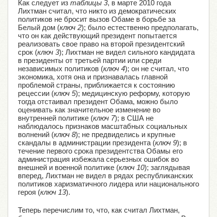
Как следует из
таблицы 3
, в марте 2010 года
Лихтман считал, что никто из демократических
политиков не бросит вызов Обаме в борьбе за
Белый дом (
ключ 2
); было естественно предполагать,
что он как действующий президент попытается
реализовать свое право на второй президентский
срок (
ключ 3
); Лихтман не видел сильного кандидата
в президенты от третьей партии или среди
независимых политиков (
ключ 4
); он не считал, что
экономика, хотя она и признавалась главной
проблемой страны, приближается к состоянию
рецессии (
ключ 5
); медицинскую реформу, которую
тогда отстаивал президент Обама, можно было
оценивать как значительное изменение во
внутренней политике (
ключ 7
); в США не
наблюдалось признаков масштабных социальных
волнений (
ключ 8
); не предвиделись и крупные
скандалы в администрации президента (
ключ 9
); в
течение первого срока президентства Обамы его
администрация избежала серьезных ошибок во
внешней и военной политике (
ключ 10
); заглядывая
вперед, Лихтман не видел в рядах республиканских
политиков харизматичного лидера или национального
героя (
ключ 13
).
Теперь перечислим то, что, как считал Лихтман,