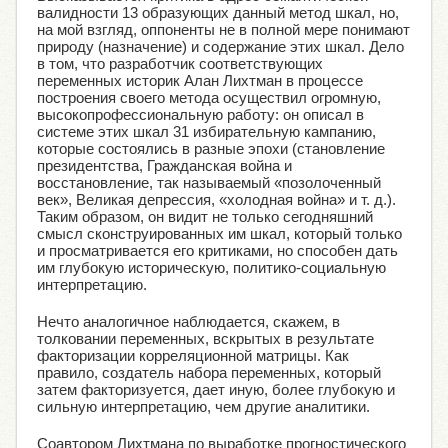
валидности 13 образующих данный метод шкал, но,
на мой взгляд, оппоненты не в полной мере понимают
природу (назначение) и содержание этих шкал. Дело
в том, что разработчик соответствующих
переменных историк Алан Лихтман в процессе
построения своего метода осуществил огромную,
высокопрофессиональную работу: он описал в
системе этих шкал 31 избирательную кампанию,
которые состоялись в разные эпохи (становление
президентства, Гражданская война и
восстановление, так называемый «позолоченный
век», Великая депрессия, «холодная война» и т. д.).
Таким образом, он видит не только сегодняшний
смысл сконструированных им шкал, который только
и просматривается его критиками, но способен дать
им глубокую историческую, политико-социальную
интерпретацию.
Нечто аналогичное наблюдается, скажем, в
толковании переменных, вскрытых в результате
факторизации корреляционной матрицы. Как
правило, создатель набора переменных, который
затем факторизуется, дает иную, более глубокую и
сильную интерпретацию, чем другие аналитики.
Соавтором Лихтмана по выработке прогностического