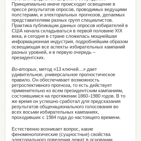
Принципиально иначе происходит освещение в
прессе результатов опросов, проводимых ведущими
полстерами, и электоральных прогнозов, делаемых
представителями разных групп специалистов.
Практика публикации данных опросов избирателей в
США начала складываться в первой половине XIX
века, и сегодня в стране сложилась мощнейшая
информационная индустрия, подробнейшим образом
освещающая все аспекты избирательных кампаний
разных уровней, и в первую очередь –
президентских.
Во-вторых
, метод «13 ключей…» дает
удивительное, универсальное прогностическое
правило. Он обеспечивает возможность
ретроспективного прогноза, то есть действует
применительно ко всем президентским кампаниям,
состоявшимся на протяжении 1860–1980 годов. В то
же время он успешно сработал для предсказания
результатов общенационального голосования во
всех восьми избирательных кампаниях,
проходивших с 1984 года до настоящего времени.
Естественно возникает вопрос, какие
феноменологические (сущностные) свойства
электорального поведения лежат в основании