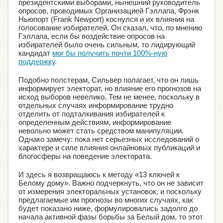
президентскими выборами, нынешний руководитель
опросов, проводимых Организацией Гэллапа, Фрэнк
Ньюпорт (Frank Newport) коснулся и их влияния на
голосование избирателей. Он сказал, что, по мнению
Гэллапа, если бы воздействие опросов на
избирателей было очень сильным, то лидирующий
кандидат
мог бы получить почти 100%-ную
поддержку
.
Подобно полстерам, Сильвер полагает, что он лишь
информирует электорат, но влияние его прогнозов на
исход выборов невелико. Тем не менее, поскольку в
отдельных случаях информирование трудно
отделить от подталкивания избирателей к
определенным действиям, информирование
невольно может стать средством манипуляции.
Однако замечу: пока нет серьезных исследований о
характере и силе влияния онлайновых публикаций и
блогосферы на поведение электората.
И здесь я возвращаюсь к методу «13 ключей к
Белому дому». Важно подчеркнуть, что он не зависит
от измерения электоральных установок, и поскольку
предлагаемые им прогнозы во многих случаях, как
будет показано ниже, формулировались задолго до
начала активной фазы борьбы за Белый дом, то этот