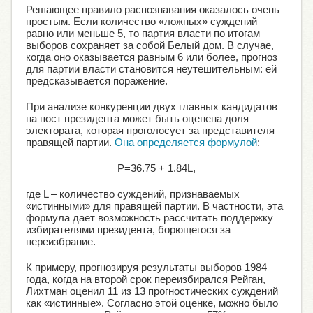
Решающее правило распознавания оказалось очень
простым. Если количество «ложных» суждений
равно или меньше 5, то партия власти по итогам
выборов сохраняет за собой Белый дом. В случае,
когда оно оказывается равным 6 или более, прогноз
для партии власти становится неутешительным: ей
предсказывается поражение.
При анализе конкуренции двух главных кандидатов
на пост президента может быть оценена доля
электората, которая проголосует за представителя
правящей партии.
Она определяется формулой
:
P=36.75 + 1.84L,
где L – количество суждений, признаваемых
«истинными» для правящей партии. В частности, эта
формула дает возможность рассчитать поддержку
избирателями президента, борющегося за
переизбрание.
К примеру, прогнозируя результаты выборов 1984
года, когда на второй срок переизбирался Рейган,
Лихтман оценил 11 из 13 прогностических суждений
как «истинные». Согласно этой оценке, можно было