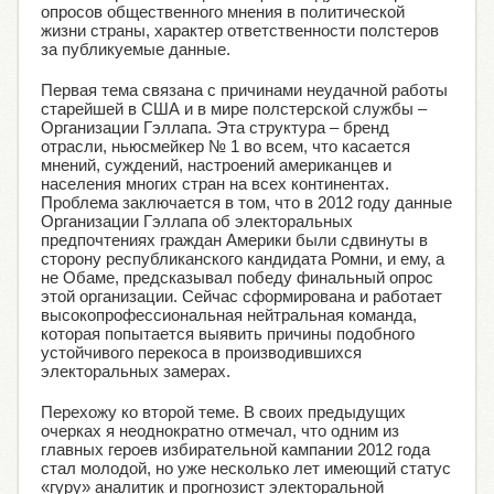
опросов общественного мнения в политической
жизни страны, характер ответственности полстеров
за публикуемые данные.
Первая тема связана с причинами неудачной работы
старейшей в США и в мире полстерской службы –
Организации Гэллапа. Эта структура – бренд
отрасли, ньюсмейкер № 1 во всем, что касается
мнений, суждений, настроений американцев и
населения многих стран на всех континентах.
Проблема заключается в том, что в 2012 году данные
Организации Гэллапа об электоральных
предпочтениях граждан Америки были сдвинуты в
сторону республиканского кандидата Ромни, и ему, а
не Обаме, предсказывал победу финальный опрос
этой организации. Сейчас сформирована и работает
высокопрофессиональная нейтральная команда,
которая попытается выявить причины подобного
устойчивого перекоса в производившихся
электоральных замерах.
Перехожу ко второй теме. В своих предыдущих
очерках я неоднократно отмечал, что одним из
главных героев избирательной кампании 2012 года
стал молодой, но уже несколько лет имеющий статус
«гуру» аналитик и прогнозист электоральной