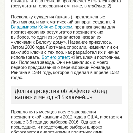
ожидать, что за Рейгана проголосует 57% электората
(результаты голосования см. ниже, в
таблице 2
).
Поскольку суждения (шкалы), предложенные
Лихтманом, и математический аппарат, созданный
Владимиром Кейлис-Бороком
, предназначены для
прогнозирования результатов президентских
выборов, то один из журналистов назвал их
«ключами к Белому дому». Название прижилось.
Летом 2006 года Лихтмана спросили, изменял ли он
как-либо ключи с тех пор, как разработал их и начал
использовать.
Вот его ответ:
«Нет, ключи постоянны,
как Полярная звезда. Они не менялись с моего
первого предсказания о переизбрании Рональда
Рейгана в 1984 году, которое я сделал в апреле 1982
года».
Долгая дискуссия об эффекте «бэнд
вагон» и метод «13 ключей…»
Прошло пять месяцев после завершения
президентской кампании 2012 года в США, и остается
свыше 3,5 года до выборов-2016. Однако и
прошедшие, и предстоящие выборы широко
обсуждаются аналитиками и политическими