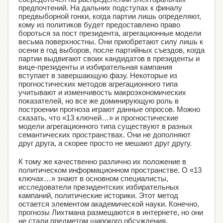
предпочтений. На дальних подступах к финалу
предвыборной гонки, когда партии лишь определяют,
кому из политиков будет предоставлено право
бороться за пост президента, агрегационные модели
весьма поверхностны. Они приобретают силу лишь к
осени в год выборов, после партийных съездов, когда
партии выдвигают своих кандидатов в президенты и
вице-президенты и избирательная кампания
вступает в завершающую фазу. Некоторые из
прогностических методов агрегационного типа
учитывают и изменчивость макроэкономических
показателей, но все же доминирующую роль в
построении прогноза играют данные опросов. Можно
сказать, что «13 ключей…» и прогностические
модели агрегационного типа существуют в разных
семантических пространствах. Они не дополняют
друг друга, а скорее просто не мешают друг другу.
К тому же качественно различно их положение в
политическом информационном пространстве. О «13
ключах…» знают в основном специалисты,
исследователи президентских избирательных
кампаний, политические историки. Этот метод
остается элементом академической науки. Конечно,
прогнозы Лихтмана размещаются в интернете, но они
не стали предметом широкого обсуждения.