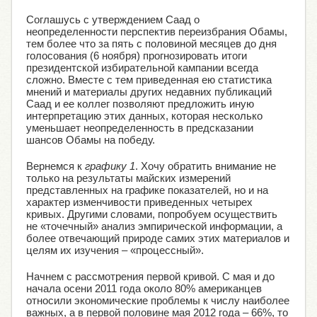
Соглашусь с утверждением Саад о
неопределенности перспектив переизбрания Обамы,
тем более что за пять с половиной месяцев до дня
голосования (6 ноября) прогнозировать итоги
президентской избирательной кампании всегда
сложно. Вместе с тем приведенная ею статистика
мнений и материалы других недавних публикаций
Саад и ее коллег позволяют предложить иную
интерпретацию этих данных, которая несколько
уменьшает неопределенность в предсказании
шансов Обамы на победу.
Вернемся к
графику 1
. Хочу обратить внимание не
только на результаты майских измерений
представленных на графике показателей, но и на
характер изменчивости приведенных четырех
кривых. Другими словами, попробуем осуществить
не «точечный» анализ эмпирической информации, а
более отвечающий природе самих этих материалов и
целям их изучения – «процессный».
Начнем с рассмотрения первой кривой. С мая и до
начала осени 2011 года около 80% американцев
относили экономические проблемы к числу наиболее
важных, а в первой половине мая 2012 года – 66%, то