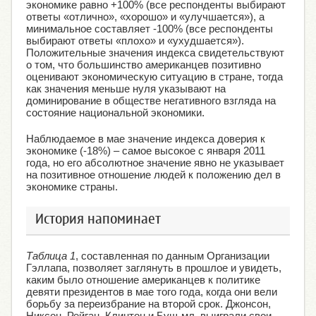
экономике равно +100% (все респонденты выбирают
ответы «отлично», «хорошо» и «улучшается»), а
минимальное составляет -100% (все респонденты
выбирают ответы «плохо» и «ухудшается»).
Положительные значения индекса свидетельствуют
о том, что большинство американцев позитивно
оценивают экономическую ситуацию в стране, тогда
как значения меньше нуля указывают на
доминирование в обществе негативного взгляда на
состояние национальной экономики.
Наблюдаемое в мае значение индекса доверия к
экономике (-18%) – самое высокое с января 2011
года, но его абсолютное значение явно не указывает
на позитивное отношение людей к положению дел в
экономике страны.
История напоминает
Таблица 1
, составленная по данным Организации
Гэллапа, позволяет заглянуть в прошлое и увидеть,
каким было отношение американцев к политике
девяти президентов в мае того года, когда они вели
борьбу за переизбрание на второй срок. Джонсон,
Никсон, Рейган, Клинтон и Буш-мл. выиграли свои