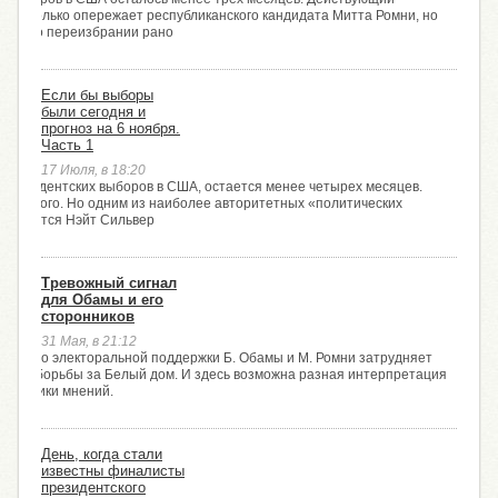
 несколько опережает республиканского кандидата Митта Ромни, но
ть о его переизбрании рано
Если бы выборы
были сегодня и
прогноз на 6 ноября.
Часть 1
17 Июля, в 18:20
я президентских выборов в США, остается менее четырех месяцев.
тся много. Но одним из наиболее авторитетных «политических
 остается Нэйт Сильвер
Тревожный сигнал
для Обамы и его
сторонников
31 Мая, в 21:12
енство электоральной поддержки Б. Обамы и М. Ромни затрудняет
ата их борьбы за Белый дом. И здесь возможна разная интерпретация
татистики мнений.
День, когда стали
известны финалисты
президентского