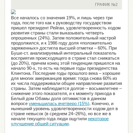
ГРАФИК №2
Все началось со значения 19%, и лишь через три
года, после того как к руководству государством
пришел президент Рейган, удовлетворенность ходом
развития страны стали выказывать четверть
опрошенных (24%). Затем положительный настрой
продолжился, и к 1986 году доля «положительно
заряженных» достигла высшей отметки – 60%. При
Буше-ст. анализируемый интегральный показатель
восприятия происходящего в стране стал снижаться
(до 20%), причем конец этой тенденции пришелся на
начало 90-х, то есть на первые годы президентства
Клинтона. Последние годы прошлого века – хорошее
для многих американцев время: тогда снова 60% из
их числа поддерживали общее направление развития
страны. Затем наблюдается долгое – восьмилетнее –
снижение этого показателя, и к моменту прихода в
Белый дом Обамы доля оптимистов в данном
вопросе
уменьшилась вчетверо (15%)
. Конечно, и
нынешний уровень удовлетворенности ходом дел в
стране невысок (в среднем 24–26%), но все же в
начале текущего года люди ощутили
некоторое
улучшение общей ситуации
.