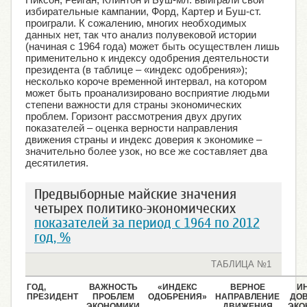
избирательные кампании, Форд, Картер и Буш-ст.
проиграли. К сожалению, многих необходимых
данных нет, так что анализ полувековой истории
(начиная с 1964 года) может быть осуществлен лишь
применительно к индексу одобрения деятельности
президента (в таблице – «индекс одобрения»);
несколько короче временной интервал, на котором
может быть проанализировано восприятие людьми
степени важности для страны экономических
проблем. Горизонт рассмотрения двух других
показателей – оценка верности направления
движения страны и индекс доверия к экономике –
значительно более узок, но все же составляет два
десятилетия.
Предвыборные майские значения
четырех политико-экономических
показателей за период с 1964 по 2012
год, %
ТАБЛИЦА №1
ГОД,
ВАЖНОСТЬ
«ИНДЕКС
ВЕРНОЕ
И
ПРЕЗИДЕНТ
ПРОБЛЕМ
ОДОБРЕНИЯ»
НАПРАВЛЕНИЕ
ДОВ
ЭКОНОМИКИ
ДВИЖЕНИЯ
ЭКО