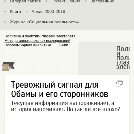
Галерея сайтов
Проект СМБиз
Заповедник
Книги
Архив 2003-2019
Журнал «Социальная реальность»
Политика и политики глазами электората
Методы электоральных исследований
Послевыборная аналитика
Книги
Поли
и
поли
глаза
элект
СПЕЦПРОЕКТ
Тревожный сигнал для
Обамы и его сторонников
Текущая информация настораживает, а
история напоминает. Но так ли все плохо?