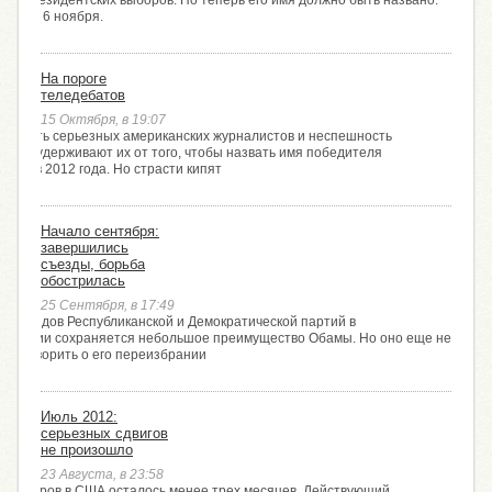
ША президентских выборов. Но теперь его имя должно быть названо.
тоится 6 ноября.
На пороге
теледебатов
15 Октября, в 19:07
ктность серьезных американских журналистов и неспешность
ченых удерживают их от того, чтобы назвать имя победителя
боров 2012 года. Но страсти кипят
Начало сентября:
завершились
съезды, борьба
обострилась
25 Сентября, в 17:49
 съездов Республиканской и Демократической партий в
ампании сохраняется небольшое преимущество Обамы. Но оно еще не
нно говорить о его переизбрании
Июль 2012:
серьезных сдвигов
не произошло
23 Августа, в 23:58
х выборов в США осталось менее трех месяцев. Действующий