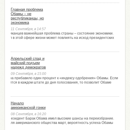
Главная проблема
Обамы – не
республиканцы, но
экономика
11 Сентября, в 14:57
 американцев важнейшая проблема страны – состояние экономики.
ие дел в этой сфере жизни может повлиять на исход президентских
да
Апрельский спад и
майский подъем
надежд демократов
09 Сентября, в 15:00
 Ладена прибавило один процент к «индексу одобрения» Обамы. Если
сохранится в каждом штате до дня голосования, то позволит Обаме
орах
Начало
американской гонки
08 Сентября, в 16:20
года президент Барак Обама имел высокие шансы на переизбрание.
дный для американского общества март, вероятность успеха Обамы
0%