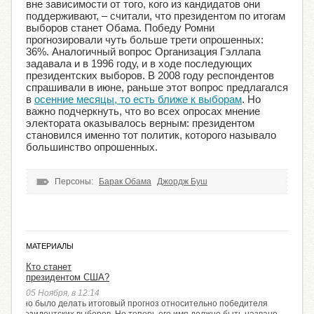
вне зависимости от того, кого из кандидатов они
поддерживают, – считали, что президентом по итогам
выборов станет Обама. Победу Ромни
прогнозировали чуть больше трети опрошенных:
36%. Аналогичный вопрос Организация Гэллапа
задавала и в 1996 году, и в ходе последующих
президентских выборов. В 2008 году респондентов
спрашивали в июне, раньше этот вопрос предлагался
в
осенние месяцы, то есть ближе к выборам
. Но
важно подчеркнуть, что во всех опросах мнение
электората оказывалось верным: президентом
становился именно тот политик, которого называло
большинство опрошенных.
Персоны:
Барак Обама
Джордж Буш
МАТЕРИАЛЫ
Кто станет
президентом США?
05 Ноября, в 12:14
бре рано было делать итоговый прогноз относительно победителя