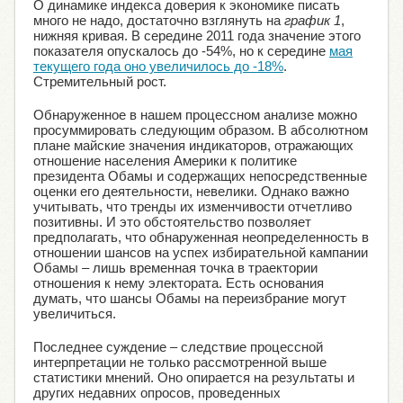
О динамике индекса доверия к экономике писать
много не надо, достаточно взглянуть на
график 1
,
нижняя кривая. В середине 2011 года значение этого
показателя опускалось до -54%, но к середине
мая
текущего года оно увеличилось до -18%
.
Стремительный рост.
Обнаруженное в нашем процессном анализе можно
просуммировать следующим образом. В абсолютном
плане майские значения индикаторов, отражающих
отношение населения Америки к политике
президента Обамы и содержащих непосредственные
оценки его деятельности, невелики. Однако важно
учитывать, что тренды их изменчивости отчетливо
позитивны. И это обстоятельство позволяет
предполагать, что обнаруженная неопределенность в
отношении шансов на успех избирательной кампании
Обамы – лишь временная точка в траектории
отношения к нему электората. Есть основания
думать, что шансы Обамы на переизбрание могут
увеличиться.
Последнее суждение – следствие процессной
интерпретации не только рассмотренной выше
статистики мнений. Оно опирается на результаты и
других недавних опросов, проведенных