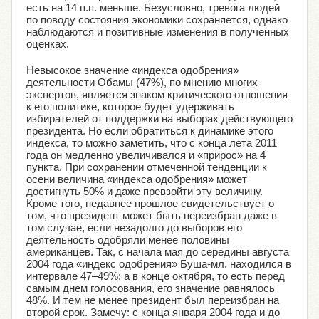
есть на 14 п.п. меньше. Безусловно, тревога людей
по поводу состояния экономики сохраняется, однако
наблюдаются и позитивные изменения в полученных
оценках.
Невысокое значение «индекса одобрения»
деятельности Обамы (47%), по мнению многих
экспертов, является знаком критического отношения
к его политике, которое будет удерживать
избирателей от поддержки на выборах действующего
президента. Но если обратиться к динамике этого
индекса, то можно заметить, что с конца лета 2011
года он медленно увеличивался и «прирос» на 4
пункта. При сохранении отмеченной тенденции к
осени величина «индекса одобрения» может
достигнуть 50% и даже превзойти эту величину.
Кроме того, недавнее прошлое свидетельствует о
том, что президент может быть переизбран даже в
том случае, если незадолго до выборов его
деятельность одобряли менее половины
американцев. Так, с начала мая до середины августа
2004 года «индекс одобрения» Буша-мл. находился в
интервале 47–49%; а в конце октября, то есть перед
самым днем голосования, его значение равнялось
48%. И тем не менее президент был переизбран на
второй срок. Замечу: с конца января 2004 года и до