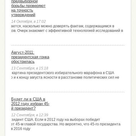
предвыборной
борьбы проверяют
на точность
утверждений
14 Октября, в 17:02
да изучается, насколько можно доверять фактам, содержащимся в
олитиков. Очерк знакомит с эффективной технологией исследований в
ии
Август-2011:
президентская гонка
обострилась
13 Сентября, в 15:18
 общая картина президентского избирательного марафона в США
сь. Но и к концу августа ясности в расстановке политических сил не
Будет ли в США в
2012 году избран 45-
й президент?
12 Сентября, в 12:39
4-й президент США. Если в 2012 году на выборах победит
о станет 45-м главой государства. Но вероятно, что 45-го президента
олько в 2016 году