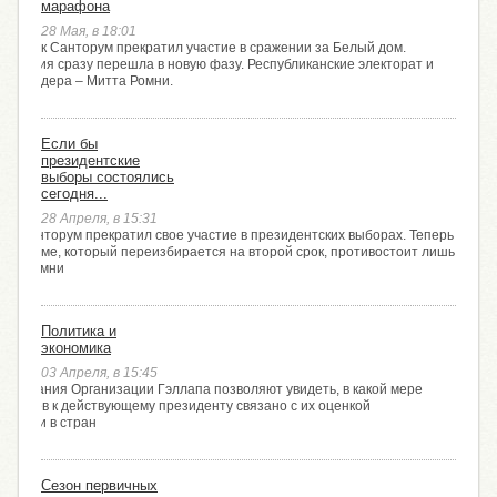
марафона
28 Мая, в 18:01
года Рик Санторум прекратил участие в сражении за Белый дом.
ампания сразу перешла в новую фазу. Республиканские электорат и
ели лидера – Митта Ромни.
Если бы
президентские
выборы состоялись
сегодня...
28 Апреля, в 15:31
Рик Санторум прекратил свое участие в президентских выборах. Теперь
ку Обаме, который переизбирается на второй срок, противостоит лишь
итт Ромни
Политика и
экономика
03 Апреля, в 15:45
ледования Организации Гэллапа позволяют увидеть, в какой мере
канцев к действующему президенту связано с их оценкой
итуации в стран
Сезон первичных