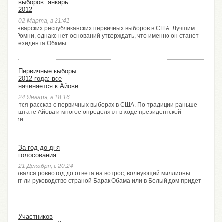
выборов: январь
2012
02 Марта, в 21:41
тоги январских республиканских первичных выборов в США. Лучшим
 был Ромни, однако нет оснований утверждать, что именно он станет
ком президента Обамы.
Первичные выборы
2012 года: все
начинается в Айове
24 Января, в 18:16
крывается рассказ о первичных выборах в США. По традиции раньше
дятся в штате Айова и многое определяют в ходе президентской
кампании
За год до дня
голосования
21 Декабря, в 20:24
ода оставался ровно год до ответа на вопрос, волнующий миллионы
одолжит ли руководство страной Барак Обама или в Белый дом придет
 США?
Участников