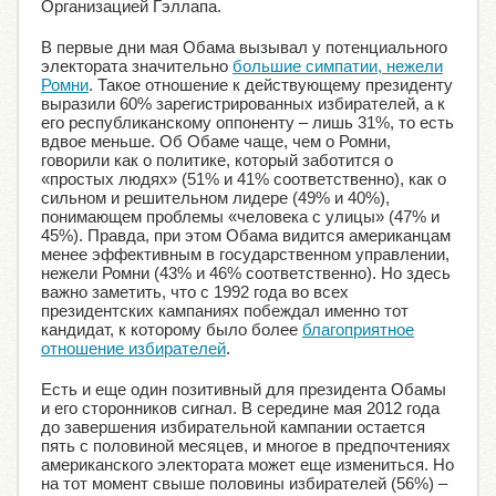
Организацией Гэллапа.
В первые дни мая Обама вызывал у потенциального
электората значительно
большие симпатии, нежели
Ромни
. Такое отношение к действующему президенту
выразили 60% зарегистрированных избирателей, а к
его республиканскому оппоненту – лишь 31%, то есть
вдвое меньше. Об Обаме чаще, чем о Ромни,
говорили как о политике, который заботится о
«простых людях» (51% и 41% соответственно), как о
сильном и решительном лидере (49% и 40%),
понимающем проблемы «человека с улицы» (47% и
45%). Правда, при этом Обама видится американцам
менее эффективным в государственном управлении,
нежели Ромни (43% и 46% соответственно). Но здесь
важно заметить, что с 1992 года во всех
президентских кампаниях побеждал именно тот
кандидат, к которому было более
благоприятное
отношение избирателей
.
Есть и еще один позитивный для президента Обамы
и его сторонников сигнал. В середине мая 2012 года
до завершения избирательной кампании остается
пять с половиной месяцев, и многое в предпочтениях
американского электората может еще измениться. Но
на тот момент свыше половины избирателей (56%) –