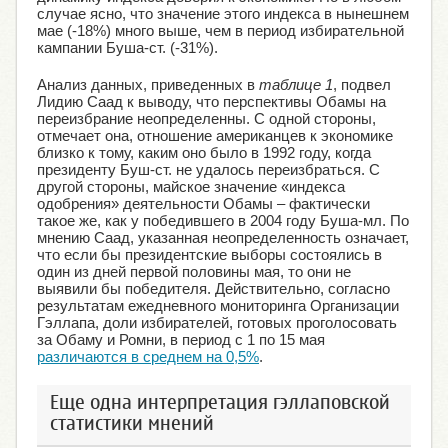
случае ясно, что значение этого индекса в нынешнем
мае (-18%) много выше, чем в период избирательной
кампании Буша-ст. (-31%).
Анализ данных, приведенных в
таблице 1
, подвел
Лидию Саад к выводу, что перспективы Обамы на
переизбрание неопределенны. С одной стороны,
отмечает она, отношение американцев к экономике
близко к тому, каким оно было в 1992 году, когда
президенту Буш-ст. не удалось переизбраться. С
другой стороны, майское значение «индекса
одобрения» деятельности Обамы – фактически
такое же, как у победившего в 2004 году Буша-мл. По
мнению Саад, указанная неопределенность означает,
что если бы президентские выборы состоялись в
один из дней первой половины мая, то они не
выявили бы победителя. Действительно, согласно
результатам ежедневного мониторинга Организации
Гэллапа, доли избирателей, готовых проголосовать
за Обаму и Ромни, в период с 1 по 15 мая
различаются в среднем на 0,5%
.
Еще одна интерпретация гэллаповской
статистики мнений