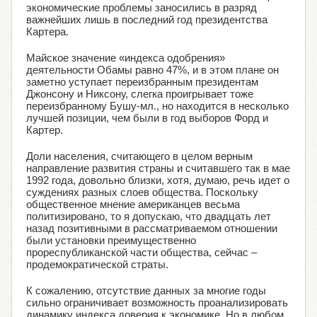
экономические проблемы заносились в разряд
важнейших лишь в последний год президентства
Картера.
Майское значение «индекса одобрения»
деятельности Обамы равно 47%, и в этом плане он
заметно уступает переизбранным президентам
Джонсону и Никсону, слегка проигрывает тоже
переизбранному Бушу-мл., но находится в несколько
лучшей позиции, чем были в год выборов Форд и
Картер.
Доли населения, считающего в целом верным
направление развития страны и считавшего так в мае
1992 года, довольно близки, хотя, думаю, речь идет о
суждениях разных слоев общества. Поскольку
общественное мнение американцев весьма
политизировано, то я допускаю, что двадцать лет
назад позитивными в рассматриваемом отношении
были установки преимущественно
прореспубликанской части общества, сейчас –
продемократической страты.
К сожалению, отсутствие данных за многие годы
сильно ограничивает возможность проанализировать
динамику индекса доверия к экономике. Но в любом